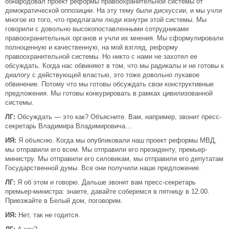
обнародовал проект реформы правоохранительной системы от
демократической оппозиции. На эту тему были дискуссии, и мы учли
многое из того, что предлагали люди изнутри этой системы. Мы
говорили с довольно высокопоставленными сотрудниками
правоохранительных органов и учли их мнения. Мы сформулировали
полноценную и качественную, на мой взгляд, реформу
правоохранительной системы. Но никто с нами не захотел ее
обсуждать. Когда нас обвиняют в том, что мы радикалы и не готовы к
диалогу с действующей властью, это тоже довольно лукавое
обвинение. Потому что мы готовы обсуждать свои конструктивные
предложения. Мы готовы конкурировать в рамках цивилизованной
системы.
ЛГ:
Обсуждать — это как? Объясните. Вам, например, звонит пресс-
секретарь Владимира Владимировича…
ИЯ:
Я объясню. Когда мы опубликовали наш проект реформы МВД,
мы отправили его всем. Мы отправили его президенту, премьер-
министру. Мы отправили его силовикам, мы отправили его депутатам
Государственной думы. Все они получили наше предложение.
ЛГ:
Я об этом и говорю. Дальше звонит вам пресс-секретарь
премьер-министра: знаете, давайте соберемся в пятницу в 12.00.
Приезжайте в Белый дом, поговорим.
ИЯ:
Нет, так не годится.