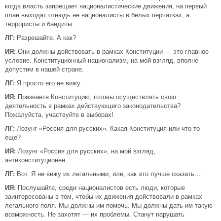
когда власть запрещает националистические движения, на первый
план выходят отнюдь не националисты в белых перчатках, а
террористы и бандиты.
ЛГ:
Разрешайте. А как?
ИЯ:
Они должны действовать в рамках Конституции — это главное
условие. Конституционный национализм, на мой взгляд, вполне
допустим в нашей стране.
ЛГ:
Я просто его не вижу.
ИЯ:
Признаете Конституцию, готовы осуществлять свою
деятельность в рамках действующего законодательства?
Пожалуйста, участвуйте в выборах!
ЛГ:
Лозунг «Россия для русских». Какая Конституция или что-то
еще?
ИЯ:
Лозунг «Россия для русских», на мой взгляд,
антиконституционен.
ЛГ:
Вот. Я не вижу их легальными, или, как это лучше сказать…
ИЯ:
Послушайте, среди националистов есть люди, которые
заинтересованы в том, чтобы их движения действовали в рамках
легального поля. Мы должны им помочь. Мы должны дать им такую
возможность. Не захотят — их проблемы. Станут нарушать