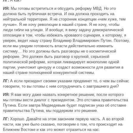
ЛГ:
А как?
ИЯ:
Мы готовы встретиться и обсудить реформу МВД. Но это
должна быть публичная встреча. И она должна проходить на
нейтральной территории. Я не сторонник концепции «чем хуже, тем
лучше». Я не хочу революции в нашей стране. Я не хочу, чтобы
люди гибли на улицах. И вообще, я вижу задачу демократической
оппозиции в том, чтобы избежать кровавого сценария, к которому, я
уверен, ведет нашу страну Владимир Владимирович Путин. Поэтому,
если мы увидим готовность власти действительно изменить
систему… Но это должны быть разговоры не о косметической
реформе. Это должен быть разговор о крупной, серьезной
политической реформе, которая ликвидирует монополию одной
партии, уничтожит цензуру и создаст возможности для развития в
нашей стране полноценной конкурентной системы.
ЛГ:
А если президент своими указами продвинет то, о чем вы сейчас
говорили, то вы готовы с ним сотрудничать с завтрашнего дня?
ИЯ:
Я вам могу даже назвать конкретное решение, после которого
мы готовы вести диалог с президентом. Это отставка правительства
Путина. Если завтра Медведевым будет подписан указ об отставке
правительства Путина, мы поддержим это решение.
ЛГ:
Хорошо. Давайте на этом закончим первую часть. А во второй
части, как уже было сказано, поговорим о том, что происходит на
Ближнем Востоке и как это может отразиться на нас.