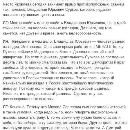
место Яковлева сегодня занимает прямо противоположный, скажем
так, человек, Владислав Юрьевич Сурков, которого недаром
называют путинским цепным псом.
ЛГ:
Можно любить или не любить Владислава Юрьевича, но, с моей
точки зрения, он человек разных взглядов. Для него, как мне
кажется, нет друзей и врагов, а есть целесообразность.
ИЯ:
Понимаете, в чем дело. Владислав Юрьевич — человек разных
взглядов. Это правда. Он в свое время работал и в МЕНАТЕПе, и у
Путина, сейчас у Медведева работает. Довольно ловкий такой
аппаратчик. Но если оценивать деятельность Суркова за последние
десять лет, то можно смело сказать, что это враг демократии и враг
свободы. Это человек, который насадил в России принципы
китайских руководителей. Это человек, который маниакально
уничтожал в России свободные выборы. Это человек, который
маниакально насаждал в России жесточайшую политическую
цензуру. Поэтому если говорить о тренде, который развивал
Яковлев, и о тренде, который развивал Сурков, то у них
разнонаправленные векторы.
ЛГ:
Конечно. Потому что Михаил Сергеевич был поставлен историей
в такие условия, когда надо было, если говорить высокопарным
языком, спасать страну. В то же время ему нужно было спасать и
себя, и Политбюро, и ту систему, которая была. Другое дело, что это
вывернули куда-то в другую сторону. Мне так кажется. А Дмитрий