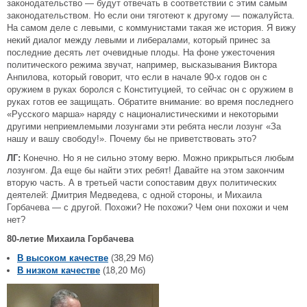
законодательство — будут отвечать в соответствии с этим самым
законодательством. Но если они тяготеют к другому — пожалуйста.
На самом деле с левыми, с коммунистами такая же история. Я вижу
некий диалог между левыми и либералами, который принес за
последние десять лет очевидные плоды. На фоне ужесточения
политического режима звучат, например, высказывания Виктора
Анпилова, который говорит, что если в начале 90-х годов он с
оружием в руках боролся с Конституцией, то сейчас он с оружием в
руках готов ее защищать. Обратите внимание: во время последнего
«Русского марша» наряду с националистическими и некоторыми
другими неприемлемыми лозунгами эти ребята несли лозунг «За
нашу и вашу свободу!». Почему бы не приветствовать это?
ЛГ:
Конечно. Но я не сильно этому верю. Можно прикрыться любым
лозунгом. Да еще бы найти этих ребят! Давайте на этом закончим
вторую часть. А в третьей части сопоставим двух политических
деятелей: Дмитрия Медведева, с одной стороны, и Михаила
Горбачева — с другой. Похожи? Не похожи? Чем они похожи и чем
нет?
80-летие Михаила Горбачева
В высоком качестве
(38,29 Мб)
В низком качестве
(18,20 Мб)