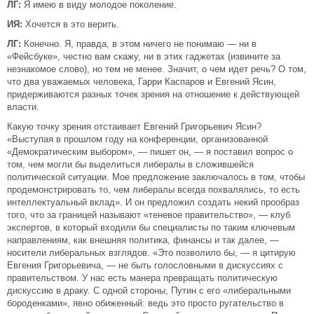
ЛГ:
Я имею в виду молодое поколение.
ИЯ:
Хочется в это верить.
ЛГ:
Конечно. Я, правда, в этом ничего не понимаю — ни в
«Фейсбуке», честно вам скажу, ни в этих гаджетах (извините за
незнакомое слово), но тем не менее. Значит, о чем идет речь? О том,
что два уважаемых человека, Гарри Каспаров и Евгений Ясин,
придерживаются разных точек зрения на отношение к действующей
власти.
Какую точку зрения отстаивает Евгений Григорьевич Ясин?
«Выступая в прошлом году на конференции, организованной
«Демократическим выбором», — пишет он, — я поставил вопрос о
том, чем могли бы выделиться либералы в сложившейся
политической ситуации. Мое предложение заключалось в том, чтобы
продемонстрировать то, чем либералы всегда похвалялись, то есть
интеллектуальный вклад». И он предложил создать некий прообраз
того, что за границей называют «теневое правительство», — клуб
экспертов, в который входили бы специалисты по таким ключевым
направлениям, как внешняя политика, финансы и так далее, —
носители либеральных взглядов. «Это позволило бы, — я цитирую
Евгения Григорьевича, — не быть голословными в дискуссиях с
правительством. У нас есть манера превращать политическую
дискуссию в драку. С одной стороны, Путин с его «либеральными
бороденками», явно обиженный: ведь это просто ругательство в