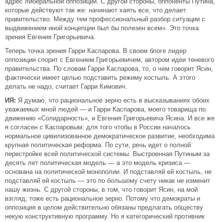
адрес либеральной оппозиции. С другой стороны, оппоненты Путина,
которые действуют так же: начинают хаять все, что делает
правительство. Между тем профессиональный разбор ситуации с
выдвижением иной концепции был бы полезен всем». Это точка
зрения Евгения Григорьевича.
Теперь точка зрения Гарри Каспарова. В своем блоге лидер
оппозиции спорит с Евгением Григорьевичем, автором идеи теневого
правительства. По словам Гарри Каспарова, то, о чем говорит Ясин,
фактически имеет целью подставить режиму костыль. А этого
делать не надо, считает Гарри Кимович.
ИЯ:
Я думаю, что рациональное зерно есть в высказываниях обоих
уважаемых мной людей — и Гарри Каспарова, моего товарища по
движению «Солидарность», и Евгения Григорьевича Ясина. И все же
я согласен с Каспаровым: для того чтобы в России началось
нормальное цивилизованное демократическое развитие, необходима
крупная политическая реформа. По сути, речь идет о полной
перестройке всей политической системы. Выстроенная Путиным за
десять лет политическая модель — а это модель кризиса —
основана на политической монополии. И подставляй ей костыль, не
подставляй ей костыль — это по большому счету никак не изменит
нашу жизнь. С другой стороны, в том, что говорит Ясин, на мой
взгляд, тоже есть рациональное зерно. Потому что демократы и
оппозиция в целом действительно обязаны предлагать обществу
некую конструктивную программу. Но я категорический противник