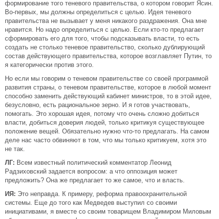
формирование того теневого правительства, о котором говорит Ясин.
Во-первых, мы должны определиться с целью. Идея теневого
правительства не вызывает у меня никакого раздражения. Она мне
нравится. Но надо определиться с целью. Если кто-то предлагает
сформировать его для того, чтобы подсказывать власти, то есть
создать не столько теневое правительство, сколько дублирующий
состав действующего правительства, которое возглавляет Путин, то
я категорически против этого.
Но если мы говорим о теневом правительстве со своей программой
развития страны, о теневом правительстве, которое в любой момент
способно заменить действующий кабинет министров, то в этой идее,
безусловно, есть рациональное зерно. И я готов участвовать,
помогать. Это хорошая идея, потому что очень сложно добиться
власти, добиться доверия людей, только критикуя существующее
положение вещей. Обязательно нужно что-то предлагать. На самом
деле нас часто обвиняют в том, что мы только критикуем, хотя это
не так.
ЛГ:
Всем известный политический комментатор Леонид
Радзиховский задается вопросом: а что оппозиция может
предложить? Она же предлагает то же самое, что и власть.
ИЯ:
Это неправда. К примеру, реформа правоохранительной
системы. Еще до того как Медведев выступил со своими
инициативами, я вместе со своим товарищем Владимиром Миловым