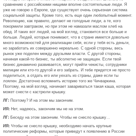
сравнению с российскими нищими вполне состоятельные люди. Я
уже не говорю о Европе, где существует очень серьезная система
социальной защиты. Кроме того, есть еще один любопытный момент.
Революцию, как правило, делают не голодные люди, а те, кого
покормили завтраком, но при этом не намазали маслом хлеб на
обед. И таких вот людей, на мой взгляд, становится все больше и
больше. Людей, которые понимают, что в стране имеется довольно
много возможностей для реализации себя, если у тебя есть деньги,
но заработать их совершенно нереально. С одной стороны, весь
рынок уже поделен между друзьями власти. С другой стороны,
начиная какой-то бизнес, ты абсолютно не защищен. Если твой
бизнес динамично развивается, могут прийти чекисты, сотрудники
милиции или кто-то другой и его забрать. И тебе придется не просто
поделиться, а отдать его или уехать из страны, даже если ты
лоялен. Достаточно вспомнить историю того же Чичваркина.
Поэтому, на мой взгляд, начинает завариваться такая каша, которая
может снести с кастрюли крышку.
ЛГ:
Поэтому? И на этом мы закончим.
ИЯ:
Нет, надеюсь, закончим мы не на этом.
ЛГ:
Беседу на этом закончим. Чтобы не снесло крышку…
ИЯ:
Чтобы не снесло крышку, необходимо начать крупные
политические реформы, которые приведут к появлению в России