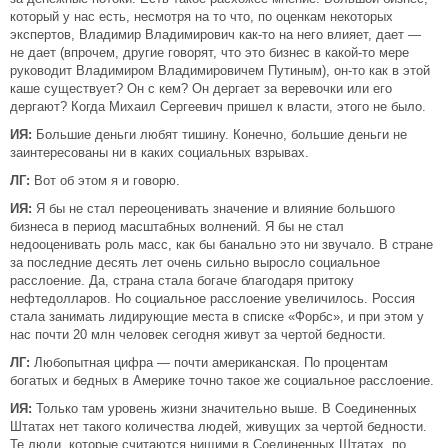
который у нас есть, несмотря на то что, по оценкам некоторых
экспертов, Владимир Владимирович как-то на него влияет, дает —
не дает (впрочем, другие говорят, что это бизнес в какой-то мере
руководит Владимиром Владимировичем Путиным), он-то как в этой
каше существует? Он с кем? Он дергает за веревочки или его
дергают? Когда Михаил Сергеевич пришел к власти, этого не было.
ИЯ:
Большие деньги любят тишину. Конечно, большие деньги не
заинтересованы ни в каких социальных взрывах.
ЛГ:
Вот об этом я и говорю.
ИЯ:
Я бы не стал переоценивать значение и влияние большого
бизнеса в период масштабных волнений. Я бы не стал
недооценивать роль масс, как бы банально это ни звучало. В стране
за последние десять лет очень сильно выросло социальное
расслоение. Да, страна стала богаче благодаря притоку
нефтедолларов. Но социальное расслоение увеличилось. Россия
стала занимать лидирующие места в списке «Форбс», и при этом у
нас почти 20 млн человек сегодня живут за чертой бедности.
ЛГ:
Любопытная цифра — почти американская. По процентам
богатых и бедных в Америке точно такое же социальное расслоение.
ИЯ:
Только там уровень жизни значительно выше. В Соединенных
Штатах нет такого количества людей, живущих за чертой бедности.
Те люди, которые считаются нищими в Соединенных Штатах, по