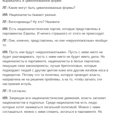
выражались в цивилизованной форме.
ЛГ:
Какие могут быть цивилизованные формы?
ИЯ:
Националисты бывают разные.
ЛГ:
Вегетарианцы? Ну кто? Назовите.
ИЯ:
Есть националистические партии, которые представлены в
парламентах Европы. И ничего страшного от этого не происходит.
ЛГ:
Они, конечно, представлены, но они «нерукопожатные» вообще-
то.
ИЯ:
Пусть они будут «нерукопожатными». Пусть с ними никто не
будет разговаривать, пусть с ними никто не будет иметь дела. Но
националисты в парламенте, националисты в белых перчатках,
пишущие свои законопроекты, лучше бритоголовых, которые
поджидают людей с другим цветом кожи или другим изгибом носа в
подворотне. Потому что та политика, которую проводит власть,
направлена не на решение проблемы, а на то, чтобы загнать эти
настроения вглубь.
ЛГ:
Я согласен.
ИЯ:
Запрещая все националистические движения, власть загоняет
националистов в подполье. Среди националистов есть люди,
которые хотят заниматься легальной политикой. Можно с ними
соглашаться, можно с ними спорить, ругаться в парламенте. Но