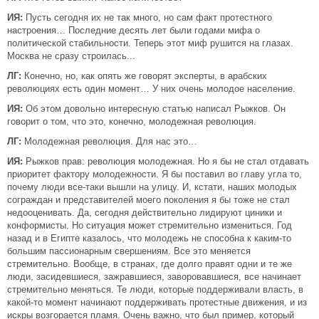
ИЯ:
Пусть сегодня их не так много, но сам факт протестного
настроения… Последние десять лет были годами мифа о
политической стабильности. Теперь этот миф рушится на глазах.
Москва не сразу строилась...
ЛГ:
Конечно, но, как опять же говорят эксперты, в арабских
революциях есть один момент… У них очень молодое население.
ИЯ:
Об этом довольно интересную статью написал Рыжков. Он
говорит о том, что это, конечно, молодежная революция.
ЛГ:
Молодежная революция. Для нас это…
ИЯ:
Рыжков прав: революция молодежная. Но я бы не стал отдавать
приоритет фактору молодежности. Я бы поставил во главу угла то,
почему люди все-таки вышли на улицу. И, кстати, наших молодых
сограждан и представителей моего поколения я бы тоже не стал
недооценивать. Да, сегодня действительно лидируют циники и
конформисты. Но ситуация может стремительно измениться. Год
назад и в Египте казалось, что молодежь не способна к каким-то
большим пассионарным свершениям. Все это меняется
стремительно. Вообще, в странах, где долго правят одни и те же
люди, засидевшиеся, зажравшиеся, заворовавшиеся, все начинает
стремительно меняться. Те люди, которые поддерживали власть, в
какой-то момент начинают поддерживать протестные движения, и из
искры возгорается пламя. Очень важно, что был пример, который