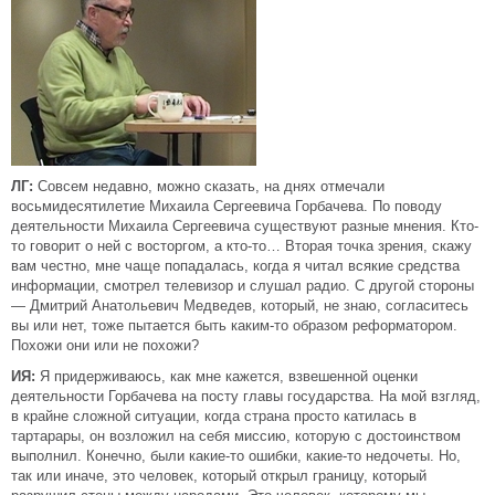
ЛГ:
Совсем недавно, можно сказать, на днях отмечали
восьмидесятилетие Михаила Сергеевича Горбачева. По поводу
деятельности Михаила Сергеевича существуют разные мнения. Кто-
то говорит о ней с восторгом, а кто-то… Вторая точка зрения, скажу
вам честно, мне чаще попадалась, когда я читал всякие средства
информации, смотрел телевизор и слушал радио. С другой стороны
— Дмитрий Анатольевич Медведев, который, не знаю, согласитесь
вы или нет, тоже пытается быть каким-то образом реформатором.
Похожи они или не похожи?
ИЯ:
Я придерживаюсь, как мне кажется, взвешенной оценки
деятельности Горбачева на посту главы государства. На мой взгляд,
в крайне сложной ситуации, когда страна просто катилась в
тартарары, он возложил на себя миссию, которую с достоинством
выполнил. Конечно, были какие-то ошибки, какие-то недочеты. Но,
так или иначе, это человек, который открыл границу, который