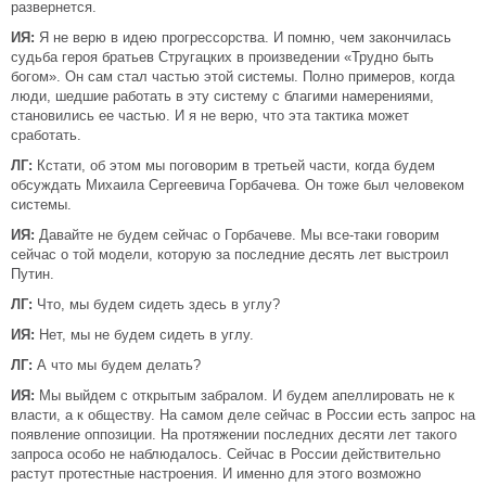
развернется.
ИЯ:
Я не верю в идею прогрессорства. И помню, чем закончилась
судьба героя братьев Стругацких в произведении «Трудно быть
богом». Он сам стал частью этой системы. Полно примеров, когда
люди, шедшие работать в эту систему с благими намерениями,
становились ее частью. И я не верю, что эта тактика может
сработать.
ЛГ:
Кстати, об этом мы поговорим в третьей части, когда будем
обсуждать Михаила Сергеевича Горбачева. Он тоже был человеком
системы.
ИЯ:
Давайте не будем сейчас о Горбачеве. Мы все-таки говорим
сейчас о той модели, которую за последние десять лет выстроил
Путин.
ЛГ:
Что, мы будем сидеть здесь в углу?
ИЯ:
Нет, мы не будем сидеть в углу.
ЛГ:
А что мы будем делать?
ИЯ:
Мы выйдем с открытым забралом. И будем апеллировать не к
власти, а к обществу. На самом деле сейчас в России есть запрос на
появление оппозиции. На протяжении последних десяти лет такого
запроса особо не наблюдалось. Сейчас в России действительно
растут протестные настроения. И именно для этого возможно