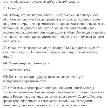
того, чтобы помогать советам действующей власти.
ЛГ:
Почему?
ИЯ:
Потому что это плохая власть. И сколько ей ни советуй, она
обслуживает свои узкие корпоративные интересы. Все десять лет
она демонстрирует, что работает в интересах ближайшего путинского
окружения. Неудивительно, что за эти десять лет увеличилось
социальное расслоение. Эти люди должны уйти. Эти люди за десять
лет настолько себя дискредитировали, что помогать им практически
невозможно.
ЛГ:
Илья, это же взрослые люди, правда? Как они должны уйти?
Что, они скажут: «Ой, нам так стыдно», заплачут, развернутся и
уйдут?
ИЯ:
Можно ведь заставить уйти.
ЛГ:
Заставить как?
ИЯ:
Так же, как люди в других странах заставляют уйти
засидевшееся правительство.
ЛГ:
Об этом мы поговорим в следующей части нашей беседы.
Поговорим отдельно. Тем не менее мне кажется, что у нас, я имею в
виду в России, все начинается не снизу, а сверху. Сверху. Поэтому
проще туда внедриться с теми же либеральными взглядами,
потихонечку ими нашпиговывать то, что есть, и оно само