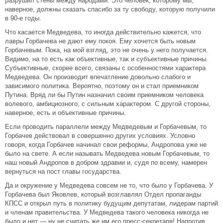
разрушил стены между народами. Это человек, которому мы,
наверное, должны сказать спасибо за ту свободу, которую получили
в 90-е годы.
Что касается Медведева, то иногда действительно кажется, что
лавры Горбачева не дают ему покоя. Ему хочется быть новым
Горбачевым. Пока, на мой взгляд, это не очень у него получается.
Видимо, на то есть как объективные, так и субъективные причины.
Субъективные, скорее всего, связаны с особенностями характера
Медведева. Он производит впечатление довольно слабого и
зависимого политика. Вероятно, поэтому он и стал приемником
Путина. Вряд ли бы Путин назначил своим приемником человека
волевого, амбициозного, с сильным характером. С другой стороны,
наверное, есть и объективные причины.
Если проводить параллели между Медведевым и Горбачевым, то
Горбачев действовал в совершенно других условиях. Условно
говоря, когда Горбачев начинал свои реформы, Андропова уже не
было на свете. А если называть Медведева новым Горбачевым, то
наш новый Андропов в добром здравии и, судя по всему, намерен
вернуться на пост главы государства.
Да и окружение у Медведева совсем не то, что было у Горбачева. У
Горбачева был Яковлев, который возглавлял Отдел пропаганды
КПСС и открыл путь в политику будущим депутатам, лидерам партий
и членам правительства. У Медведева такого человека никогда не
было и нет — ну не считать же им его пресс-секретаря! Напротив,