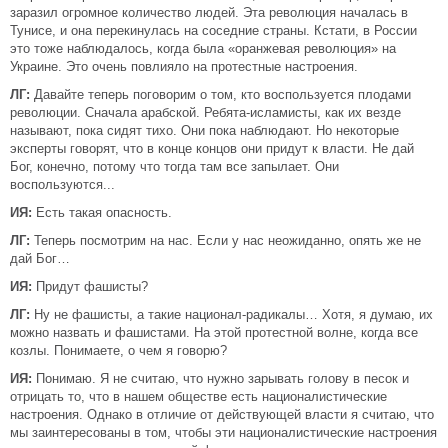
заразил огромное количество людей. Эта революция началась в
Тунисе, и она перекинулась на соседние страны. Кстати, в России
это тоже наблюдалось, когда была «оранжевая революция» на
Украине. Это очень повлияло на протестные настроения.
ЛГ:
Давайте теперь поговорим о том, кто воспользуется плодами
революции. Сначала арабской. Ребята-исламисты, как их везде
называют, пока сидят тихо. Они пока наблюдают. Но некоторые
эксперты говорят, что в конце концов они придут к власти. Не дай
Бог, конечно, потому что тогда там все запылает. Они
воспользуются...
ИЯ:
Есть такая опасность.
ЛГ:
Теперь посмотрим на нас. Если у нас неожиданно, опять же не
дай Бог…
ИЯ:
Придут фашисты?
ЛГ:
Ну не фашисты, а такие национал-радикалы… Хотя, я думаю, их
можно назвать и фашистами. На этой протестной волне, когда все
козлы. Понимаете, о чем я говорю?
ИЯ:
Понимаю. Я не считаю, что нужно зарывать голову в песок и
отрицать то, что в нашем обществе есть националистические
настроения. Однако в отличие от действующей власти я считаю, что
мы заинтересованы в том, чтобы эти националистические настроения