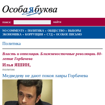
поиск:
NO COMMENTS
ПОЛИТИКА
ОБЩЕСТВО
ВЫБОРЫ
ЭКОНОМИКА
КОРРУПЦИЯ
СУД
ОСОБОЕ ПИСЬМО
Политика
Власть и оппозиция. Ближневосточные революции. 80-
летие Горбачева
Илья ЯШИН,
политик
Медведеву не дают покоя лавры Горбачева