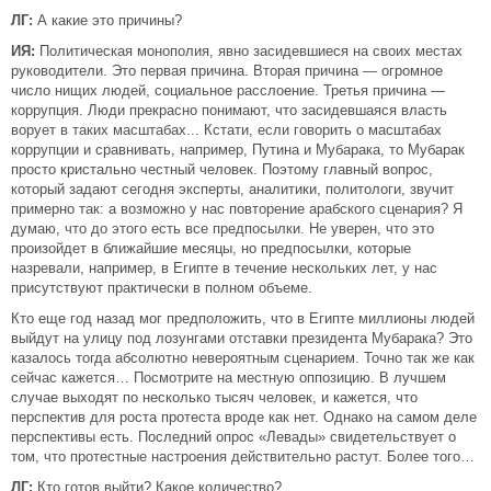
ЛГ:
А какие это причины?
ИЯ:
Политическая монополия, явно засидевшиеся на своих местах
руководители. Это первая причина. Вторая причина — огромное
число нищих людей, социальное расслоение. Третья причина —
коррупция. Люди прекрасно понимают, что засидевшаяся власть
ворует в таких масштабах... Кстати, если говорить о масштабах
коррупции и сравнивать, например, Путина и Мубарака, то Мубарак
просто кристально честный человек. Поэтому главный вопрос,
который задают сегодня эксперты, аналитики, политологи, звучит
примерно так: а возможно у нас повторение арабского сценария? Я
думаю, что до этого есть все предпосылки. Не уверен, что это
произойдет в ближайшие месяцы, но предпосылки, которые
назревали, например, в Египте в течение нескольких лет, у нас
присутствуют практически в полном объеме.
Кто еще год назад мог предположить, что в Египте миллионы людей
выйдут на улицу под лозунгами отставки президента Мубарака? Это
казалось тогда абсолютно невероятным сценарием. Точно так же как
сейчас кажется… Посмотрите на местную оппозицию. В лучшем
случае выходят по несколько тысяч человек, и кажется, что
перспектив для роста протеста вроде как нет. Однако на самом деле
перспективы есть. Последний опрос «Левады» свидетельствует о
том, что протестные настроения действительно растут. Более того…
ЛГ:
Кто готов выйти? Какое количество?