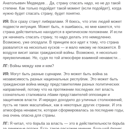
Анатольевич Медведев… Да, страну спасать надо, но не до такой
степени. Как только подойдет такой момент (если подойдет), когда
нужно будет спасать страну, будет понятно.
ИЯ:
Все сразу станут либералами. Я боюсь, что этих людей может
подвести интуиция. Может быть, я ошибаюсь, но мне кажется, что
страна действительно находится в критическом положении. И если
уж начинать спасать страну, то надо делать это немедленно.
Возможно, уже опоздали. В принципе все идет к тому, что страна
развалится на несколько кусков — и мало никому не покажется. В
воздухе висит запах гражданской войны. Возможно, я несколько
преувеличиваю. Но, судя по той атмосфере взаимной ненависти…
ЛГ:
Войны между кем и кем?
ИЯ:
Могут быть разные сценарии. Это может быть война за
независимость разных национальных республик. Это может быть
гражданская война между представителями разных политических
направлений, потому что на протяжении последних лет власть
сознательно сталкивала лбами представителей оппозиции и
защитников власти. И нередко доходило до уличных столкновений,
пусть не таких масштабных, как в некоторых других странах. И эта
атмосфера ненависти, которая сформировалась за последние годы,
она очень опасна для страны.
ЛГ:
Я читал, что борьба за власть — это в действительности борьба
за денежные потоки. Есть такое расхожее мнение. Большой бизнес,