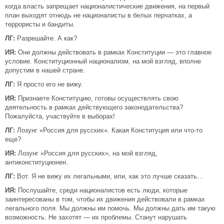
когда власть запрещает националистические движения, на первый
план выходят отнюдь не националисты в белых перчатках, а
террористы и бандиты.
ЛГ:
Разрешайте. А как?
ИЯ:
Они должны действовать в рамках Конституции — это главное
условие. Конституционный национализм, на мой взгляд, вполне
допустим в нашей стране.
ЛГ:
Я просто его не вижу.
ИЯ:
Признаете Конституцию, готовы осуществлять свою
деятельность в рамках действующего законодательства?
Пожалуйста, участвуйте в выборах!
ЛГ:
Лозунг «Россия для русских». Какая Конституция или что-то
еще?
ИЯ:
Лозунг «Россия для русских», на мой взгляд,
антиконституционен.
ЛГ:
Вот. Я не вижу их легальными, или, как это лучше сказать…
ИЯ:
Послушайте, среди националистов есть люди, которые
заинтересованы в том, чтобы их движения действовали в рамках
легального поля. Мы должны им помочь. Мы должны дать им такую
возможность. Не захотят — их проблемы. Станут нарушать