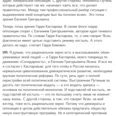
адрес либеральной оппозиции. С другой стороны, оппоненты Путина,
которые действуют так же: начинают хаять все, что делает
правительство. Между тем профессиональный разбор ситуации с
выдвижением иной концепции был бы полезен всем». Это точка
зрения Евгения Григорьевича.
Теперь точка зрения Гарри Каспарова. В своем блоге лидер
оппозиции спорит с Евгением Григорьевичем, автором идеи теневого
правительства. По словам Гарри Каспарова, то, о чем говорит Ясин,
фактически имеет целью подставить режиму костыль. А этого
делать не надо, считает Гарри Кимович.
ИЯ:
Я думаю, что рациональное зерно есть в высказываниях обоих
уважаемых мной людей — и Гарри Каспарова, моего товарища по
движению «Солидарность», и Евгения Григорьевича Ясина. И все же
я согласен с Каспаровым: для того чтобы в России началось
нормальное цивилизованное демократическое развитие, необходима
крупная политическая реформа. По сути, речь идет о полной
перестройке всей политической системы. Выстроенная Путиным за
десять лет политическая модель — а это модель кризиса —
основана на политической монополии. И подставляй ей костыль, не
подставляй ей костыль — это по большому счету никак не изменит
нашу жизнь. С другой стороны, в том, что говорит Ясин, на мой
взгляд, тоже есть рациональное зерно. Потому что демократы и
оппозиция в целом действительно обязаны предлагать обществу
некую конструктивную программу. Но я категорический противник