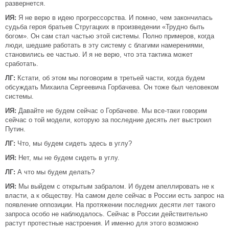
развернется.
ИЯ:
Я не верю в идею прогрессорства. И помню, чем закончилась
судьба героя братьев Стругацких в произведении «Трудно быть
богом». Он сам стал частью этой системы. Полно примеров, когда
люди, шедшие работать в эту систему с благими намерениями,
становились ее частью. И я не верю, что эта тактика может
сработать.
ЛГ:
Кстати, об этом мы поговорим в третьей части, когда будем
обсуждать Михаила Сергеевича Горбачева. Он тоже был человеком
системы.
ИЯ:
Давайте не будем сейчас о Горбачеве. Мы все-таки говорим
сейчас о той модели, которую за последние десять лет выстроил
Путин.
ЛГ:
Что, мы будем сидеть здесь в углу?
ИЯ:
Нет, мы не будем сидеть в углу.
ЛГ:
А что мы будем делать?
ИЯ:
Мы выйдем с открытым забралом. И будем апеллировать не к
власти, а к обществу. На самом деле сейчас в России есть запрос на
появление оппозиции. На протяжении последних десяти лет такого
запроса особо не наблюдалось. Сейчас в России действительно
растут протестные настроения. И именно для этого возможно