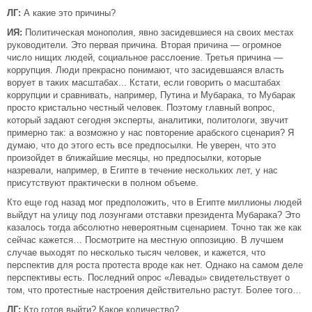
ЛГ:
А какие это причины?
ИЯ:
Политическая монополия, явно засидевшиеся на своих местах
руководители. Это первая причина. Вторая причина — огромное
число нищих людей, социальное расслоение. Третья причина —
коррупция. Люди прекрасно понимают, что засидевшаяся власть
ворует в таких масштабах... Кстати, если говорить о масштабах
коррупции и сравнивать, например, Путина и Мубарака, то Мубарак
просто кристально честный человек. Поэтому главный вопрос,
который задают сегодня эксперты, аналитики, политологи, звучит
примерно так: а возможно у нас повторение арабского сценария? Я
думаю, что до этого есть все предпосылки. Не уверен, что это
произойдет в ближайшие месяцы, но предпосылки, которые
назревали, например, в Египте в течение нескольких лет, у нас
присутствуют практически в полном объеме.
Кто еще год назад мог предположить, что в Египте миллионы людей
выйдут на улицу под лозунгами отставки президента Мубарака? Это
казалось тогда абсолютно невероятным сценарием. Точно так же как
сейчас кажется… Посмотрите на местную оппозицию. В лучшем
случае выходят по несколько тысяч человек, и кажется, что
перспектив для роста протеста вроде как нет. Однако на самом деле
перспективы есть. Последний опрос «Левады» свидетельствует о
том, что протестные настроения действительно растут. Более того…
ЛГ:
Кто готов выйти? Какое количество?