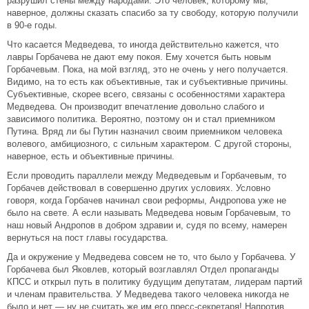
разрушил стены между народами. Это человек, которому мы,
наверное, должны сказать спасибо за ту свободу, которую получили
в 90-е годы.
Что касается Медведева, то иногда действительно кажется, что
лавры Горбачева не дают ему покоя. Ему хочется быть новым
Горбачевым. Пока, на мой взгляд, это не очень у него получается.
Видимо, на то есть как объективные, так и субъективные причины.
Субъективные, скорее всего, связаны с особенностями характера
Медведева. Он производит впечатление довольно слабого и
зависимого политика. Вероятно, поэтому он и стал приемником
Путина. Вряд ли бы Путин назначил своим приемником человека
волевого, амбициозного, с сильным характером. С другой стороны,
наверное, есть и объективные причины.
Если проводить параллели между Медведевым и Горбачевым, то
Горбачев действовал в совершенно других условиях. Условно
говоря, когда Горбачев начинал свои реформы, Андропова уже не
было на свете. А если называть Медведева новым Горбачевым, то
наш новый Андропов в добром здравии и, судя по всему, намерен
вернуться на пост главы государства.
Да и окружение у Медведева совсем не то, что было у Горбачева. У
Горбачева был Яковлев, который возглавлял Отдел пропаганды
КПСС и открыл путь в политику будущим депутатам, лидерам партий
и членам правительства. У Медведева такого человека никогда не
было и нет — ну не считать же им его пресс-секретаря! Напротив,