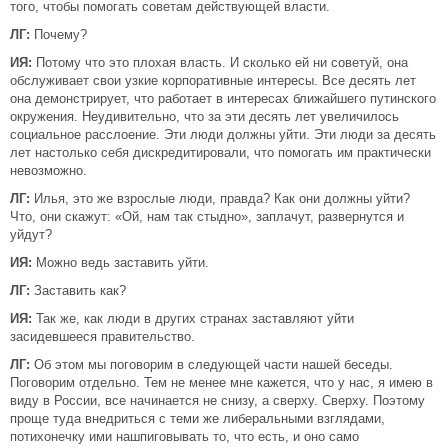
того, чтобы помогать советам действующей власти.
ЛГ:
Почему?
ИЯ:
Потому что это плохая власть. И сколько ей ни советуй, она
обслуживает свои узкие корпоративные интересы. Все десять лет
она демонстрирует, что работает в интересах ближайшего путинского
окружения. Неудивительно, что за эти десять лет увеличилось
социальное расслоение. Эти люди должны уйти. Эти люди за десять
лет настолько себя дискредитировали, что помогать им практически
невозможно.
ЛГ:
Илья, это же взрослые люди, правда? Как они должны уйти?
Что, они скажут: «Ой, нам так стыдно», заплачут, развернутся и
уйдут?
ИЯ:
Можно ведь заставить уйти.
ЛГ:
Заставить как?
ИЯ:
Так же, как люди в других странах заставляют уйти
засидевшееся правительство.
ЛГ:
Об этом мы поговорим в следующей части нашей беседы.
Поговорим отдельно. Тем не менее мне кажется, что у нас, я имею в
виду в России, все начинается не снизу, а сверху. Сверху. Поэтому
проще туда внедриться с теми же либеральными взглядами,
потихонечку ими нашпиговывать то, что есть, и оно само