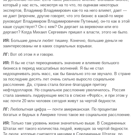
который у нас есть, несмотря на то что, по оценкам некоторых
экспертов, Владимир Владимирович как-то на него влияет, дает —
не дает (впрочем, другие говорят, что это бизнес в какой-то мере
руководит Владимиром Владимировичем Путиным), он-то как в этой
каше существует? Он с кем? Он дергает за веревочки или его
дергают? Когда Михаил Сергеевич пришел к власти, этого не было.
ИЯ:
Большие деньги любят тишину. Конечно, большие деньги не
заинтересованы ни в каких социальных взрывах.
ЛГ:
Вот об этом я и говорю.
ИЯ:
Я бы не стал переоценивать значение и влияние большого
бизнеса в период масштабных волнений. Я бы не стал
недооценивать роль масс, как бы банально это ни звучало. В стране
за последние десять лет очень сильно выросло социальное
расслоение. Да, страна стала богаче благодаря притоку
нефтедолларов. Но социальное расслоение увеличилось. Россия
стала занимать лидирующие места в списке «Форбс», и при этом у
нас почти 20 млн человек сегодня живут за чертой бедности.
ЛГ:
Любопытная цифра — почти американская. По процентам
богатых и бедных в Америке точно такое же социальное расслоение.
ИЯ:
Только там уровень жизни значительно выше. В Соединенных
Штатах нет такого количества людей, живущих за чертой бедности.
Те люди, которые считаются нищими в Соединенных Штатах, по