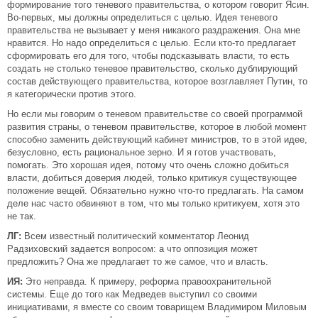
формирование того теневого правительства, о котором говорит Ясин.
Во-первых, мы должны определиться с целью. Идея теневого
правительства не вызывает у меня никакого раздражения. Она мне
нравится. Но надо определиться с целью. Если кто-то предлагает
сформировать его для того, чтобы подсказывать власти, то есть
создать не столько теневое правительство, сколько дублирующий
состав действующего правительства, которое возглавляет Путин, то
я категорически против этого.
Но если мы говорим о теневом правительстве со своей программой
развития страны, о теневом правительстве, которое в любой момент
способно заменить действующий кабинет министров, то в этой идее,
безусловно, есть рациональное зерно. И я готов участвовать,
помогать. Это хорошая идея, потому что очень сложно добиться
власти, добиться доверия людей, только критикуя существующее
положение вещей. Обязательно нужно что-то предлагать. На самом
деле нас часто обвиняют в том, что мы только критикуем, хотя это
не так.
ЛГ:
Всем известный политический комментатор Леонид
Радзиховский задается вопросом: а что оппозиция может
предложить? Она же предлагает то же самое, что и власть.
ИЯ:
Это неправда. К примеру, реформа правоохранительной
системы. Еще до того как Медведев выступил со своими
инициативами, я вместе со своим товарищем Владимиром Миловым