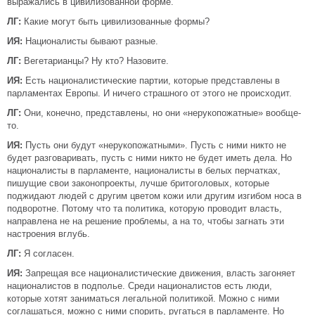
выражались в цивилизованной форме.
ЛГ:
Какие могут быть цивилизованные формы?
ИЯ:
Националисты бывают разные.
ЛГ:
Вегетарианцы? Ну кто? Назовите.
ИЯ:
Есть националистические партии, которые представлены в
парламентах Европы. И ничего страшного от этого не происходит.
ЛГ:
Они, конечно, представлены, но они «нерукопожатные» вообще-
то.
ИЯ:
Пусть они будут «нерукопожатными». Пусть с ними никто не
будет разговаривать, пусть с ними никто не будет иметь дела. Но
националисты в парламенте, националисты в белых перчатках,
пишущие свои законопроекты, лучше бритоголовых, которые
поджидают людей с другим цветом кожи или другим изгибом носа в
подворотне. Потому что та политика, которую проводит власть,
направлена не на решение проблемы, а на то, чтобы загнать эти
настроения вглубь.
ЛГ:
Я согласен.
ИЯ:
Запрещая все националистические движения, власть загоняет
националистов в подполье. Среди националистов есть люди,
которые хотят заниматься легальной политикой. Можно с ними
соглашаться, можно с ними спорить, ругаться в парламенте. Но