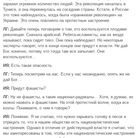
заразил огромное количество людей. Эта революция началась в
Тунисе, и она перекинулась на соседние страны. Кстати, в России
это тоже наблюдалось, когда была «оранжевая революция» на
Украине. Это очень повлияло на протестные настроения.
ЛГ:
Давайте теперь поговорим о том, кто воспользуется плодами
революции. Сначала арабской. Ребята-исламисты, как их везде
называют, пока сидят тихо. Они пока наблюдают. Но некоторые
эксперты говорят, что в конце концов они придут к власти. Не дай
Бог, конечно, потому что тогда там все запылает. Они
воспользуются...
ИЯ:
Есть такая опасность.
ЛГ:
Теперь посмотрим на нас. Если у нас неожиданно, опять же не
дай Бог…
ИЯ:
Придут фашисты?
ЛГ:
Ну не фашисты, а такие национал-радикалы… Хотя, я думаю, их
можно назвать и фашистами. На этой протестной волне, когда все
козлы. Понимаете, о чем я говорю?
ИЯ:
Понимаю. Я не считаю, что нужно зарывать голову в песок и
отрицать то, что в нашем обществе есть националистические
настроения. Однако в отличие от действующей власти я считаю, что
мы заинтересованы в том, чтобы эти националистические настроения