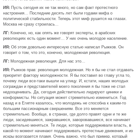
ИЯ:
Пусть сегодня их не так много, но сам факт протестного
настроения… Последние десять лет были годами мифа о
политической стабильности. Теперь этот миф рушится на глазах.
Москва не сразу строилась...
ЛГ:
Конечно, но, как опять же говорят эксперты, в арабских
революциях есть один момент… У них очень молодое население.
ИЯ:
Об этом довольно интересную статью написал Рыжков. Он
говорит о том, что это, конечно, молодежная революция.
ЛГ:
Молодежная революция. Для нас это…
ИЯ:
Рыжков прав: революция молодежная. Но я бы не стал отдавать
приоритет фактору молодежности. Я бы поставил во главу угла то,
почему люди все-таки вышли на улицу. И, кстати, наших молодых
сограждан и представителей моего поколения я бы тоже не стал
недооценивать. Да, сегодня действительно лидируют циники и
конформисты. Но ситуация может стремительно измениться. Год
назад и в Египте казалось, что молодежь не способна к каким-то
большим пассионарным свершениям. Все это меняется
стремительно. Вообще, в странах, где долго правят одни и те же
люди, засидевшиеся, зажравшиеся, заворовавшиеся, все начинает
стремительно меняться. Те люди, которые поддерживали власть, в
какой-то момент начинают поддерживать протестные движения, и из
искры возгорается пламя. Очень важно, что был пример, который