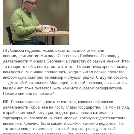
ЛГ:
Совсем недавно, можно сказать, на днях отмечали
восьмидесятилетие Михаила Сергеевича Горбачева. По поводу
деятельности Михаила Сергеевича существуют разные мнения. Кто-
то говорит о ней с восторгом, а кто-то… Вторая точка зрения, скажу
вам честно, мне чаще попадалась, когда я читал всякие средства
информации, смотрел телевизор и слушал радио. С другой стороны
— Дмитрий Анатольевич Медведев, который, не знаю, согласитесь
вы или нет, тоже пытается быть каким-то образом реформатором.
Похожи они или не похожи?
ИЯ:
Я придерживаюсь, как мне кажется, взвешенной оценки
деятельности Горбачева на посту главы государства. На мой взгляд,
в крайне сложной ситуации, когда страна просто катилась в
тартарары, он возложил на себя миссию, которую с достоинством
выполнил. Конечно, были какие-то ошибки, какие-то недочеты. Но,
так или иначе, это человек, который открыл границу, который