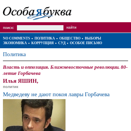
поиск:
NO COMMENTS
ПОЛИТИКА
ОБЩЕСТВО
ВЫБОРЫ
ЭКОНОМИКА
КОРРУПЦИЯ
СУД
ОСОБОЕ ПИСЬМО
Политика
Власть и оппозиция. Ближневосточные революции. 80-
летие Горбачева
Илья ЯШИН,
политик
Медведеву не дают покоя лавры Горбачева