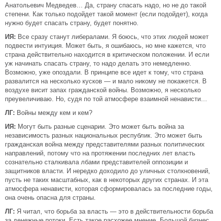
Анатольевич Медведев… Да, страну спасать надо, но не до такой
степени. Как только подойдет такой момент (если подойдет), когда
нужно будет спасать страну, будет понятно.
ИЯ:
Все сразу станут либералами. Я боюсь, что этих людей может
подвести интуиция. Может быть, я ошибаюсь, но мне кажется, что
страна действительно находится в критическом положении. И если
уж начинать спасать страну, то надо делать это немедленно.
Возможно, уже опоздали. В принципе все идет к тому, что страна
развалится на несколько кусков — и мало никому не покажется. В
воздухе висит запах гражданской войны. Возможно, я несколько
преувеличиваю. Но, судя по той атмосфере взаимной ненависти…
ЛГ:
Войны между кем и кем?
ИЯ:
Могут быть разные сценарии. Это может быть война за
независимость разных национальных республик. Это может быть
гражданская война между представителями разных политических
направлений, потому что на протяжении последних лет власть
сознательно сталкивала лбами представителей оппозиции и
защитников власти. И нередко доходило до уличных столкновений,
пусть не таких масштабных, как в некоторых других странах. И эта
атмосфера ненависти, которая сформировалась за последние годы,
она очень опасна для страны.
ЛГ:
Я читал, что борьба за власть — это в действительности борьба
за денежные потоки. Есть такое расхожее мнение. Большой бизнес,