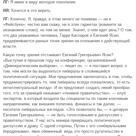
ЛГ:
Я имею в виду молодое поколение.
ИЯ:
Хочется в это верить.
ЛГ:
Конечно. Я, правда, в этом ничего не понимаю — ни в
«Фейсбуке», честно вам скажу, ни в этих гаджетах (извините за
незнакомое слово), но тем не менее. Значит, о чем идет речь? О том,
что два уважаемых человека, Гарри Каспаров и Евгений Ясин,
придерживаются разных точек зрения на отношение к действующей
власти.
Какую точку зрения отстаивает Евгений Григорьевич Ясин?
«Выступая в прошлом году на конференции, организованной
«Демократическим выбором», — пишет он, — я поставил вопрос о
том, чем могли бы выделиться либералы в сложившейся
политической ситуации. Мое предложение заключалось в том, чтобы
продемонстрировать то, чем либералы всегда похвалялись, то есть
интеллектуальный вклад». И он предложил создать некий прообраз
того, что за границей называют «теневое правительство», — клуб
экспертов, в который входили бы специалисты по таким ключевым
направлениям, как внешняя политика, финансы и так далее, —
носители либеральных взглядов. «Это позволило бы, — я цитирую
Евгения Григорьевича, — не быть голословными в дискуссиях с
правительством. У нас есть манера превращать политическую
дискуссию в драку. С одной стороны, Путин с его «либеральными
бороденками», явно обиженный: ведь это просто ругательство в