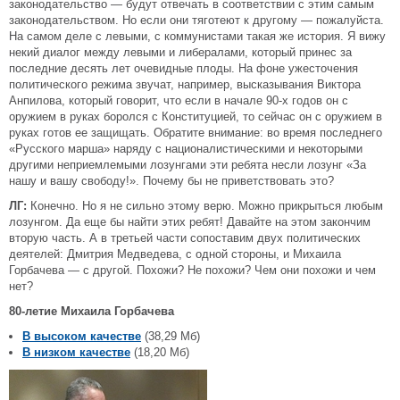
законодательство — будут отвечать в соответствии с этим самым
законодательством. Но если они тяготеют к другому — пожалуйста.
На самом деле с левыми, с коммунистами такая же история. Я вижу
некий диалог между левыми и либералами, который принес за
последние десять лет очевидные плоды. На фоне ужесточения
политического режима звучат, например, высказывания Виктора
Анпилова, который говорит, что если в начале 90-х годов он с
оружием в руках боролся с Конституцией, то сейчас он с оружием в
руках готов ее защищать. Обратите внимание: во время последнего
«Русского марша» наряду с националистическими и некоторыми
другими неприемлемыми лозунгами эти ребята несли лозунг «За
нашу и вашу свободу!». Почему бы не приветствовать это?
ЛГ:
Конечно. Но я не сильно этому верю. Можно прикрыться любым
лозунгом. Да еще бы найти этих ребят! Давайте на этом закончим
вторую часть. А в третьей части сопоставим двух политических
деятелей: Дмитрия Медведева, с одной стороны, и Михаила
Горбачева — с другой. Похожи? Не похожи? Чем они похожи и чем
нет?
80-летие Михаила Горбачева
В высоком качестве
(38,29 Мб)
В низком качестве
(18,20 Мб)