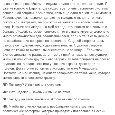
сравнению с российскими нищими вполне состоятельные люди. Я
уже не говорю о Европе, где существует очень серьезная система
социальной защиты. Кроме того, есть еще один любопытный момент.
Революцию, как правило, делают не голодные люди, а те, кого
покормили завтраком, но при этом не намазали маслом хлеб на
обед. И таких вот людей, на мой взгляд, становится все больше и
больше. Людей, которые понимают, что в стране имеется довольно
много возможностей для реализации себя, если у тебя есть деньги,
но заработать их совершенно нереально. С одной стороны, весь
рынок уже поделен между друзьями власти. С другой стороны,
начиная какой-то бизнес, ты абсолютно не защищен. Если твой
бизнес динамично развивается, могут прийти чекисты, сотрудники
милиции или кто-то другой и его забрать. И тебе придется не просто
поделиться, а отдать его или уехать из страны, даже если ты
лоялен. Достаточно вспомнить историю того же Чичваркина.
Поэтому, на мой взгляд, начинает завариваться такая каша, которая
может снести с кастрюли крышку.
ЛГ:
Поэтому? И на этом мы закончим.
ИЯ:
Нет, надеюсь, закончим мы не на этом.
ЛГ:
Беседу на этом закончим. Чтобы не снесло крышку…
ИЯ:
Чтобы не снесло крышку, необходимо начать крупные
политические реформы, которые приведут к появлению в России