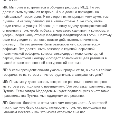
ЛГ:
А как?
ИЯ:
Мы готовы встретиться и обсудить реформу МВД. Но это
должна быть публичная встреча. И она должна проходить на
нейтральной территории. Я не сторонник концепции «чем хуже, тем
лучше». Я не хочу революции в нашей стране. Я не хочу, чтобы
люди гибли на улицах. И вообще, я вижу задачу демократической
оппозиции в том, чтобы избежать кровавого сценария, к которому, я
уверен, ведет нашу страну Владимир Владимирович Путин. Поэтому,
если мы увидим готовность власти действительно изменить
систему… Но это должны быть разговоры не о косметической
реформе. Это должен быть разговор о крупной, серьезной
политической реформе, которая ликвидирует монополию одной
партии, уничтожит цензуру и создаст возможности для развития в
нашей стране полноценной конкурентной системы.
ЛГ:
А если президент своими указами продвинет то, о чем вы сейчас
говорили, то вы готовы с ним сотрудничать с завтрашнего дня?
ИЯ:
Я вам могу даже назвать конкретное решение, после которого
мы готовы вести диалог с президентом. Это отставка правительства
Путина. Если завтра Медведевым будет подписан указ об отставке
правительства Путина, мы поддержим это решение.
ЛГ:
Хорошо. Давайте на этом закончим первую часть. А во второй
части, как уже было сказано, поговорим о том, что происходит на
Ближнем Востоке и как это может отразиться на нас.