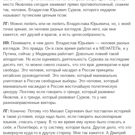
место Яковлева сегодня занимает прямо противоположный, скажем
так, человек, Владислав Юрьевич Сурков, которого недаром
называют путинским цепным псом.
ЛГ:
Можно любить или не любить Владислава Юрьевича, но, с моей
точки зрения, он человек разных взглядов. Для него, как мне
кажется, нет друзей и врагов, а есть целесообразность.
ИЯ:
Понимаете, в чем дело. Владислав Юрьевич — человек разных
взглядов. Это правда. Он в свое время работал и в МЕНАТЕПе, и у
Путина, сейчас у Медведева работает. Довольно ловкий такой
аппаратчик. Но если оценивать деятельность Суркова за последние
десять лет, то можно смело сказать, что это враг демократии и враг
свободы. Это человек, который насадил в России принципы
китайских руководителей. Это человек, который маниакально
уничтожал в России свободные выборы. Это человек, который
маниакально насаждал в России жесточайшую политическую
цензуру. Поэтому если говорить о тренде, который развивал
Яковлев, и о тренде, который развивал Сурков, то у них
разнонаправленные векторы.
ЛГ:
Конечно. Потому что Михаил Сергеевич был поставлен историей
в такие условия, когда надо было, если говорить высокопарным
языком, спасать страну. В то же время ему нужно было спасать и
себя, и Политбюро, и ту систему, которая была. Другое дело, что это
вывернули куда-то в другую сторону. Мне так кажется. А Дмитрий