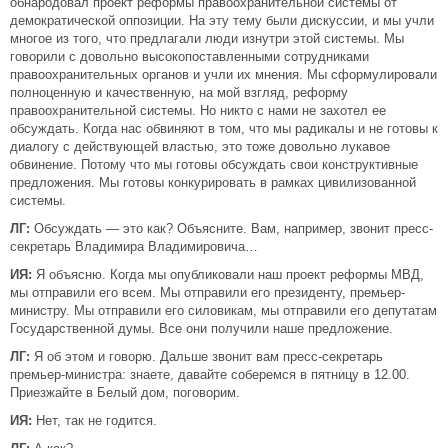
обнародовал проект реформы правоохранительной системы от
демократической оппозиции. На эту тему были дискуссии, и мы учли
многое из того, что предлагали люди изнутри этой системы. Мы
говорили с довольно высокопоставленными сотрудниками
правоохранительных органов и учли их мнения. Мы сформулировали
полноценную и качественную, на мой взгляд, реформу
правоохранительной системы. Но никто с нами не захотел ее
обсуждать. Когда нас обвиняют в том, что мы радикалы и не готовы к
диалогу с действующей властью, это тоже довольно лукавое
обвинение. Потому что мы готовы обсуждать свои конструктивные
предложения. Мы готовы конкурировать в рамках цивилизованной
системы.
ЛГ:
Обсуждать — это как? Объясните. Вам, например, звонит пресс-
секретарь Владимира Владимировича…
ИЯ:
Я объясню. Когда мы опубликовали наш проект реформы МВД,
мы отправили его всем. Мы отправили его президенту, премьер-
министру. Мы отправили его силовикам, мы отправили его депутатам
Государственной думы. Все они получили наше предложение.
ЛГ:
Я об этом и говорю. Дальше звонит вам пресс-секретарь
премьер-министра: знаете, давайте соберемся в пятницу в 12.00.
Приезжайте в Белый дом, поговорим.
ИЯ:
Нет, так не годится.