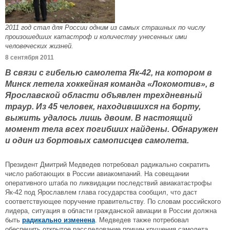
2011 год стал для России одним из самых страшных по числу
произошедших катастроф и количеству унесенных ими
человеческих жизней.
8 сентября 2011
В связи с гибелью самолета Як-42, на котором в
Минск летела хоккейная команда «Локомотив», в
Ярославской области объявлен трехдневный
траур. Из 45 человек, находившихся на борту,
выжить удалось лишь двоим. В настоящий
момент тела всех погибших найдены. Обнаружен
и один из бортовых самописцев самолета.
Президент Дмитрий Медведев потребовал радикально сократить
число работающих в России авиакомпаний. На совещании
оперативного штаба по ликвидации последствий авиакатастрофы
Як-42 под Ярославлем глава государства сообщил, что даст
соответствующее поручение правительству. По словам российского
лидера, ситуация в области гражданской авиации в России должна
быть
радикально изменена
. Медведев также потребовал
обеспечить открытое расследование причин крушения самолета