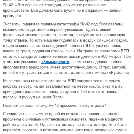
Як-42. «Это серьезная трагедия, серьезное резонансное
происшествие. Все должно быть публично и открыто», — заявил
президент.
Эксперты, оценивая причины катастрофы Як-42 под Ярославлем,
независимо от деталей и версий, упоминают один ставший
фатальным момент: самолет, взлетая, пропустил так называемую
точку отрыва. То есть машина поднялась в воздух слишком поздно,
в самом конце взлетно-посадочной полосы (ВПП), уже цепляясь
шасси за грунт, поднимая столбы пыли. На траве за пределами ВПП
остались следы от задних тележек шасси длинной в 400 метров. При
этом, как упоминает
«Коммерсант»
, взлетно-посадочная полоса
ярославского аэродрома имеет достаточную длину (3 тыс. метров),
по ней могут разогнаться и взлететь даже сверхтяжелые «Русланы».
Из-за слишком позднего отрыва от ВПП самолет так и не сумел
набрать высоту, начал заваливаться на левое крыло, снес мачту
приводного радиомаяка, находившуюся в 450 метрах от конца
полосы, и рухнул на берег Волги.
Главный вопрос: почему Як-42 проскочил точку отрыва?
Специалисты в качестве одной из возможных причин называют
проблемы с силовыми установками самолета, падение мощности
работы двигателей. Однако в этом случае двигатели должны были
перестать работать в штатном режиме, уже когда воздушное судно