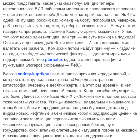
можно представить, какие указивки получали диспетчеры
переполненного ВИП-лайнерами маленького ярославского аэропорта:
«Гоните всех со взлетной!» Диспетчер, который вел на взлет Як-42 с
одной из лучших российских команд на борту, попробовал, наверное,
робко возразить: у меня, мол, тут борт с хоккеистами... А ему в ответ
наверняка прогремело: «Какие в Красную армию хоккеисты?! У нас
тут борт номер один (или два, или три — не суть важно) на подходе!
Очистить в две секунды!» Вот и очистили... И погнали самолетик
взлетать без разбега... Комиссии потом найдут причину — к гадалке
не ходи, это будет «человеческий фактор», — делится мрачными
подозрениями блогер
pteroalex
(здесь и далее орфография и
пунктуация блогеров сохранены —
Ред.
).
Блогер
andrey-kuprikov
размышляет о причинах череды аварий, с
которой столкнулась наша страна: «Очередная страшная
катастрофа, очередные десятки жертв. На этот раз древний, и нет
никаких сомнений, неисправный самолет. Когда погибла «Булгария»,
это было убийство, погибший Як и ХК «Локомотив» в полном составе
тоже жертвы убийства. Убийцы известны: владельцы изношенного в
хлам борта, барыги, продающие за полцены б/ушные детали под
видом новых, нефтяные и бензиновые короли, задирающие ценник на
топливо и заставляющие перевозчиков экономить на всем,
чиновники, допускающие вылет неисправных бортов, ну и
государство, окончательно слетевшее с катушек в погоне за наживой
и развалившее авиацию и всю технологию содержания и