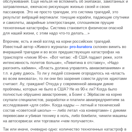
обслуживания. Еще нельзя не вспомнить об экипажах, замотанных и
затравленных, ежечасно рискующих жизнью своей и своих
пассажиров. Это не просто трагедии, это система трагедий, это
результат вибраций вертикали: тонущие корабли, падающие спутники
и самолеты, аварийные электростанции, сплошняком прущие
техногенные катастрофы. Система становится физически опасной
для нашей жизни, с этим надо что-то делать…»
Впрочем, есть и иной взгляд на корни российских трагедий.
Известный автор «Живого журнала»
pro-kuratora
склонен винить во
вчерашней трагедии и во всех предшествующих катастрофах на
транспорте «лихие 90-е». «Вот читаю: «В США падают реже, хотя
интенсивность полетов больше», «Левитина в отставку», «Надо
разгонять кабмин», «Власть должна управлять авиакомпаниями» и
т.п. и диву даюсь. То ли у людей сознание огородилось на «власть
во всем виновата», то ли они без зазрения совести других идиотами
считают. Ау, граждане! Откуда у современной авиации дикие
проблемы, которых не было в США? Не из 90-х ли? Когда было
полностью обрушено авиастроение, а Боинг с Эйрбасом на корню
скупали специалистов, разработки и платили авиапредприятиям за
исследования «для себя». Когда кадры — летный и технический
состав «советской школы» — либо летал «за конвертами» с дикими
перевесами и убивая технику в ноль, либо бомбили, чинили машины
на автосервисах или торговали «чем получается».
Так или иначе, очевидно одно: количество техногенных катастроф в