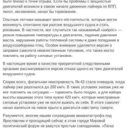
было близко к точке отрыва. Если бы проблемы с мощностью
двигателей возникли в самом начале движения лайнера по ВПП,
пилот, несомненно, начал бы торможение.
Опытные летчики называют много обстоятельств, которые могли
возникнуть спонтанно при разгоне воздушного судна и стать
роковыми. В частности, мог случиться так называемый «заброс» —
резкое повышение температуры в двигателях, падение давления
масла, нарушение работы топливной системы и даже попадание в
воздухозаборники птиц. Особое внимание уделяется версии о
заправке самолета некачественным топливом, что также могло
повлиять на работу силовых установок.
В настоящее время в качестве приоритетной следственными
органами рассматривается версия отказа одного из трех двигателей
воздушного судна.
Скорее всего, фатальная неисправность Як-42 стала очевидна, когда
лайнер уже разогнался до 200 км/ч. В таких условиях экипаж уже не
мог повлиять на ситуацию — тормозить было поздно, а для набора
высоты машинам этого типа нужно 420 км/ч, которые неисправные
силовые установки уже не могли выжать из себя. В итоге самолет
начал валиться на левое крыло и двигаться навстречу смерти.
Разумеется, многим нашим согражданам авиакатастрофа под
Ярославлем и проходящий сейчас в этом городе Мировой
политический форум не кажутся простым совпадением. «Легко