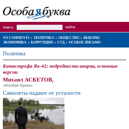
поиск:
NO COMMENTS
ПОЛИТИКА
ОБЩЕСТВО
ВЫБОРЫ
ЭКОНОМИКА
КОРРУПЦИЯ
СУД
ОСОБОЕ ПИСЬМО
Политика
Катастрофа Як-42: подробности аварии, основные
версии
Михаил АСКЕТОВ,
«Особая буква»
Самолеты падают от усталости