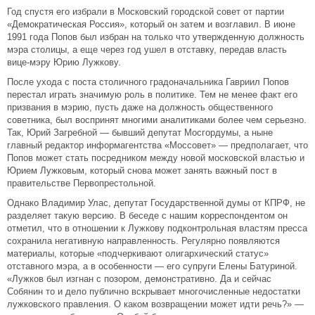
Год спустя его избрали в Московский городской совет от партии
«Демократическая Россия», который он затем и возглавил. В июне
1991 года Попов был избран на только что утвержденную должность
мэра столицы, а еще через год ушел в отставку, передав власть
вице-мэру Юрию Лужкову.
После ухода с поста столичного градоначальника Гавриил Попов
перестал играть значимую роль в политике. Тем не менее факт его
призвания в мэрию, пусть даже на должность общественного
советника, был воспринят многими аналитиками более чем серьезно.
Так, Юрий Загребной — бывший депутат Мосгордумы, а ныне
главный редактор информагентства «Моссовет» — предполагает, что
Попов может стать посредником между новой московской властью и
Юрием Лужковым, который снова может занять важный пост в
правительстве Первопрестольной.
Однако Владимир Улас, депутат Государственной думы от КПРФ, не
разделяет такую версию. В беседе с нашим корреспондентом он
отметил, что в отношении к Лужкову подконтрольная властям пресса
сохранила негативную направленность. Регулярно появляются
материалы, которые «подчеркивают олигархический статус»
отставного мэра, а в особенности — его супруги Елены Батуриной.
«Лужков был изгнан с позором, демонстративно. Да и сейчас
Собянин то и дело публично вскрывает многочисленные недостатки
лужковского правления. О каком возвращении может идти речь?» —