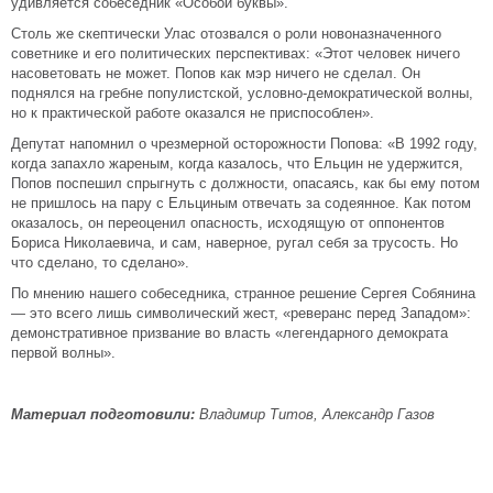
удивляется собеседник «Особой буквы».
Столь же скептически Улас отозвался о роли новоназначенного
советнике и его политических перспективах: «Этот человек ничего
насоветовать не может. Попов как мэр ничего не сделал. Он
поднялся на гребне популистской, условно-демократической волны,
но к практической работе оказался не приспособлен».
Депутат напомнил о чрезмерной осторожности Попова: «В 1992 году,
когда запахло жареным, когда казалось, что Ельцин не удержится,
Попов поспешил спрыгнуть с должности, опасаясь, как бы ему потом
не пришлось на пару с Ельциным отвечать за содеянное. Как потом
оказалось, он переоценил опасность, исходящую от оппонентов
Бориса Николаевича, и сам, наверное, ругал себя за трусость. Но
что сделано, то сделано».
По мнению нашего собеседника, странное решение Сергея Собянина
— это всего лишь символический жест, «реверанс перед Западом»:
демонстративное призвание во власть «легендарного демократа
первой волны».
Материал подготовили:
Владимир Титов, Александр Газов