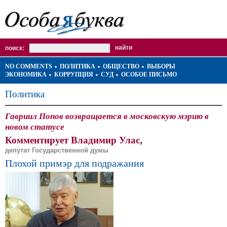
поиск:
NO COMMENTS
ПОЛИТИКА
ОБЩЕСТВО
ВЫБОРЫ
ЭКОНОМИКА
КОРРУПЦИЯ
СУД
ОСОБОЕ ПИСЬМО
Политика
Гавриил Попов возвращается в московскую мэрию в
новом статусе
Комментирует Владимир Улас,
депутат Государственной думы
Плохой примэр для подражания