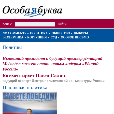
поиск:
NO COMMENTS
ПОЛИТИКА
ОБЩЕСТВО
ВЫБОРЫ
ЭКОНОМИКА
КОРРУПЦИЯ
СУД
ОСОБОЕ ПИСЬМО
Политика
Нынешний президент и будущий премьер Дмитрий
Медведев может стать новым лидером «Единой
России»
Комментирует Павел Салин,
ведущий эксперт Центра политической конъюнктуры России
Плюшевая политика