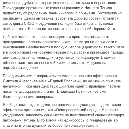
резиновые дубинки которых украшены флажками и серпантином.
Проходящие праздничные колонны рабочих с Нижнего Тагила
приветствуют радостным лаем кинологи с собаками. Гостеприимно
распахнуты двери автозаков, встречать дорогих гостей готовятся
сотрудники СИЗО и отделений полиции. Уже открыты бутылки
шампанского. Весело встречает страна нынешний Первомай...»
Действительно, желание президента и премьера возглавить
праздничные колонны профсоюзников, несмотря на сложности в
обеспечении безопасности и полную беспрецедентность такого шага
в мировой практике (обычно первые лица страны принимают парады
или выступают на площадях, а уж никак не маршируют), может
объясняться только попыткой Кремля сделать Медведева
партийным лидером.
Перед думскими выборами была сделана попытка аффилировать
Дмитрия Анатольевича с «Единой Россией», но ее можно признать
неудачной. Пока еще действующий президент с правящей партией
никак не ассоциируется, а вот Владимир Путин от нее уже
благополучно дистанцировался.
Вообще, надо отдать должное нашему «нацлидеру» — даже такая
эфемерная организация, как «Общероссийский народный фронт»,
умудрилась завоевать себе место на политической сцене благодаря
патронажу Путина. В то время как единороссы с Медведевым во
главе по итогам думских выборов не только утратили