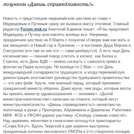
лозунгом «Даешь справедливость!».
Новость о предстоящем первомайском шествии во главе с
Медведевым и Путиным сразу же вызвала массу откликов. Главный
редактор
Forum.msk.ru
Анатолий Баранов пишет: «Я бы предложил
Медведеву и Путину возглавлять вообще все. Например,
праздничное шествие на 8 Марта с лозунгом «Говорю вам как мать и
как женщина!» и Новый год в Лужниках — в костюмах Деда Мороза и
Снегурочки (кто там из них кто — сами разберутся). А есть еще День
космонавтики — лишний повод слетать в космос, как Белка и
Стрелка, есть День ВДВ — можно сигануть с самолета прямо в
фонтан на Парке культуры. Но вообще-то 1 Мая — это День
международной солидарности трудящихся, и когда первомайскую
демонстрацию возглавляет руководство буржуазного правительства
— это уже фейк. Круче, чем военный парад, который принимает
гражданский министр обороны. Даже круче, чем роды, которые могла
бы принять министр здравоохранения — экономист. «Долой
министров-капиталистов!» написано на плакате, который несут
министры-капиталисты. «Даешь справедливость!» начертано на
полотнище в руках у Прохорова, Абрамовича и Дерипаски. Работники
МВФ, ФСБ и УФСИН держат растяжку «Свободу узникам совести!».
Над церквями, мечетями и синагогами полощутся транспаранты
«Слава Богу!». Вдоль Тверской в две шеренги выстроены
праздничные колонны московского ОМОНа и 2-го спецполка полиции,