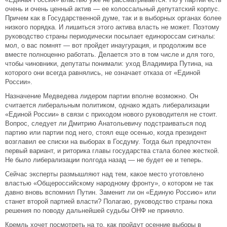
очень и очень ценный актив — ее колоссальный депутатский корпус.
Причем как в Государственной думе, так и в выборных органах более
низкого порядка. И лишиться этого актива власть не может. Поэтому
руководство страны периодически посылает единороссам сигналы:
мол, о вас помнят — вот пройдет инаугурация, и продолжим все
вместе полноценно работать. Делается это в том числе и для того,
чтобы чиновники, депутаты понимали: уход Владимира Путина, на
которого они всегда равнялись, не означает отказа от «Единой
России».
Назначение Медведева лидером партии вполне возможно. Он
считается либеральным политиком, однако ждать либерализации
«Единой России» в связи с приходом нового руководителя не стоит.
Вопрос, следует ли Дмитрию Анатольевичу подстраиваться под
партию или партии под него, стоял еще осенью, когда президент
возглавил ее списки на выборах в Госдуму. Тогда был предпочтен
первый вариант, и риторика главы государства стала более жесткой.
Не было либерализации полгода назад — не будет ее и теперь.
Сейчас эксперты размышляют над тем, какое место уготовлено
властью «Общероссийскому народному фронту», о котором не так
давно вновь вспомнил Путин. Заменит ли он «Единую Россию» или
станет второй партией власти? Полагаю, руководство страны пока
решения по поводу дальнейшей судьбы ОНФ не приняло.
Кремль хочет посмотреть на то, как пройдут осенние выборы в