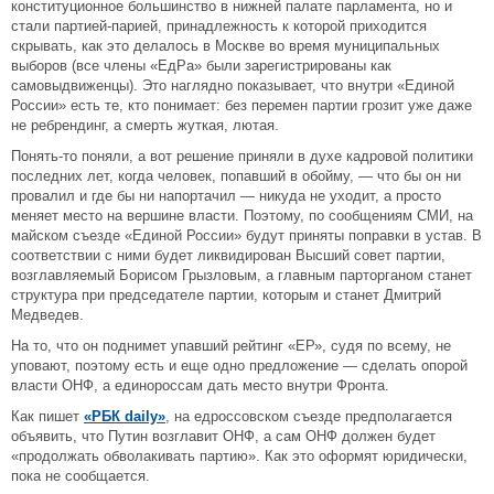
конституционное большинство в нижней палате парламента, но и
стали партией-парией, принадлежность к которой приходится
скрывать, как это делалось в Москве во время муниципальных
выборов (все члены «ЕдРа» были зарегистрированы как
самовыдвиженцы). Это наглядно показывает, что внутри «Единой
России» есть те, кто понимает: без перемен партии грозит уже даже
не ребрендинг, а смерть жуткая, лютая.
Понять-то поняли, а вот решение приняли в духе кадровой политики
последних лет, когда человек, попавший в обойму, — что бы он ни
провалил и где бы ни напортачил — никуда не уходит, а просто
меняет место на вершине власти. Поэтому, по сообщениям СМИ, на
майском съезде «Единой России» будут приняты поправки в устав. В
соответствии с ними будет ликвидирован Высший совет партии,
возглавляемый Борисом Грызловым, а главным парторганом станет
структура при председателе партии, которым и станет Дмитрий
Медведев.
На то, что он поднимет упавший рейтинг «ЕР», судя по всему, не
уповают, поэтому есть и еще одно предложение — сделать опорой
власти ОНФ, а единороссам дать место внутри Фронта.
Как пишет
«РБК daily»
, на едроссовском съезде предполагается
объявить, что Путин возглавит ОНФ, а сам ОНФ должен будет
«продолжать обволакивать партию». Как это оформят юридически,
пока не сообщается.