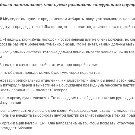
нако напоминают, что нужно развивать конкуренцию внутри
й Медведев выступил с предложением избирать главу центрального исполнит
дидатуры председателя ЦИКа прямо, что называется, с нижнего этажа, чтоб
. «Глядишь, кто-нибудь молодой и современный или не очень молодой, но сов
оссов выразился более чем туманно, сказав, что не знает, какими должны быт
 «социальных лифтах», которые должны помочь вывести членов «ЕР» на глав
м:
ы все, кто хочет этого, себя в этом жанре попробовали».
что объявить конкурс можно будет уже через недели три.
екретари региональных отделений, их заместители могли бы внести свои канд
ть пятерку лидеров и вынести ее на обсуждение президиума генсовета партии
 части проявить», — полагает Неверов.
ием президиума генсовета. Его последним главой до назначения руководит
Мазуревский.
в напоминает, что в последнее время Медведев делает ставку на модерниза
, попытка внедрить выборность внутри партии реализовывалась в тех же пра
 организации внутри «ЕР». Она направлена на то, чтобы показать: структура 
ассуждает Абзалов.