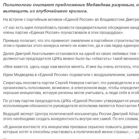
Политологи считают предложение Медведева разумным, од
вытащить из глубочайшего кризиса.
На встрече с партийным активом «Единой России» во Владивостоке Дмитри
«У нас есть идея попробовать провести предварительное обсуждение кан
члены партии «Единая Россия» поучаствовали в этих процедурах».
Премьер полагает, что это привнесет оживление в партийное строительство
этом о правилах этого конкурса ничего не известно, да и сам лидер единор
Далее Дмитрий Анатольевич остановился на одной из своих любимых тем —
должностью председателя ЦИКа можно было бы «обкатать» такой механиз
«Мне кажется, здесь надо нам многое менять. И мне бы очень хотелось, чтоб
Идею Медведева в «Единой России» подхватили с воодушевлением, заявив, 
Секретарь генсовета партии Сергей Неверов считает, что руководители и с
организовать голосование, возможно, в электронном виде, чтобы определи
хорошая инициатива, которую регионы могли учитывать, а люди себя в этой
По уставу партии председатель ЦИКа «Единой России» утверждается решен
исполняющим обязанности руководителя исполкома является Константин 
Ведущий эксперт Центра политической конъюнктуры России Дмитрий Абзало
этого необходимо создать конкурентность внутри нее самой. По его словам
«В данном контексте эта инициатива призвана серьезно повысить доверие к
которые хотят и способны участвовать в политической жизни страны», — р