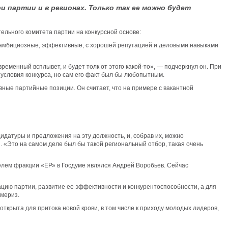
 партии и в регионах. Только так ее можно будет
ельного комитета партии на конкурсной основе:
ы амбициозные, эффективные, с хорошей репутацией и деловыми навыками
ременный всплывет, и будет толк от этого какой-то», — подчеркнул он. При
ь условия конкурса, но сам его факт был бы любопытным.
ные партийные позиции. Он считает, что на примере с вакантной
идатуры и предложения на эту должность, и, собрав их, можно
. «Это на самом деле был бы такой региональный отбор, такая очень
елем фракции «ЕР» в Госдуме являлся Андрей Воробьев. Сейчас
цию партии, развитие ее эффективности и конкурентоспособности, а для
ймериз.
открыта для притока новой крови, в том числе к приходу молодых лидеров,