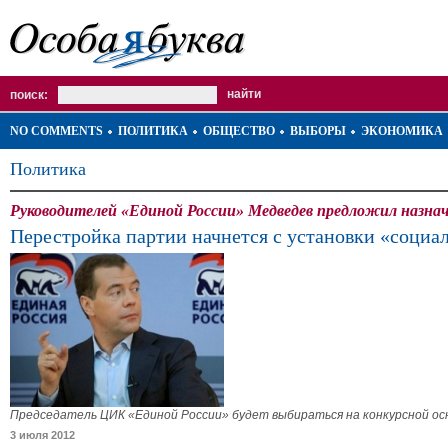
поиск:
NO COMMENTS
ПОЛИТИКА
ОБЩЕСТВО
ВЫБОРЫ
ЭКОНОМИКА
Политика
Руководителей «Единой России» Медведев предложил назнач
Перестройка партии начнется с установки «социа
Председатель ЦИК «Единой России» будет выбираться на конкурсной ос
3 июля 2012