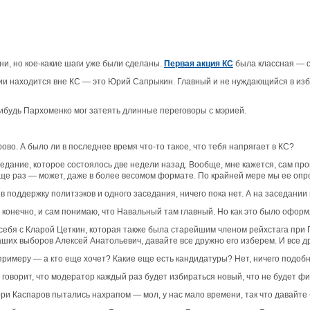
ни, но кое-какие шаги уже были сделаны.
Первая акция КС
была классная — с
акции находится вне КС — это Юрий Сапрыкин. Главный и не нуждающийся в и
нибудь Пархоменко мог затеять длинные переговоры с мэрией.
ово. А было ли в последнее время что-то такое, что тебя напрягает в КС?
едание, которое состоялось две недели назад. Вообще, мне кажется, сам проце
еще раз — может, даже в более весомом формате. По крайней мере мы ее опро
 в поддержку политзэков и одного заседания, ничего пока нет. А на заседани
 конечно, и сам понимаю, что Навальный там главный. Но как это было офор
себя с Кларой Цеткин, которая также была старейшим членом рейхстага при Г
аших выборов Алексей Анатольевич, давайте все дружно его изберем. И все 
 примеру — а кто еще хочет? Какие еще есть кандидатуры? Нет, ничего подобн
н говорит, что модератор каждый раз будет избираться новый, что не будет ф
ри Каспаров пытались нахрапом — мол, у нас мало времени, так что давайте