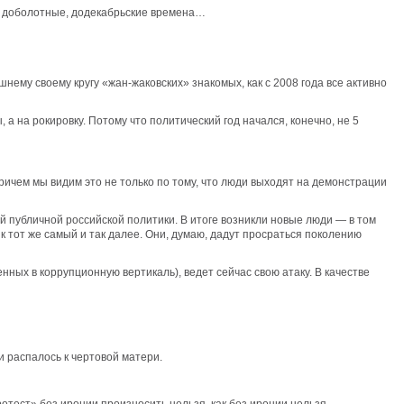
 в доболотные, додекабрьские времена…
нему своему кругу «жан-жаковских» знакомых, как с 2008 года все активно
 а на рокировку. Потому что политический год начался, конечно, не 5
Причем мы видим это не только по тому, что люди выходят на демонстрации
ей публичной российской политики. В итоге возникли новые люди — в том
 тот же самый и так далее. Они, думаю, дадут просраться поколению
ных в коррупционную вертикаль), ведет сейчас свою атаку. В качестве
 и распалось к чертовой матери.