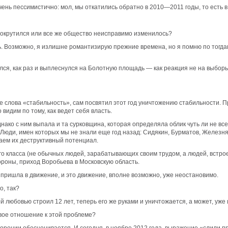
чень пессимистично: мол, мы откатились обратно в 2010—2011 годы, то есть
 прокрутился или все же общество неисправимо изменилось?
ь. Возможно, я излишне романтизирую прежние времена, но я помню по тогдаш
лся, как раз и выплеснулся на Болотную площадь — как реакция не на выборы,
оме слова «стабильность», сам посвятил этот год уничтожению стабильности. 
видим по тому, как ведет себя власть.
днако с ним выпала и та сурковщина, которая определяла облик чуть ли не вс
юди, имен которых мы не знали еще год назад: Сидякин, Бурматов, Железняк
ем их деструктивный потенциал.
о класса (не обычных людей, зарабатывающих своим трудом, а людей, встроен
роны, приход Воробьева в Московскую область.
 пришла в движение, и это движение, вполне возможно, уже неостановимо.
о, так?
ой любовью строил 12 лет, теперь его же руками и уничтожается, а может, уже
Твое отношение к этой проблеме?