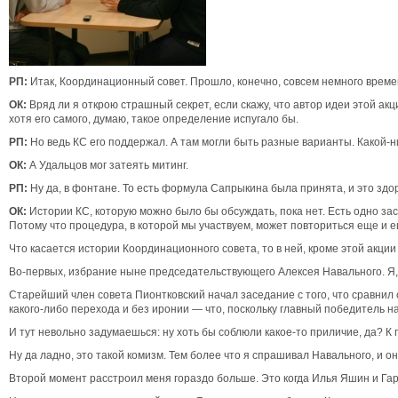
РП:
Итак, Координационный совет. Прошло, конечно, совсем немного време
ОК:
Вряд ли я открою страшный секрет, если скажу, что автор идеи этой 
хотя его самого, думаю, такое определение испугало бы.
РП:
Но ведь КС его поддержал. А там могли быть разные варианты. Какой-
ОК:
А Удальцов мог затеять митинг.
РП:
Ну да, в фонтане. То есть формула Сапрыкина была принята, и это здор
ОК:
Истории КС, которую можно было бы обсуждать, пока нет. Есть одно зас
Потому что процедура, в которой мы участвуем, может повториться еще и 
Что касается истории Координационного совета, то в ней, кроме этой акции
Во-первых, избрание ныне председательствующего Алексея Навального. Я,
Старейший член совета Пионтковский начал заседание с того, что сравнил 
какого-либо перехода и без иронии — что, поскольку главный победитель н
И тут невольно задумаешься: ну хоть бы соблюли какое-то приличие, да? К
Ну да ладно, это такой комизм. Тем более что я спрашивал Навального, и о
Второй момент расстроил меня гораздо больше. Это когда Илья Яшин и Гар