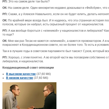
РП:
Это на самом деле так было?
ОК:
На самом деле. Один кинокритик недавно доказывал в «Фейсбуке», что 
РП:
Скажи, а у Алексея Навального, если он не будет юлить, делать непон
ОК:
По крайней мере всегда был. И я надеюсь, что эта странная история п
голосов, которые он набрал, есть серьезный процент от националистов.
РП:
А как вообще бороться с «клиникой» у националистов и либералов? Как 
то еще?
ОК:
Мне как раз Тесак не кажется «клиникой», а кажется провокатором. А в 
покраснеют в Координационном совете, но не более того. То есть в услови
Так и в лучшие годы в советском парламенте был таксист Сухов, который вс
РП:
Хорошо, с этим понятно. А во второй части мы поговорим собственно о 
либералов, и националистов.
Координационный совет оппозиции
В высоком качестве
(37,60 Мб)
В низком качестве
(37,60 Мб)