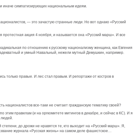
 или иначе симпатизирующих национальным идеям.
националистов, — это зачастую странные люди. Но вот однако «Русский
я протестная акция 4 ноября, и называется она «Русский марш». И все
 радикальная по отношению к русскому национализму женщина, как Евгения
дет адекватный и умный Навальный, нежели мутный Демушкин, например.
ись только правые. И лес стал правым. И репортажи от костров в
сть националистов все-таки не считает гражданскую тематику своей?
 этим правилам (и на оргкомитете митингов в декабре, и сейчас в КС). И я
 людей.
степени, до дрожи не нравятся те, кто выходит на «Русский марш». Я,
 название журнала «Русская жизнь» на самом деле фашистское…