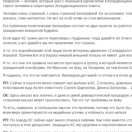
Некрасов — человек, который шел с Яшиным в одном блоке в Координационн
такого человека в секретариат Координационного совета.
Человек очень странный, с очень странной биографией. Ее он изложил, толь
взялись, тоже непонятно. Но вот на этой почве он стал миллионером.
Его публичная политическая биография состоит из двух пунктов: он работа
гражданских инициатив Кудрина.
Если вдруг КС нужно вести переговоры с Кудриным, тогда давайте об этом 
политик, и вот давайте мы его привлечем, это странно.
А то, что хедлайнерами этой акции были ветераны движения «Солидарност
борьбой. Причем вся эта борьба никакой внешней пользы не имеет: для ког
И то, что они эти правила пытаются протащить в группу, в которой являют
гражданской платформы. Ни Мирзоев, ни Шац, ни Лазарева, ни тем более 
Я надеюсь, что это не повторится. Винокуров дал какой-то отпор и в итог
РП:
Сейчас в соцсетях много говорят про выборы в КС. Согласись, довольн
голосовании куда более известного Сергея Шаргунова, Дениса Билунова… И
ОК:
Здесь как раз все логично, и даже в самой демократической процедуре 
сторонник как раз может проголосовать. Так что тут проблемы не вижу.
То есть, наверное, в глобальном смысле это проблема, потому что было б
всем мире ориентируются на медийные штучки, и избежать этого нельзя.
РП:
По поводу КС сейчас идет много споров в паблике. Как тебе кажется, с
поступать в этих дискуссиях: защищать КС как здоровое и перспективное н