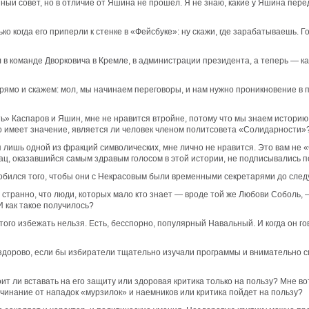
ый совет, но в отличие от Яшина не прошел. Я не знаю, какие у Яшина пере
ко когда его приперли к стенке в «Фейсбуке»: ну скажи, где зарабатываешь. 
л в команде Дворковича в Кремле, в администрации президента, а теперь — 
прямо и скажем: мол, мы начинаем переговоры, и нам нужно проникновение в п
ь» Каспаров и Яшин, мне не нравится втройне, потому что мы знаем историю
о имеет значение, является ли человек членом политсовета «Солидарности»? 
ся лишь одной из фракций символических, мне лично не нравится. Это вам не 
Кац, оказавшийся самым здравым голосом в этой истории, не подписывались 
е добился того, чтобы они с Некрасовым были временными секретарями до след
о странно, что люди, которых мало кто знает — вроде той же Любови Соболь,
 как такое получилось?
этого избежать нельзя. Есть, бесспорно, популярный Навальный. И когда он 
ы здорово, если бы избиратели тщательно изучали программы и внимательно 
тоит ли вставать на его защиту или здоровая критика только на пользу? Мне в
ачинание от нападок «мурзилок» и наемников или критика пойдет на пользу?