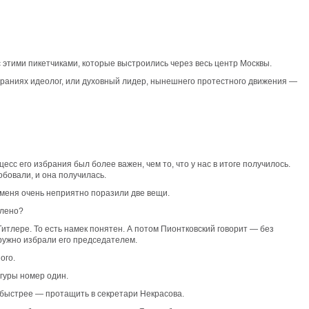
 этими пикетчиками, которые выстроились через весь центр Москвы.
збраниях идеолог, или духовный лидер, нынешнего протестного движения —
сс его избрания был более важен, чем то, что у нас в итоге получилось.
бовали, и она получилась.
и меня очень неприятно поразили две вещи.
млено?
итлере. То есть намек понятен. А потом Пионтковский говорит — без
дружно избрали его председателем.
ого.
игуры номер один.
 быстрее — протащить в секретари Некрасова.