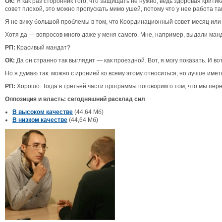
ОК:
Я как раз сторонник того, что защищать не нужно, ведь здоровая крит
совет плохой, это можно пропускать мимо ушей, потому что у нее работа та
Я не вижу большой проблемы в том, что Координационный совет месяц или дв
Хотя да — вопросов много даже у меня самого. Мне, например, выдали манда
РП:
Красивый мандат?
ОК:
Да он странно так выглядит — как проездной. Вот, я могу показать. И в
Но я думаю так: можно с иронией ко всему этому относиться, но лучше иметь
РП:
Хорошо. Тогда в третьей части программы поговорим о том, что мы пере
Оппозиция и власть: сегодняшний расклад сил
В высоком качестве
(44,64 Мб)
В низком качестве
(44,64 Мб)