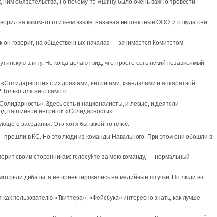
д ним обязательства, но почему-то Яшину было очень важно провести
Говорил на каком-то птичьем языке, называя непонятные ООО, и откуда они
как он говорит, на общественных началах — занимается Комитетом
утинскую элиту. Но когда делают вид, что просто есть некий независимый
 «Солидарности» с их дрязгами, интригами, скандалами и аппаратной
Только для него самого.
«Солидарность». Здесь есть и националисты, и левые, и деятели
под партийной интригой «Солидарности».
ующего заседания. Это хотя бы какой-то плюс.
 — прошли в КС. Но это люди из команды Навального. При этом они обошли в
говорит своим сторонникам: голосуйте за мою команду, — нормальный
смотрели дебаты, а не ориентировались на медийные штучки. Но люди во
от как пользователю «Твиттера», «Фейсбука» интересно знать, как лучше