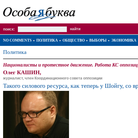
поиск:
NO COMMENTS
ПОЛИТИКА
ОБЩЕСТВО
ВЫБОРЫ
ЭКОНОМИКА
Политика
Националисты и протестное движение. Работа КС оппозиции
Олег КАШИН,
журналист, член Координационного совета оппозиции
Такого силового ресурса, как теперь у Шойгу, со в