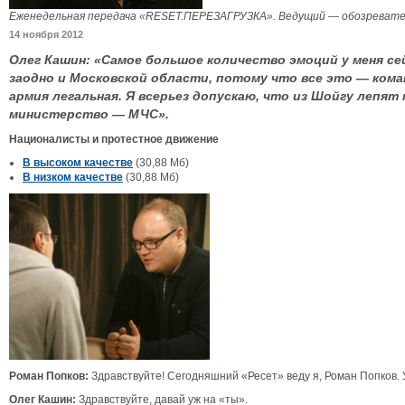
Еженедельная передача «RESET.ПЕРЕЗАГРУЗКА». Ведущий — обозревател
14 ноября 2012
Олег Кашин: «Самое большое количество эмоций у меня се
заодно и Московской области, потому что все это — коман
армия легальная. Я всерьез допускаю, что из Шойгу лепят п
министерство — МЧС».
Националисты и протестное движение
В высоком качестве
(30,88 Мб)
В низком качестве
(30,88 Мб)
Роман Попков:
Здравствуйте! Сегодняшний «Ресет» веду я, Роман Попков. 
Олег Кашин:
Здравствуйте, давай уж на «ты».