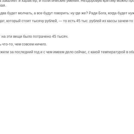
ика закаляет и характер, и политические умения. Нездоровую критику можно п
кая.
а будет молчать, а все будут говорить: ну где же? Ради Бога, когда будет н
т, который стоит тысячу рублей, — то есть 45 тыс. рублей из кассы зачем-то
от на эти вещи было потрачено 45 тысяч.
 что-то, чем совсем ничего.
жили за последний год и с чем имеем дело сейчас, с какой температурой в об