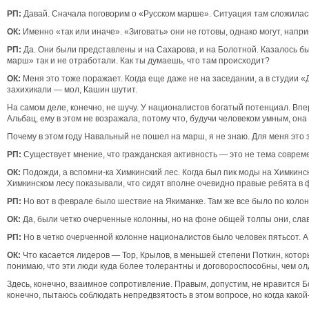
РП:
Давай. Сначала поговорим о «Русском марше». Ситуация там сложилас
ОК:
Именно «так или иначе». «Зиговать» они не готовы, однако могут, напр
РП:
Да. Они были представлены и на Сахарова, и на Болотной. Казалось бы
марш» так и не отработали. Как ты думаешь, что там происходит?
ОК:
Меня это тоже поражает. Когда еще даже не на заседании, а в студии 
захихикали — мол, Кашин шутит.
На самом деле, конечно, не шучу. У националистов богатый потенциал. Вп
Альбац, ему в этом не возражала, потому что, будучи человеком умным, он
Почему в этом году Навальный не пошел на марш, я не знаю. Для меня это з
РП:
Существует мнение, что гражданская активность — это не тема совре
ОК:
Подожди, а вспомни-ка Химкинский лес. Когда был пик моды на Химкинск
Химкинском лесу показывали, что сидят вполне очевидно правые ребята в 
РП:
Но вот в феврале было шествие на Якиманке. Там же все было по коло
ОК:
Да, были четко очерченные колонны, но на фоне общей толпы они, слав
РП:
Но в четко очерченной колонне националистов было человек пятьсот. А
ОК:
Что касается лидеров — Тор, Крылов, в меньшей степени Поткин, которы
понимаю, что эти люди куда более толерантны и договороспособны, чем о
Здесь, конечно, взаимное сопротивление. Правым, допустим, не нравится Б
конечно, пытаюсь соблюдать непредвзятость в этом вопросе, но когда как