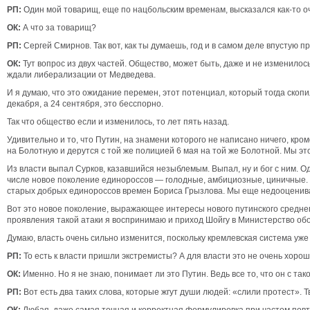
РП:
Один мой товарищ, еще по нацбольским временам, высказался как-то о
ОК:
А что за товарищ?
РП:
Сергей Смирнов. Так вот, как ты думаешь, год и в самом деле впустую
ОК:
Тут вопрос из двух частей. Общество, может быть, даже и не изменилос
ждали либерализации от Медведева.
И я думаю, что это ожидание перемен, этот потенциал, который тогда скопи
декабря, а 24 сентября, это бесспорно.
Так что общество если и изменилось, то лет пять назад.
Удивительно и то, что Путин, на знамени которого не написано ничего, кр
на Болотную и дерутся с той же полицией 6 мая на той же Болотной. Мы это 
Из власти выпал Сурков, казавшийся незыблемым. Выпал, ну и бог с ним. О
числе новое поколение единороссов — голодные, амбициозные, циничные. Л
старых добрых единороссов времен Бориса Грызлова. Мы еще недооценива
Вот это новое поколение, выражающее интересы нового путинского среднег
проявления такой атаки я воспринимаю и приход Шойгу в Министерство обо
Думаю, власть очень сильно изменится, поскольку кремлевская система уже
РП:
То есть к власти пришли экстремисты? А для власти это не очень хорош
ОК:
Именно. Но я не знаю, понимает ли это Путин. Ведь все то, что он с так
РП:
Вот есть два таких слова, которые жгут души людей: «слили протест». 