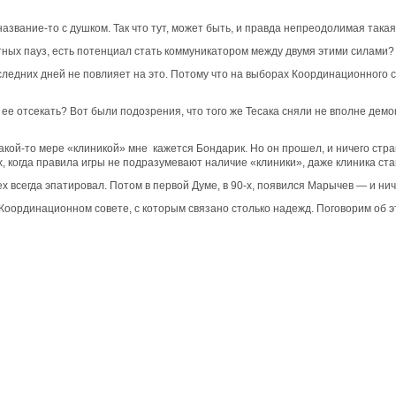
название-то с душком. Так что тут, может быть, и правда непреодолимая та
ятных пауз, есть потенциал стать коммуникатором между двумя этими силами?
оследних дней не повлияет на это. Потому что на выборах Координационного 
ее отсекать? Вот были подозрения, что того же Тесака сняли не вполне демокр
какой-то мере «клиникой» мне кажется Бондарик. Но он прошел, и ничего страш
ях, когда правила игры не подразумевают наличие «клиники», даже клиника с
ех всегда эпатировал. Потом в первой Думе, в 90-х, появился Марычев — и ни
Координационном совете, с которым связано столько надежд. Поговорим об эт