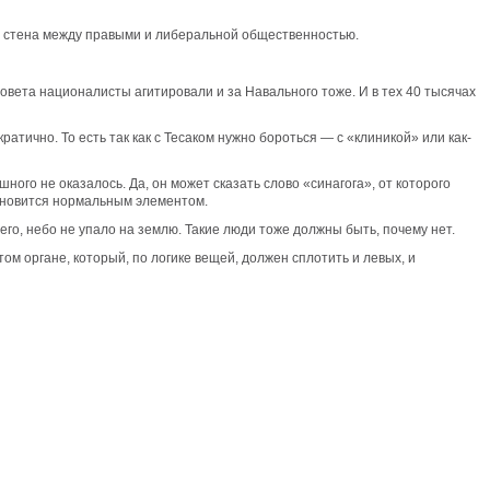
кая стена между правыми и либеральной общественностью.
совета националисты агитировали и за Навального тоже. И в тех 40 тысячах
атично. То есть так как с Тесаком нужно бороться — с «клиникой» или как-
ного не оказалось. Да, он может сказать слово «синагога», от которого
тановится нормальным элементом.
чего, небо не упало на землю. Такие люди тоже должны быть, почему нет.
ом органе, который, по логике вещей, должен сплотить и левых, и