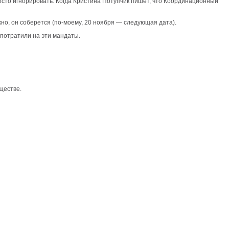
росто игнорировать. Когда Кристина Потупчик пишет, что Координационный
ужно, он соберется (по-моему, 20 ноября — следующая дата).
 потратили на эти мандаты.
ществе.