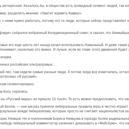
ь интересная. Казалось бы, в обществе есть громадный сегмент людей, так
имер, разделять мнение: «Хватит кормить Кавказ».
, с ними нужно работать, потому что те люди, которые сейчас представляют 
«Дождя» собрался избранный Координационный совет, я сказал, что ближайша
ервые его еще шесть лет назад начал использовать Навальный. И даже такая
а понимает, насколько это важно. И лучше, если во главе этого движения бу
агадка.
менных российских ультраправых…
ий лес, там сидели самые разные люди. А потом, когда все измотались, остал
футболках «Я русский».
ннам сегментировано.
а Богу, терялись.
 на «Русский марш» их пришло 10 тысяч. То есть можно предположить, что ча
й Белов, — они как раз приняли либеральные правила игры и честно играют по
лдскульные вожди либерализма, которые просто не считают националистов за
орис Немцов. Но и поклонникам Бориса Немцова в гораздо более радикальной 
ой-нибудь либеральный комментатор начинает доказывать в «Фейсбуке», что