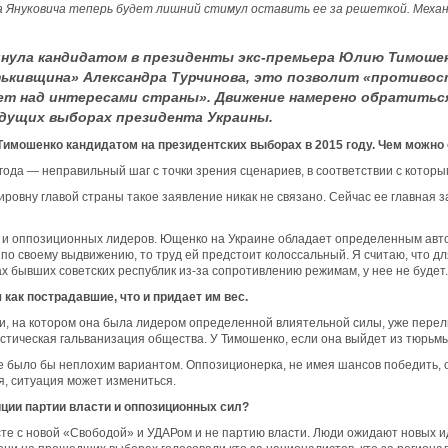
 Януковича теперь будет лишний стимул оставить ее за решеткой. Механиз
нула кандидатом в президенты экс-премьера Юлию Тимошен
тькивщина» Александра Турчинова, это позволит «противо
тет над интересами страны». Движение намерено обратитьс
удущих выборах президента Украины.
Тимошенко кандидатом на президентских выборах в 2015 году. Чем можно
да — неправильный шаг с точки зрения сценариев, в соответствии с котор
вну главой страны такое заявление никак не связано. Сейчас ее главная з
о и оппозиционных лидеров. Ющенко на Украине обладает определенным автор
по своему выдвижению, то труд ей предстоит колоссальный. Я считаю, что д
ах бывших советских республик из-за сопротивлению режимам, у нее не будет.
ак пострадавшие, что и придает им вес.
и, на котором она была лидером определенной влиятельной силы, уже перелис
тическая гальванизация общества. У Тимошенко, если она выйдет из тюрьмы 
ке было бы неплохим вариантом. Оппозиционерка, не имея шансов победить, от
я, ситуация может измениться.
ции партии власти и оппозиционных сил?
е с новой «Свободой» и УДАРом и не партию власти. Люди ожидают новых ид