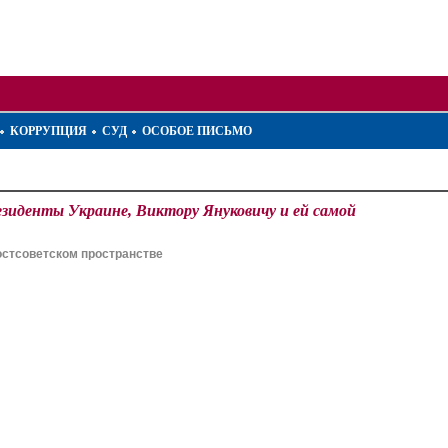
КОРРУПЦИЯ
СУД
ОСОБОЕ ПИСЬМО
иденты Украине, Виктору Януковичу и ей самой
остсоветском пространстве