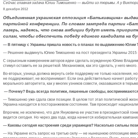
Сейчас главная задача Юлии Тимошенко — выйти из тюрьмы. А у Виктора
8 декабря 2012
Объединенная украинская оппозиция «Батькивщина» выдви
партийной конференции. По словам зампреда партии «Ба
лагерь, надеясь, что снова амбиции будут иметь приори
силам, чтобы обеспечить победу единого кандидата на б
— В пятницу с Украины пришла новость о планах по выдвижению Юлии 
— Решение выдвинуть Юлию Тимошенко на пост президента Украины 2015 го
С серьезным намерением авторов идеи сделать осужденную Юлию Владимиро
стимул оставить ее за решеткой. Механизмов, как это сделать, у него много.
Во-вторых, узница должна вернуть себе поддержку не только населения, н
не поддерживает, не воспринимает. Если она действительно начнет работу 
морального авторитета, как у многих узников совести, оказавшихся в тюрьм
— Почему? Ведь всегда политики, лишенные свободы, воспринимаются к
— Тимошенко уже сдала свои позиции. В целом тот этап политической жизн
Украина находится в посторанжевом состоянии. Там происходит националис
Впрочем, не исключено, что для Януковича ее участие в президентской гон
видится сегодня. Но через два года, когда начнется избирательная кампани
— Каковы сегодня настроения среди украинцев? Насколько сильны пози
— На Украине есть запрос на третью силу — не нынешнюю оппозицию вмест