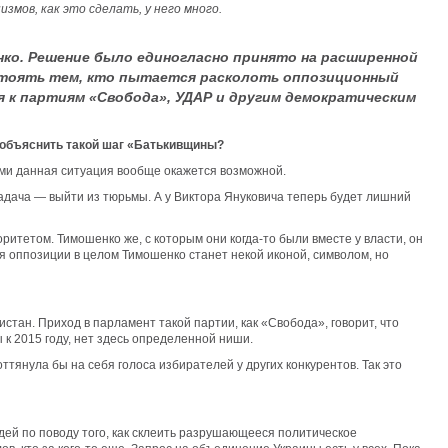
мов, как это сделать, у него много.
ко. Решение было единогласно принято на расширенной
стоять тем, кто пытается расколоть оппозиционный
я к партиям «Свобода», УДАР и другим демократическим
 объяснить такой шаг «Батькивщины?
ыми данная ситуация вообще окажется возможной.
адача — выйти из тюрьмы. А у Виктора Януковича теперь будет лишний
итетом. Тимошенко же, с которым они когда-то были вместе у власти, он
ля оппозиции в целом Тимошенко станет некой иконой, символом, но
тан. Приход в парламент такой партии, как «Свобода», говорит, что
к 2015 году, нет здесь определенной ниши.
тянула бы на себя голоса избирателей у других конкурентов. Так это
ей по поводу того, как склеить разрушающееся политическое