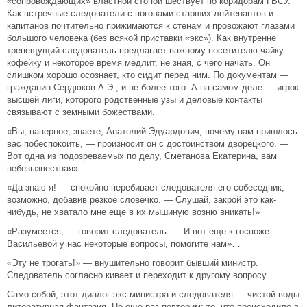
«сопровождающих» властной стопой шествует по коридорам ГВСУ.
Как встречные следователи с погонами старших лейтенантов и
капитанов почтительно прижимаются к стенам и провожают глазами
большого человека (без всякой приставки «экс»). Как внутренне
трепещущий следователь предлагает важному посетителю чайку-
кофейку и некоторое время медлит, не зная, с чего начать. Он
слишком хорошо осознает, кто сидит перед ним. По документам —
гражданин Сердюков А.Э., и не более того. А на самом деле — игрок
высшей лиги, которого родственные узы и деловые контакты
связывают с земными божествами.
«Вы, наверное, знаете, Анатолий Эдуардович, почему нам пришлось
вас побеспокоить, — произносит он с достоинством дворецкого. —
Вот одна из подозреваемых по делу, Сметанова Екатерина, вам
небезызвестная»…
«Да знаю я! — спокойно перебивает следователя его собеседник,
возможно, добавив резкое словечко. — Слушай, закрой это как-
нибудь, не хватало мне еще в их мышиную возню вникать!»
«Разумеется, — говорит следователь. — И вот еще к госпоже
Васильевой у нас некоторые вопросы, помогите нам»…
«Эту не трогать!» — внушительно говорит бывший министр.
Следователь согласно кивает и переходит к другому вопросу…
Само собой, этот диалог экс-министра и следователя — чистой воды
литературная фантазия. Но еще раз повторим: то, что происходило в