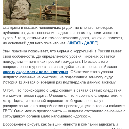
скандалы в высших чиновничьих рядах, по мнению некоторых
публицистов, дают основания надеяться на смену политического
курса. Что ж, оптимизм в гомеопатических дозах, конечно, полезен,
но оснований для него пока что нет. (
ЧИТАТЬ ДАЛЕЕ
)
Увы, практика показывает, что борьба с коррупцией в России имеет
свои особенности. До определенного уровня чиновник остается
подсудным — почти как простой гражданин. Но выше этого
«определенного уровня» начинает действовать неписаный закон
«неотчуждаемости номенклатуры»
. Обитатели этого уровня —
неприкосновенные небожители, не подлежащие земному суду.
История 11 января очередной раз подтвердила данную аксиому.
О том, что происходило с Сердюковым в святая святых следствия,
мы можем только гадать. Очевидно, что и военные следователи, и
мэтр Падва, и ключевой персонаж этой драмы не станут
распространяться о подробностях происходящего в тесном кабинете
ГВСУ. Одно можно предположить — общение отставного сановника с
сотрудником органов мало напоминало «допрос».
Воображение рисует, как бывший министр в компании адвоката и