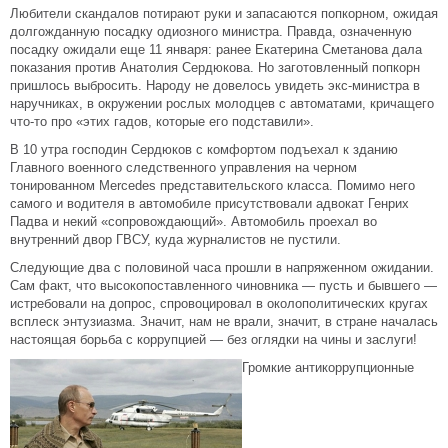
Любители скандалов потирают руки и запасаются попкорном, ожидая
долгожданную посадку одиозного министра. Правда, означенную
посадку ожидали еще 11 января: ранее Екатерина Сметанова дала
показания против Анатолия Сердюкова. Но заготовленный попкорн
пришлось выбросить. Народу не довелось увидеть экс-министра в
наручниках, в окружении рослых молодцев с автоматами, кричащего
что-то про «этих гадов, которые его подставили».
В 10 утра господин Сердюков с комфортом подъехал к зданию
Главного военного следственного управления на черном
тонированном Mercedes представительского класса. Помимо него
самого и водителя в автомобиле присутствовали адвокат Генрих
Падва и некий «сопровождающий». Автомобиль проехал во
внутренний двор ГВСУ, куда журналистов не пустили.
Следующие два с половиной часа прошли в напряженном ожидании.
Сам факт, что высокопоставленного чиновника — пусть и бывшего —
истребовали на допрос, спровоцировал в околополитических кругах
всплеск энтузиазма. Значит, нам не врали, значит, в стране началась
настоящая борьба с коррупцией — без оглядки на чины и заслуги!
Громкие антикоррупционные