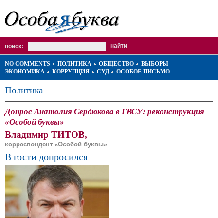
поиск:
NO COMMENTS
ПОЛИТИКА
ОБЩЕСТВО
ВЫБОРЫ
ЭКОНОМИКА
КОРРУПЦИЯ
СУД
ОСОБОЕ ПИСЬМО
Политика
Допрос Анатолия Сердюкова в ГВСУ: реконструкция
«Особой буквы»
Владимир ТИТОВ,
корреспондент «Особой буквы»
В гости допросился