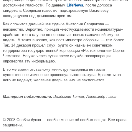
достоянием гласности. По данным
LifeNews
, после допроса
свидетель Сердюков навестил подозреваемую Васильеву,
находящуюся под домашним арестом.
Как сложится дальнейшая судьба Анатолия Сердюкова —
неизвестно. Вероятно, принцип «неотчуждаемости номенклатуры»
сработает в его случае не полностью: новых назначений ему не
видать. А таких высоких, как пост министра обороны, — тем более.
Так, 14 декабря прошел слух, будто он назначен советником
гендиректора государственной корпорации «Ростехнологии» Сергея
Чемезова. Но уже через сутки пресс-служба госкорпорации
опровергла эту информацию.
В то же время отставному министру наверняка не грозит
существенное изменение процессуального статуса. Браслеты на
него не наденут, железная дверь за ним не захлопнется.
Материал подготовили:
Владимир Титов, Александр Газов
© 2008 Особая буква — особое мнение об особых вещах. Все права
защищены.