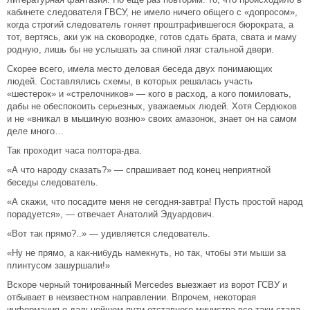
кабинете следователя ГВСУ, не имело ничего общего с «допросом»,
когда строгий следователь гоняет проштрафившегося бюрократа, а
тот, вертясь, аки уж на сковородке, готов сдать брата, свата и маму
родную, лишь бы не услышать за спиной лязг стальной двери.
Скорее всего, имела место деловая беседа двух понимающих
людей. Составлялись схемы, в которых решалась участь
«шестерок» и «стрелочников» — кого в расход, а кого помиловать,
дабы не обеспокоить серьезных, уважаемых людей. Хотя Сердюков
и не «вникал в мышиную возню» своих амазонок, знает он на самом
деле много…
Так проходит часа полтора-два.
«А что народу сказать?» — спрашивает под конец неприятной
беседы следователь.
«А скажи, что посадите меня не сегодня-завтра! Пусть простой народ
порадуется», — отвечает Анатолий Эдуардович.
«Вот так прямо?..» — удивляется следователь.
«Ну не прямо, а как-нибудь намекнуть, но так, чтобы эти мыши за
плинтусом зашуршали!»
Вскоре черный тонированный Mercedes выезжает из ворот ГСВУ и
отбывает в неизвестном направлении. Впрочем, некоторая
информация о дальнейшем пути отставного министра все-таки стала