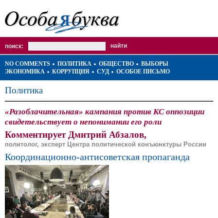
поиск:
NO COMMENTS
ПОЛИТИКА
ОБЩЕСТВО
ВЫБОРЫ
ЭКОНОМИКА
КОРРУПЦИЯ
СУД
ОСОБОЕ ПИСЬМО
Политика
«Разоблачительная» кампания против КС оппозиции
свидетельствует о непонимании его роли
Комментирует Дмитрий Абзалов,
политолог, эксперт Центра политической конъюнктуры России
Координационно-антисоветская пропаганда