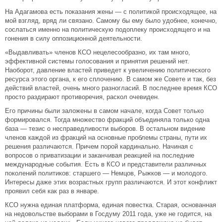
На Адагамова есть показания жены — с политикой происходящее, на
мой взгляд, вряд ли связано. Самому бы ему было удобнее, конечно,
сослаться именно на политическую подоплеку происходящего и на
гонения в силу оппозиционной деятельности.
«Выдавливать» членов КСО нецелесообразно, их там много,
эффективной системы голосования и принятия решений нет.
Наоборот, давление властей приведет к увеличению политического
ресурса этого органа, к его сплочению. В самом же Совете и так, без
действий властей, очень много разногласий. В последнее время КСО
просто раздирают противоречия, раскол очевиден.
Его причины были заложены в самом начале, когда Совет только
формировался. Тогда множество фракций объединяла только одна
база — тезис о несправедливости выборов. В остальном видение
членов каждой из фракций на основные проблемы страны, пути их
решения различаются. Причем порой кардинально. Начиная с
вопросов о приватизации и заканчивая реакцией на последние
международные события. Есть в КСО и представители различных
поколений политиков: старшего — Немцов, Рыжков — и молодого.
Интересы даже этих возрастных групп различаются. И этот конфликт
проявил себя как раз в январе.
КСО нужна единая платформа, единая повестка. Старая, основанная
на недовольстве выборами в Госдуму 2011 года, уже не годится, на