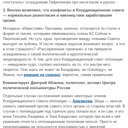
«постучать» сотрудникам Габрелянова про несогласие и раскол.
3. Вполне возможно, что конфликты в Координационном совете
— нормальные разногласия в наконец-таки заработавшем
органе.
Интервью «Известиям» Палчаева, конечно, отличается по стилю и
форме от писем, которыми обменивались члены КС Собчак и
Пионтковский. Но суть одна: противоречия между членами Совета
выходят на публику. И после первых вздохов возникает вопрос: а что
в этом страшного? «Рассерженные горожане» и так прекрасно
осведомлены о своей политической и идеологической
неоднородности. А тем, для кого Координационный совет оппозиции
— неведомое чудо, глубоко наплевать на то, что внутри него
творится. Они знать не знают ни Бондарика, ни «Свободу», ни
Яшина, чья
реакция на скандал
, вероятно, самая правильная.
Комментирует Дмитрий Абзалов, политолог, эксперт Центра
политической конъюнктуры России
Отдельные случаи «усложнения жизни» некоторых членов
Координационного совета оппозиции —
Адагамова
, Шаца — нельзя
назвать кампанией против самого этого органа со стороны властей. В
случае с телеведущим под горячую руку попали все: и он сам, и его
жена Татьяна Лазарева, и Тина Канделаки, которую при всем к ней
уважении отнести к оппозиционным политикам нельзя. Просто их
телепрограммы не пользуются популярностью у зрителей.