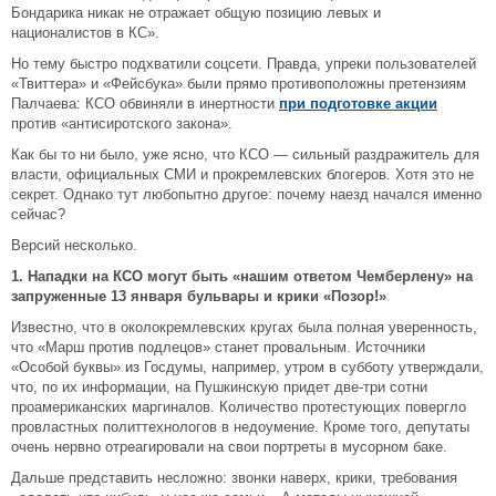
Бондарика никак не отражает общую позицию левых и
националистов в КС».
Но тему быстро подхватили соцсети. Правда, упреки пользователей
«Твиттера» и «Фейсбука» были прямо противоположны претензиям
Палчаева: КСО обвиняли в инертности
при подготовке акции
против «антисиротского закона».
Как бы то ни было, уже ясно, что КСО — сильный раздражитель для
власти, официальных СМИ и прокремлевских блогеров. Хотя это не
секрет. Однако тут любопытно другое: почему наезд начался именно
сейчас?
Версий несколько.
1. Нападки на КСО могут быть «нашим ответом Чемберлену» на
запруженные 13 января бульвары и крики «Позор!»
Известно, что в околокремлевских кругах была полная уверенность,
что «Марш против подлецов» станет провальным. Источники
«Особой буквы» из Госдумы, например, утром в субботу утверждали,
что, по их информации, на Пушкинскую придет две-три сотни
проамериканских маргиналов. Количество протестующих повергло
провластных политтехнологов в недоумение. Кроме того, депутаты
очень нервно отреагировали на свои портреты в мусорном баке.
Дальше представить несложно: звонки наверх, крики, требования