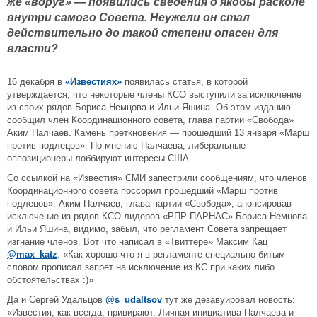
же «вдруг» — появились сведения о якобы расколе
внутри самого Совета. Неужели он стал
действительно до такой степени опасен для
власти?
16 декабря в
«Известиях»
появилась статья, в которой
утверждается, что некоторые члены КСО выступили за исключение
из своих рядов Бориса Немцова и Ильи Яшина. Об этом изданию
сообщил член Координационного совета, глава партии «Свобода»
Аким Палчаев. Камень преткновения — прошедший 13 января «Марш
против подлецов». По мнению Палчаева, либеральные
оппозиционеры лоббируют интересы США.
Со ссылкой на «Известия» СМИ запестрили сообщениям, что членов
Координационного совета поссорил прошедший «Марш против
подлецов». Аким Палчаев, глава партии «Свобода», анонсировав
исключение из рядов КСО лидеров «РПР-ПАРНАС» Бориса Немцова
и Ильи Яшина, видимо, забыл, что регламент Совета запрещает
изгнание членов. Вот что написал в «Твиттере» Максим Кац
@max_katz
: «Как хорошо что я в регламенте специально битым
словом прописал запрет на исключение из КС при каких либо
обстоятельствах :)»
@s_udaltsov
тут же дезавуировал новость:
«Известия, как всегда, привирают. Личная инициатива Палчаева и