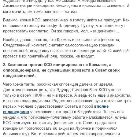
«сделать что-нибудь, у нас же семьи». А методы нынешней
Администрации президента безыскусны и привычны — «мочить». А
кого мочить, им тоже понятно — «этих».
Видимо, кроме КСО, аппаратчикам в голову никто не приходит. Как
не пришло в голову их шефу Владимиру Путину, что люди могут
протестовать бесплатно. Он же говорил, мол, «за денежку»…
Вообще, давно понятно, что Кремль и его силовики (вероятно,
Следственный комитет) считают самоорганизацию граждан
невозможной, везде ищут заказчиков и предводителей. Стихийный
протест в их понятийный ряд, похоже, не входит.
2. Кампания против КСО инициирована не Кремлем, а
оппозиционерами, не сумевшими провести в Совет своих
представителей.
Чего греха таить, российская оппозиция далека от идеала.
Достаточно посмотреть, как Эдуард Лимонов бьет КСО уже не
только в своем «ЖЖ», но и в прессе. А ведь есть еще и анархисты,
и разного рода радикалы. Радостно потиравшие руки в течение трех
первых месяцев существования Совета и порой
вполне
справедливо
упрекавшие этот орган в бездействии. Теперь они
увидели, что потихоньку-полегоньку работа налаживается, члены
КСО реагируют на критику (вспомним, как Совет предложил
гражданам проголосовать об акции на Лубянке и подчинился
большинству). Вот и решили ребята немножко поразвлечься и