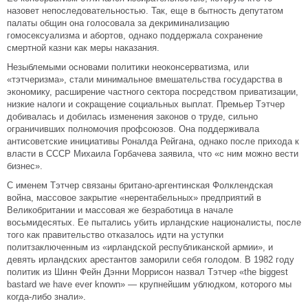
назовет непоследовательностью. Так, еще в бытность депутатом
палаты общин она голосовала за декриминализацию
гомосексуализма и абортов, однако поддержала сохранение
смертной казни как меры наказания.
Незыблемыми основами политики неоконсерватизма, или
«тэтчеризма», стали минимальное вмешательства государства в
экономику, расширение частного сектора посредством приватизации,
низкие налоги и сокращение социальных выплат. Премьер Тэтчер
добивалась и добилась изменения законов о труде, сильно
ограничивших полномочия профсоюзов. Она поддерживала
антисоветские инициативы Роналда Рейгана, однако после прихода к
власти в СССР Михаила Горбачева заявила, что «с ним можно вести
бизнес».
С именем Тэтчер связаны британо-аргентинская Фолклендская
война, массовое закрытие «нерентабельных» предприятий в
Великобритании и массовая же безработица в начале
восьмидесятых. Ее пытались убить ирландские националисты, после
того как правительство отказалось идти на уступки
политзаключенным из «ирландской республиканской армии», и
девять ирландских арестантов заморили себя голодом. В 1982 году
политик из Шинн Фейн Дэнни Моррисон назвал Тэтчер «the biggest
bastard we have ever known» — крупнейшим ублюдком, которого мы
когда-либо знали».