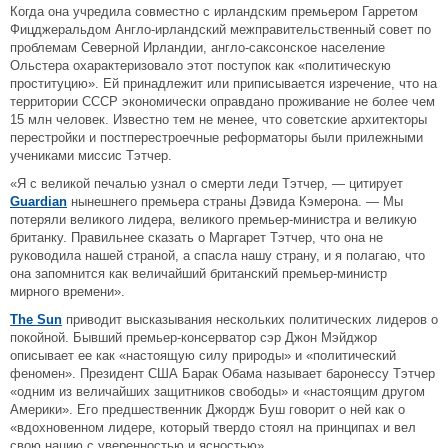
Когда она учредила совместно с ирландским премьером Гарретом
Фицджеральдом Англо-ирландский межправительственный совет по
проблемам Северной Ирландии, англо-саксонское население
Ольстера охарактеризовало этот поступок как «политическую
проституцию». Ей принадлежит или приписывается изречение, что на
территории СССР экономически оправдано проживание не более чем
15 млн человек. Известно тем не менее, что советские архитекторы
перестройки и постперестроечные реформаторы были прилежными
учениками миссис Тэтчер.
«Я с великой печалью узнал о смерти леди Тэтчер, — цитирует
Guardian
нынешнего премьера страны Дэвида Кэмерона. — Мы
потеряли великого лидера, великого премьер-министра и великую
британку. Правильнее сказать о Маргарет Тэтчер, что она не
руководила нашей страной, а спасла нашу страну, и я полагаю, что
она запомнится как величайший британский премьер-министр
мирного времени».
The Sun
приводит высказывания нескольких политических лидеров о
покойной. Бывший премьер-консерватор сэр Джон Мэйджор
описывает ее как «настоящую силу природы» и «политический
феномен». Президент США Барак Обама называет баронессу Тэтчер
«одним из величайших защитников свободы» и «настоящим другом
Америки». Его предшественник Джордж Буш говорит о ней как о
«вдохновенном лидере, который твердо стоял на принципах и вел
свою нацию с уверенностью и ясностью».