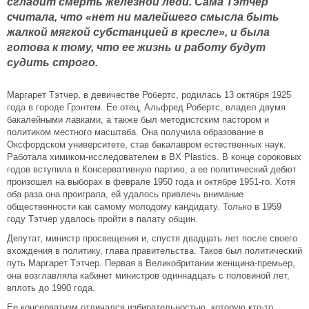
сгладит смерть железной леди. Сама Тэтчер
считала, что «нет ни малейшего смысла быть
жалкой мягкой субстанцией в кресле», и была
готова к тому, что ее жизнь и работу будут
судить строго.
Маргарет Тэтчер, в девичестве Робертс, родилась 13 октября 1925
года в городе Грэнтем. Ее отец, Альфред Робертс, владел двумя
бакалейными лавками, а также был методистским пастором и
политиком местного масштаба. Она получила образование в
Оксфордском университете, став бакалавром естественных наук.
Работала химиком-исследователем в BX Plastics. В конце сороковых
годов вступила в Консервативную партию, а ее политический дебют
произошел на выборах в феврале 1950 года и октябре 1951-го. Хотя
оба раза она проиграла, ей удалось привлечь внимание
общественности как самому молодому кандидату. Только в 1959
году Тэтчер удалось пройти в палату общин.
Депутат, министр просвещения и, спустя двадцать лет после своего
вхождения в политику, глава правительства. Таков был политический
путь Маргарет Тэтчер. Первая в Великобритании женщина-премьер,
она возглавляла кабинет министров одиннадцать с половиной лет,
вплоть до 1990 года.
Ее консерватизм отличался избирательностью, которую кто-то