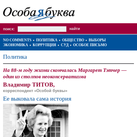
поиск:
NO COMMENTS
ПОЛИТИКА
ОБЩЕСТВО
ВЫБОРЫ
ЭКОНОМИКА
КОРРУПЦИЯ
СУД
ОСОБОЕ ПИСЬМО
Политика
На 88-м году жизни скончалась Маргарет Тэтчер —
один из столпов неоконсерватизма
Владимир ТИТОВ,
корреспондент «Особой буквы»
Ее выковала сама история