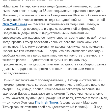
«Маргарет Тэтчер, железная леди британской политики, которая
вытащила свою страну из 35 лет социализма, привела к победе в
Фолклендской войне и помогла Соединенным Штатам и Советскому
Союзу пройти через тяжелые годы холодной войны, — пишет о ней
New York Times
— Жесткая экономическая медицина, которую
госпожа Тэтчер проводила в стране, пораженной инфляцией,
бюджетным дефицитом и индустриальными волнениями,
спровоцировали падение ее популярности, достигшие низшей точки,
когда против Тэтчер восстали члены ее собственного кабинета
министров. Но к тому времени, когда она покинула пост, принципы,
известные как «тэтчеризм», — вера, что экономическая свобода и
свобода личности взаимозависимы, что личная ответственность и
тяжелая работа — единственные пути к национальному
процветанию, и что демократические государства свободного рынка
должны твердо стоять против агрессии, — завоевали много
последователей».
Помимо восторженных последователей, у Тэтчер и «тэтчеризма»
немало противников, которые не примирились с ней даже после ее
смерти. Так, Дэвид Хоппер, генеральный секретарь Ассоциации
шахтеров Дарэма, называет день смерти Тэтчер «великим днем».
«Это, кажется, лучший день рождения из всех, которые у меня были,
— цитирует Хоппера
The Irish Times
(в день смерти Маргарет
Тэтчер горняк отметил свой семидесятилетний юбилей). — Я рад,