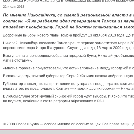
Мэр Томска Николай Николайчук в понедельник объявил о своем досрочно
22 июля 2013
По мнению Николайчука, со сменой региональной власти в 
согласен. «Я не разделяю идеи превращения Томска из на
приведет к конфликту. Город не должен становиться зало
Досрочные выборы нового главы Томска пройдут 13 октября 2013 года. До 
Николай Николайчук возглавил Томск в ранге первого заместителя мэра в 
первого вице-мэра Игоря Шатурного. Спустя два года, 18 марта 2009 года, о
Выступая на внеочередном собрании городской Думы, Николайчук объясни
уйти в отставку».
«Многие горожане почувствовали, что есть напряжение между городской и
В свою очередь, томский губернатор Сергей Жвачкин назвал добровольную 
Губернатор заявил, что на протяжении полутора лет неоднократно критико
власть этого не предполагает. Критику — и мою, и других горожан — Никол
В любом случае этот крупный сибирский город ждут выборы. И ясно, что тих
на подъем, особенно в свете реформы образования и РАН.
© 2008 Особая буква — особое мнение об особых вещах. Все права защищ