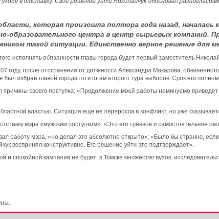
м уходе в отставку. Свое решение уйти Николайчук обосновал разногласи
области, которая произошла полтора года назад, началась к
учно-образовательного центра в центр сырьевых компаний. 
жником такой ситуации. Единственно верное решение для м
этого исполнять обязанности главы города будет первый заместитель Никола
2007 году, после отстранения от должности Александра Макарова, обвиненно
н был избран главой города по итогам второго тура выборов. Срок его полномо
л причины своего поступка: «Продолжение моей работы неминуемо приведет 
 областной властью. Ситуация еще не переросла в конфликт, но уже сказыва
отставку мэра «мужским поступком». «Это его трезвое и самостоятельное ре
вал работу мэра, «но делал это абсолютно открыто»: «Было бы странно, есл
айчук воспринял конструктивно. Его решение уйти это подтверждает».
ой и спокойной кампания не будет: в Томске множество вузов, исследовательс
ены.