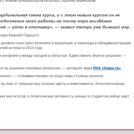
ями с новым губернатором региона Сергеем Жвачкиным.
ардинальная смена курса, и с этим новым курсом он не
Продолжение моей работы на посту мэра неизбежно
еня — уйти в отставку», — заявил теперь уже бывший мэр.
йчука Евгений Паршуто.
го должностных преступлениях и коррупции, и перехода в обладминистрацию
чий истекал в 2014 году.
к конфликту между городом и областью. Единственно верное решение —
ется на решении ключевых вопросов»,— цитируют мэра
РИА «Новости»
.
шение», — откомментировал он уход главы столицы региона.
и бы мэр от губернатора получал цветы и комплименты. Исполнительная
ких институтов, а политическая активность ученых и студентов сейчас идет