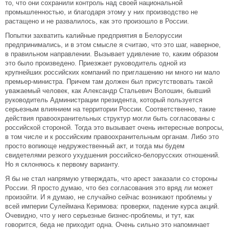
то, что они сохранили контроль над своей национальной
промышленностью, и благодаря этому у них производство не
растащено и не развалилось, как это произошло в России.
Попытки захватить калийные предприятия в Белоруссии
предпринимались, и в этом смысле я считаю, что это шаг, наверное,
в правильном направлении. Вызывает удивление то, каким образом
это было произведено. Приезжает руководитель одной из
крупнейших российских компаний по приглашению ни много ни мало
премьер-министра. Причем там должен был присутствовать такой
уважаемый человек, как Александр Стальевич Волошин, бывший
руководитель Администрации президента, который пользуется
серьезным влиянием на территории России. Соответственно, такие
действия правоохранительных структур могли быть согласованы с
российской стороной. Тогда это вызывает очень интересные вопросы,
в том числе и к российским правоохранительным органам. Либо это
просто вопиюще недружественный акт, и тогда мы будем
свидетелями резкого ухудшения российско-белорусских отношений.
Но я склоняюсь к первому варианту.
Я бы не стал напрямую утверждать, что арест заказали со стороны
России. Я просто думаю, что без согласования это вряд ли может
произойти. И я думаю, не случайно сейчас возникают проблемы у
всей империи Сулеймана Керимова: проверки, падение курса акций.
Очевидно, что у него серьезные бизнес-проблемы, и тут, как
говорится, беда не приходит одна. Очень сильно это напоминает