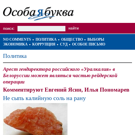
поиск:
NO COMMENTS
ПОЛИТИКА
ОБЩЕСТВО
ВЫБОРЫ
ЭКОНОМИКА
КОРРУПЦИЯ
СУД
ОСОБОЕ ПИСЬМО
Политика
Арест гендиректора российского «Уралкалия» в
Белоруссии может являться частью рейдерской
операции
Комментируют Евгений Ясин, Илья Пономарев
Не сыпь калийную соль на рану