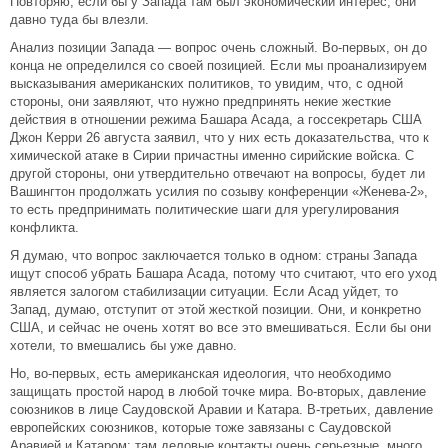
Повторяю, если бы у Запада там был экономический интерес, они
давно туда бы влезли.
Анализ позиции Запада — вопрос очень сложный. Во-первых, он до
конца не определился со своей позицией. Если мы проанализируем
высказывания американских политиков, то увидим, что, с одной
стороны, они заявляют, что нужно предпринять некие жесткие
действия в отношении режима Башара Асада, а госсекретарь США
Джон Керри 26 августа заявил, что у них есть доказательства, что к
химической атаке в Сирии причастны именно сирийские войска. С
другой стороны, они утвердительно отвечают на вопросы, будет ли
Вашингтон продолжать усилия по созыву конференции «Женева-2»,
то есть предпринимать политические шаги для урегулирования
конфликта.
Я думаю, что вопрос заключается только в одном: страны Запада
ищут способ убрать Башара Асада, потому что считают, что его уход
является залогом стабилизации ситуации. Если Асад уйдет, то
Запад, думаю, отступит от этой жесткой позиции. Они, и конкретно
США, и сейчас не очень хотят во все это вмешиваться. Если бы они
хотели, то вмешались бы уже давно.
Но, во-первых, есть американская идеология, что необходимо
защищать простой народ в любой точке мира. Во-вторых, давление
союзников в лице Саудовской Аравии и Катара. В-третьих, давление
европейских союзников, которые тоже завязаны с Саудовской
Аравией и Катаром: там деловые контакты очень серьезные, много