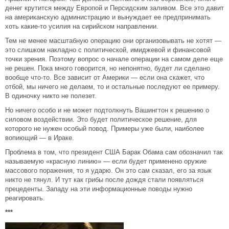
денег крутится между Европой и Персидским заливом. Все это давит
на американскую администрацию и вынуждает ее предпринимать
хоть какие-то усилия на сирийском направлении.
Тем не менее масштабную операцию они организовывать не хотят —
это слишком накладно с политической, имиджевой и финансовой
точки зрения. Поэтому вопрос о начале операции на самом деле еще
не решен. Пока много говорится, но непонятно, будет ли сделано
вообще что-то. Все зависит от Америки — если она скажет, что
отбой, мы ничего не делаем, то и остальные последуют ее примеру.
В одиночку никто не полезет.
Но ничего особо и не может подтолкнуть Вашингтон к решению о
силовом воздействии. Это будет политическое решение, для
которого не нужен особый повод. Примеры уже были, наиболее
вопиющий — в Ираке.
Проблема в том, что президент США Барак Обама сам обозначил так
называемую «красную линию» — если будет применено оружие
массового поражения, то я ударю. Он это сам сказал, его за язык
никто не тянул. И тут как грибы после дождя стали появляться
прецеденты. Западу на эти информационные поводы нужно
реагировать.
***