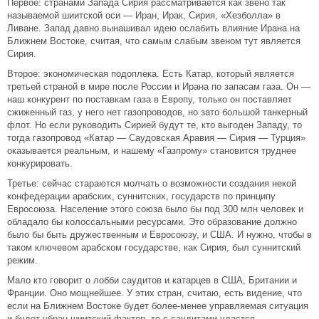
Первое: странами Запада Сирия рассматривается как звено так
называемой шиитской оси — Иран, Ирак, Сирия, «Хезболла» в
Ливане. Запад давно вынашивал идею ослабить влияние Ирана на
Ближнем Востоке, считая, что самым слабым звеном тут является
Сирия.
Второе: экономическая подоплека. Есть Катар, который является
третьей страной в мире после России и Ирана по запасам газа. Он —
наш конкурент по поставкам газа в Европу, только он поставляет
сжиженный газ, у него нет газопроводов, но зато большой танкерный
флот. Но если руководить Сирией будут те, кто выгоден Западу, то
тогда газопровод «Катар — Саудовская Аравия — Сирия — Турция»
оказывается реальным, и нашему «Газпрому» становится труднее
конкурировать.
Третье: сейчас стараются молчать о возможности создания некой
конфедерации арабских, суннитских, государств по принципу
Евросоюза. Население этого союза было бы под 300 млн человек и
обладало бы колоссальными ресурсами. Это образование должно
было бы быть дружественным и Евросоюзу, и США. И нужно, чтобы в
таком ключевом арабском государстве, как Сирия, был суннитский
режим.
Мало кто говорит о лобби саудитов и катарцев в США, Британии и
Франции. Оно мощнейшее. У этих стран, считаю, есть видение, что
если на Ближнем Востоке будет более-менее управляемая ситуация
и будет убран шиитский фактор, то с саудитами удастся