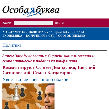
поиск:
NO COMMENTS
ПОЛИТИКА
ОБЩЕСТВО
ВЫБОРЫ
ЭКОНОМИКА
КОРРУПЦИЯ
СУД
ОСОБОЕ ПИСЬМО
Политика
Зачем Западу воевать с Сирией: экономическая и
геополитическая подоплека конфликта
Комментируют Сергей Демиденко, Евгений
Сатановский, Семен Багдасаров
Хвост виляет неверной собакой