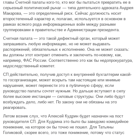
главы Счетной палаты кого-то, кто мог бы пытаться превратить ее в
серьезный политический рычаг — типа деятельного адвоката Андрея
Макарова, — это определенный риск. Сейчас должность носит
второстепенный характер и, полагаю, используется в основном в
рамках всякого рода информационных войн между разными
группировками в правительстве и Администрации президента.
Счетная палата — это такой дефектный орган, который может
запрашивать любую информацию, но не может выдавать
распоряжений, обязательных к исполнению. Она не может сказать:
вы должны этот контракт отменить и заключить по-новому, как,
например, ФАС России. Соответственно это как бы недопрокуратура,
недоследственный комитет.
СП действительно, получив доступ к внутренней бухгалтерии какой-
то госорганизации, может вскрыть там настоящие или мнимые
нарушения, может перенести это в публичную сферу, если
руководство палаты сочтет нужным. Но дальше вступают в силу
более высокие инстанции — силовые структуры. Они либо будут
возбуждать дело, либо нет. По закону они не обязаны на это
реагировать.
Летом возник слух, что Алексей Кудрин будет назначен на пост
руководителя СП. Для Кудрина это было бы заведомо комедийное
понижение, на которое он бы точно не пошел. Для Татьяны
Голиковой, скорее всего, это тоже понижение, потому что статус