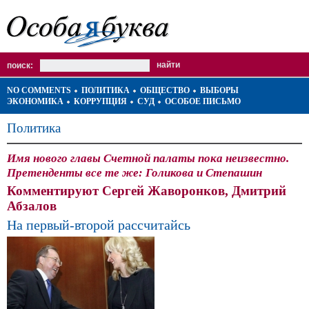
поиск:
NO COMMENTS
ПОЛИТИКА
ОБЩЕСТВО
ВЫБОРЫ
ЭКОНОМИКА
КОРРУПЦИЯ
СУД
ОСОБОЕ ПИСЬМО
Политика
Имя нового главы Счетной палаты пока неизвестно.
Претенденты все те же: Голикова и Степашин
Комментируют Сергей Жаворонков, Дмитрий
Абзалов
На первый-второй рассчитайсь