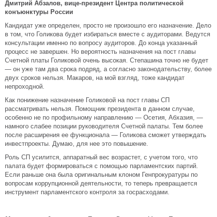
Дмитрий Абзалов, вице-президент Центра политической
конъюнктуры России
Кандидат уже определен, просто не произошло его назначение. Дело
в том, что Голикова будет избираться вместе с аудиторами. Ведутся
консультации именно по вопросу аудиторов. До конца указанный
процесс не завершен. Но вероятность назначения на пост главы
Счетной платы Голиковой очень высокая. Степашина точно не будет
— он уже там два срока подряд, а согласно законодательству, более
двух сроков нельзя. Макаров, на мой взгляд, тоже кандидат
непроходной.
Как понижение назначение Голиковой на пост главы СП
рассматривать нельзя. Помощник президента в данном случае,
особенно не по профильному направлению — Осетия, Абхазия, —
намного слабее позиции руководителя Счетной палаты. Тем более
после расширения ее функционала — Голикова сможет утверждать
инвестпроекты. Думаю, для нее это повышение.
Роль СП усилится, аппаратный вес возрастет, с учетом того, что
палата будет формироваться с помощью парламентских партий.
Если раньше она была оригинальным клоном Генпрокуратуры по
вопросам коррупционной деятельности, то теперь превращается
инструмент парламентского контроля за госрасходами.