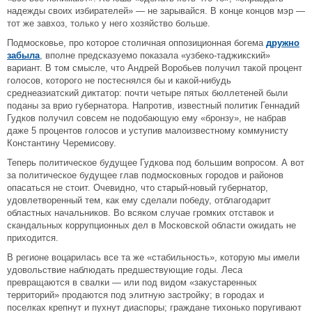
надежды своих избирателей» — не зарывайся. В конце концов мэр —
тот же завхоз, только у него хозяйство больше.
Подмосковье, про которое столичная оппозиционная богема
дружно
забыла
, вполне предсказуемо показала «узбеко-таджикский»
вариант. В том смысле, что Андрей Воробьев получил такой процент
голосов, которого не постеснялся бы и какой-нибудь
среднеазиатский диктатор: почти четыре пятых бюллетеней были
поданы за врио губернатора. Напротив, известный политик Геннадий
Гудков получил совсем не подобающую ему «бронзу», не набрав
даже 5 процентов голосов и уступив малоизвестному коммунисту
Константину Черемисову.
Теперь политическое будущее Гудкова под большим вопросом. А вот
за политическое будущее глав подмосковных городов и районов
опасаться не стоит. Очевидно, что старый-новый губернатор,
удовлетворенный тем, как ему сделали победу, отблагодарит
областных начальников. Во всяком случае громких отставок и
скандальных коррупционных дел в Московской области ожидать не
приходится.
В регионе воцарилась все та же «стабильность», которую мы имели
удовольствие наблюдать предшествующие годы. Леса
превращаются в свалки — или под видом «закустаренных
территорий» продаются под элитную застройку; в городах и
поселках крепнут и пухнут диаспоры; граждане тихонько поругивают