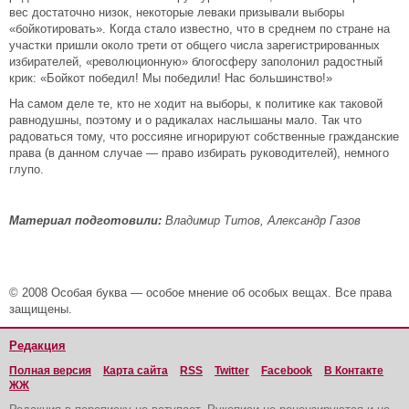
вес достаточно низок, некоторые леваки призывали выборы
«бойкотировать». Когда стало известно, что в среднем по стране на
участки пришли около трети от общего числа зарегистрированных
избирателей, «революционную» блогосферу заполонил радостный
крик: «Бойкот победил! Мы победили! Нас большинство!»
На самом деле те, кто не ходит на выборы, к политике как таковой
равнодушны, поэтому и о радикалах наслышаны мало. Так что
радоваться тому, что россияне игнорируют собственные гражданские
права (в данном случае — право избирать руководителей), немного
глупо.
Материал подготовили:
Владимир Титов, Александр Газов
© 2008 Особая буква — особое мнение об особых вещах. Все права
защищены.
Редакция
Полная версия
Карта сайта
RSS
Twitter
Facebook
В Контакте
ЖЖ