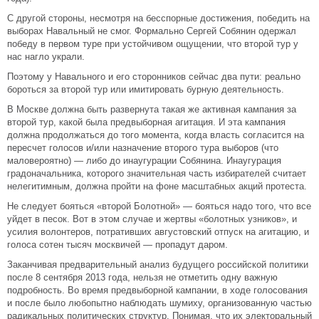
С другой стороны, несмотря на бесспорные достижения, победить на
выборах Навальный не смог. Формально Сергей Собянин одержал
победу в первом туре при устойчивом ощущении, что второй тур у
нас нагло украли.
Поэтому у Навального и его сторонников сейчас два пути: реально
бороться за второй тур или имитировать бурную деятельность.
В Москве должна быть развернута такая же активная кампания за
второй тур, какой была предвыборная агитация. И эта кампания
должна продолжаться до того момента, когда власть согласится на
пересчет голосов и/или назначение второго тура выборов (что
маловероятно) — либо до инаугурации Собянина. Инаугурация
градоначальника, которого значительная часть избирателей считает
нелегитимным, должна пройти на фоне масштабных акций протеста.
Не следует бояться «второй Болотной» — бояться надо того, что все
уйдет в песок. Вот в этом случае и жертвы «болотных узников», и
усилия волонтеров, потративших августовский отпуск на агитацию, и
голоса сотен тысяч москвичей — пропадут даром.
Заканчивая предварительный анализ будущего российской политики
после 8 сентября 2013 года, нельзя не отметить одну важную
подробность. Во время предвыборной кампании, в ходе голосования
и после было любопытно наблюдать шумиху, организованную частью
радикальных политических структур. Понимая, что их электоральный