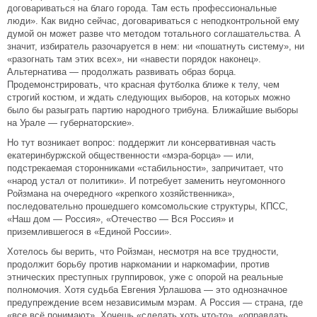
договариваться на благо города. Там есть профессиональные
люди». Как видно сейчас, договариваться с неподконтрольной ему
думой он может разве что методом тотального соглашательства. А
значит, избиратель разочаруется в нем: ни «пошатнуть систему», ни
«разогнать там этих всех», ни «навести порядок наконец».
Альтернатива — продолжать развивать образ борца.
Продемонстрировать, что красная футболка ближе к телу, чем
строгий костюм, и ждать следующих выборов, на которых можно
было бы разыграть партию народного трибуна. Ближайшие выборы
на Урале — губернаторские».
Но тут возникает вопрос: поддержит ли консервативная часть
екатеринбуржской общественности «мэра-борца» — или,
подстрекаемая сторонниками «стабильности», запричитает, что
«народ устал от политики». И потребует заменить неугомонного
Ройзмана на очередного «крепкого хозяйственника»,
последовательно прошедшего комсомольские структуры, КПСС,
«Наш дом — Россия», «Отечество — Вся Россия» и
приземлившегося в «Единой России».
Хотелось бы верить, что Ройзман, несмотря на все трудности,
продолжит борьбу против наркомании и наркомафии, против
этнических преступных группировок, уже с опорой на реальные
полномочия. Хотя судьба Евгения Урлашова — это однозначное
предупреждение всем независимым мэрам. А Россия — страна, где
«все всё понимают». Хочешь «сделать хоть что-то», «оправдать