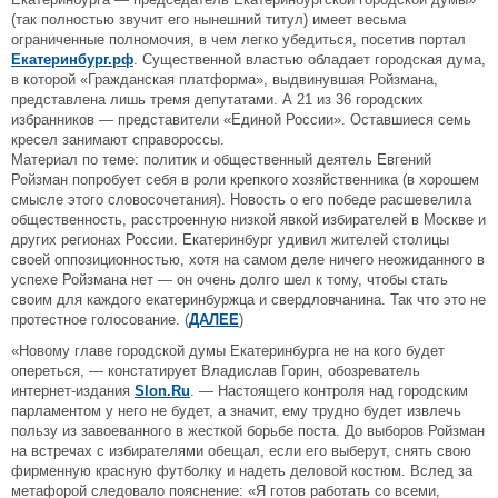
(так полностью звучит его нынешний титул) имеет весьма
ограниченные полномочия, в чем легко убедиться, посетив портал
Екатеринбург.рф
. Существенной властью обладает городская дума,
в которой «Гражданская платформа», выдвинувшая Ройзмана,
представлена лишь тремя депутатами. А 21 из 36 городских
избранников — представители «Единой России». Оставшиеся семь
кресел занимают справороссы.
Материал по теме: политик и общественный деятель Евгений
Ройзман попробует себя в роли крепкого хозяйственника (в хорошем
смысле этого словосочетания). Новость о его победе расшевелила
общественность, расстроенную низкой явкой избирателей в Москве и
других регионах России. Екатеринбург удивил жителей столицы
своей оппозиционностью, хотя на самом деле ничего неожиданного в
успехе Ройзмана нет — он очень долго шел к тому, чтобы стать
своим для каждого екатеринбуржца и свердловчанина. Так что это не
протестное голосование. (
ДАЛЕЕ
)
«Новому главе городской думы Екатеринбурга не на кого будет
опереться, — констатирует Владислав Горин, обозреватель
интернет-издания
Slon.Ru
. — Настоящего контроля над городским
парламентом у него не будет, а значит, ему трудно будет извлечь
пользу из завоеванного в жесткой борьбе поста. До выборов Ройзман
на встречах с избирателями обещал, если его выберут, снять свою
фирменную красную футболку и надеть деловой костюм. Вслед за
метафорой следовало пояснение: «Я готов работать со всеми,