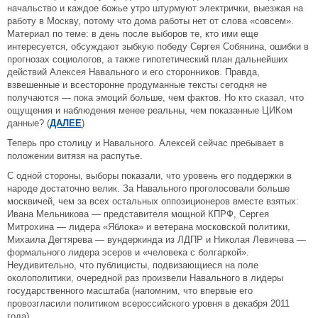
начальство и каждое божье утро штурмуют электрички, выезжая на
работу в Москву, потому что дома работы нет от слова «совсем».
Материал по теме: в день после выборов те, кто ими еще
интересуется, обсуждают зыбкую победу Сергея Собянина, ошибки в
прогнозах социологов, а также гипотетический план дальнейших
действий Алексея Навального и его сторонников. Правда,
взвешенные и всесторонне продуманные тексты сегодня не
получаются — пока эмоций больше, чем фактов. Но кто сказал, что
ощущения и наблюдения менее реальны, чем показанные ЦИКом
данные? (
ДАЛЕЕ
)
Теперь про столицу и Навального. Алексей сейчас пребывает в
положении витязя на распутье.
С одной стороны, выборы показали, что уровень его поддержки в
народе достаточно велик. За Навального проголосовали больше
москвичей, чем за всех остальных оппозиционеров вместе взятых:
Ивана Мельникова — представителя мощной КПРФ, Сергея
Митрохина — лидера «Яблока» и ветерана московской политики,
Михаила Дегтярева — вундеркинда из ЛДПР и Николая Левичева —
формального лидера эсеров и «человека с болгаркой».
Неудивительно, что публицисты, подвизающиеся на поле
околополитики, очередной раз произвели Навального в лидеры
государственного масштаба (напомним, что впервые его
провозгласили политиком всероссийского уровня в декабря 2011
года).