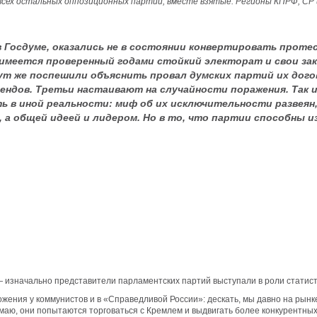
всех остальных оппозиционных партий, вместе взятые. Регионы КПРФ, СР
 Госдуме, оказались не в состоянии конвертировать проте
 имеется проверенный годами стойкий электорат и свои зак
тут же поспешили объяснить провал думских партий их дог
дов. Третьи настаивают на случайности поражения. Так ил
в иной реальности: миф об их исключительности развеян, 
 общей идеей и лидером. Но в то, что партии способны изв
— изначально представители парламентских партий выступали в роли статист
брожения у коммунистов и в «Справедливой России»: дескать, мы давно на рынк
умаю, они попытаются торговаться с Кремлем и выдвигать более конкурентных 