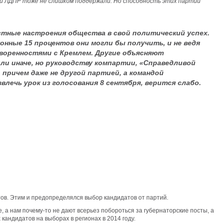
 и ЛДПР тоже не слишком поддержали. Но способность этих партий
стные настроения общества в свой политический успех.
онные 15 процентов они могли бы получить, и не ведя
оворенностями с Кремлем. Другие объясняют
и иначе, но руководству компартии, «Справедливой
причем даже не другой партией, а командой
лечь урок из голосования 8 сентября, верится слабо.
ов. Этим и предопределялся выбор кандидатов от партий.
е, а нам почему-то не дают всерьез побороться за губернаторские посты, а
кандидатов на выборах в регионах в 2014 году.