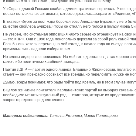
и власть им это позволяет, там делается установка на победу.
У «Справедливой России» слабая административная вертикаль. У нее отдел
местах есть сильные активисты, которые достались эсерам от «Родины», «
В Екатеринбурге за пост мэра боролся эсер Александр Бурков, и у него был
качестве спойлера Буркова, чтобы он отнял у него голоса в пользу Якова С
Не уверен, что системная оппозиция как-то серьезно отреагирует на свои н
— это КПРФ. Они с 1996 года монопольно держали за собой роль самой гла
Если бы они хотели перемен, на мой взгляд, в начале года на съезде парт
примелькались, надоели избирателям.
Но смены лидеров не произошло. На мой взгляд, зюгановцы так хорошо зач
каких-либо политических амбиций, выгодна.
Партия ЛДПР — партия одного лидера. Владимир Жириновский, полагаю, изв
станут — они прекрасно осознают все тренды, но переломить их уже не мог
Думаю, эсеры понимают, что рады пойти под Кремль, но в этом случае могу
В целом же низкие показатели парламентских партий на выборах связаны с 
необходимо менять визуальный ряд — спикеров, которые их представляют. Во
запрос городского среднего класса.
Материал подготовили:
Татьяна Рязанова, Мария Пономарева