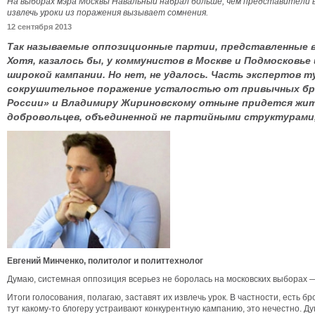
На выборах мэра Москвы Навальный набрал больше, чем представители 
извлечь уроки из поражения вызывает сомнения.
12 сентября 2013
Так называемые оппозиционные партии, представленные в
Хотя, казалось бы, у коммунистов в Москве и Подмосковье
широкой кампании. Но нет, не удалось. Часть экспертов 
сокрушительное поражение усталостью от привычных брен
России» и Владимиру Жириновскому отныне придется жить 
добровольцев, объединенной не партийными структурами, а
Евгений Минченко, политолог и политтехнолог
Думаю, системная оппозиция всерьез не боролась на московских выборах 
Итоги голосования, полагаю, заставят их извлечь урок. В частности, есть 
тут какому-то блогеру устраивают конкурентную кампанию, это нечестно. Д