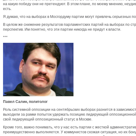
на какую победу они не претендуют. В этом плане, по моему мнению, неудиви
есть.
Я думаю, что на выборах в Мосгордуму партии могут привлечь серьезных пол
В целом же снижение результатов парламентских партий на выборах по стран
перспектив. Им понятно, что эти партии никогда не придут к власти.
***
Павел Салин, политолог
Роль системной оппозиции на сентябрьских выборах разнится в зависимости
выходили за рамки попыток удержать позицию лидирующей оппозиционной си
свой лидирующий оппозиционный статус в Москве.
Кроме того, важно понимать, что у нас есть партии с жесткой административ
преимущественно выполняется. У коммунистов схожая ситуация, но их бону