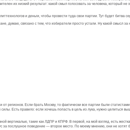
телен их низкий результат: какой смыл голосовать за человека, который не х
иттехнологов и деньги, чтобы провести туда свои партии. Тут будет битва се
е, думаю, связано с тем, что избиратели просто устали. Ну какой смысл за н
 от регионов. Если брать Москву, то фактически все партии были статистами
лы. Есть правило: если хочешь попасть в цель из лука, нужно целиться вы
ной вертикалью, такие как ЛДПР и КПРФ. В первой, на мой взгляд, есть жестка
с за послушное поведение — второе место. По моему мнению, они не хотят бр