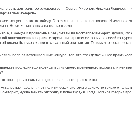
ьно есть центральное руководство — Сергей Миронов, Николай Левичев, — к
Партии пенсионеров».
а жесткая установка на победу. Это сильно не нравилось власти. И именно с
илина. Но ситуация вышла из-под контроля.
изкие, а кое-где и провальные результаты на московских выборах. Думаю, что
вной оппозиционной партии, с огромным отрывом оставляя за собой конкурен
ии обновили бы руководство и визуальный ряд партии. Потому что зюгановска
истили поле от потенциальных конкурентов, что это сделать было практичес
лекает последние дивиденды в силу своего преклонного возраста, и неизвес
ут.
т потерять региональные отделения и партия развалится.
усталостью населения от политической системы в целом, не только от власти,
-вторых, нужно менять риторику и повестку дня. Когда Зюганов говорит про 