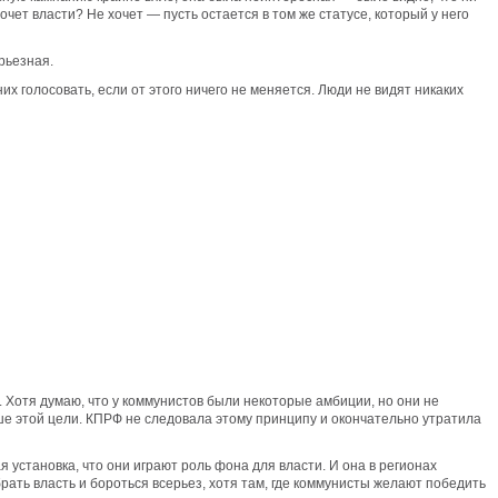
очет власти? Не хочет — пусть остается в том же статусе, который у него
рьезная.
их голосовать, если от этого ничего не меняется. Люди не видят никаких
. Хотя думаю, что у коммунистов были некоторые амбиции, но они не
ше этой цели. КПРФ не следовала этому принципу и окончательно утратила
я установка, что они играют роль фона для власти. И она в регионах
ать власть и бороться всерьез, хотя там, где коммунисты желают победить