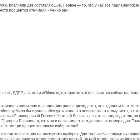
маю, повлияли две составляющие. Первое — то, что у нас все парламентские
шести процентов отнимали именно они.
сии», ЛДПР, а также и «Яблоко», которая хоть и не является сейчас парламе
то московская мэрия или администрация президента, что в данном контексте
бянину было бы скучно побеждать какого-то неизвестного коммуниста, а так
тель «Справедливой России» Николай Левичев, он хоть и председатель, но 
 Григория Явлинского, хоть он и не занимает там должность номер один. Тол
се те же три процента голосов избирателей.
 итогов голосования на московских выборах. Для того чтобы получить хороши
иальные кандидаты от парламентских партий, на мой взгляд, вели избирател