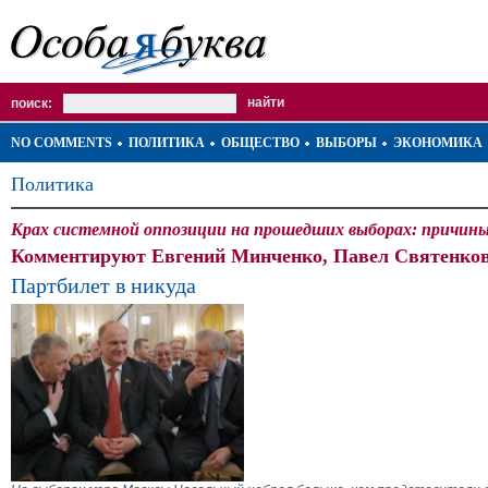
поиск:
NO COMMENTS
ПОЛИТИКА
ОБЩЕСТВО
ВЫБОРЫ
ЭКОНОМИКА
Политика
Крах системной оппозиции на прошедших выборах: причины,
Комментируют Евгений Минченко, Павел Святенков
Партбилет в никуда