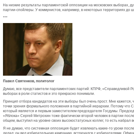
На низкие результаты парламентской оппозиции на московских выборах, ду
партии-спойлеры. У коммунистов, например, в некоторых территориях до 
***
Павел Святенков, политолог
Думаю, все представители парламентских партий: КПРФ, «Справедливой Рос
выборах в роли статистов и это прекрасно понимали.
Принцип отбора кандидатов на эти выборы был очень прост. Мне кажется, ч
точки зрения формального положения в партийной иерархии. Потому что Со
который является и первым заместителем председателя Госдумы. Председа
«Яблока» Сергей Митрохин тоже фактически второй человек в партии после
общем, выступил на уровне своих высокостатусных коллег, то есть набрал в
Я не думаю, что системная оппозиция будет извлекать какие-то уроки после
делал: он вел избирательную кампанию, встречался с избирателями. Офиц