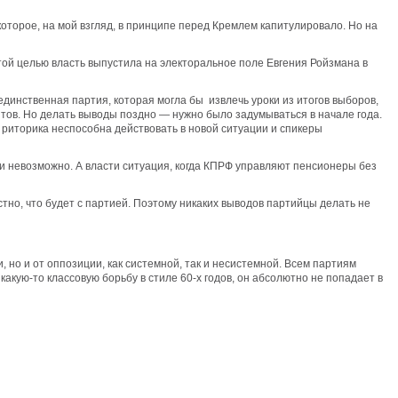
оторое, на мой взгляд, в принципе перед Кремлем капитулировало. Но на
 этой целью власть выпустила на электоральное поле Евгения Ройзмана в
 единственная партия, которая могла бы извлечь уроки из итогов выборов,
тов. Но делать выводы поздно — нужно было задумываться в начале года.
я риторика неспособна действовать в новой ситуации и спикеры
ки невозможно. А власти ситуация, когда КПРФ управляют пенсионеры без
тно, что будет с партией. Поэтому никаких выводов партийцы делать не
 но и от оппозиции, как системной, так и несистемной. Всем партиям
какую-то классовую борьбу в стиле 60-х годов, он абсолютно не попадает в