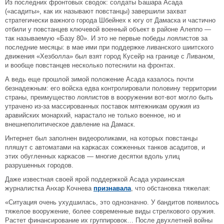
Из последних фронтовых сводок: солдаты Башара Асада
(«асадиты», как их называют повстанцы) завершили захват
стратегически важного города Шбейнех к югу от Дамаска и частично
отбили у повстанцев ключевой военный объект в районе Алеппо —
так называемую «Базу 80». И это не первые победы лоялистов за
последние месяцы: в мае ими при поддержке ливанского шиитского
движения «Хезболла» был взят город Кусейр на границе с Ливаном,
и вообще повстанцев несколько потеснили на фронтах.
А ведь еще прошлой зимой положение Асада казалось почти
безнадежным: его войска едва контролировали половину территории
страны, преимущество лоялистов в вооружении вот-вот могло быть
утрачено из-за массированных поставок мятежникам оружия из
аравийских монархий, нарастало не только военное, но и
внешнеполитическое давление на Дамаск.
Интернет был заполнен видеороликами, на которых повстанцы
пляшут с автоматами на каркасах сожженных танков асадитов, и
этих обугленных каркасов — многие десятки вдоль улиц
разрушенных городов.
Даже известная своей ярой поддержкой Асада украинская
журналистка Анхар Кочнева
признавала
, что обстановка тяжелая:
«Ситуация очень ухудшилась, это однозначно. У бандитов появилось
тяжелое вооружение, более современные виды стрелкового оружия.
Растет финансирование их группировок… После двухлетней войны