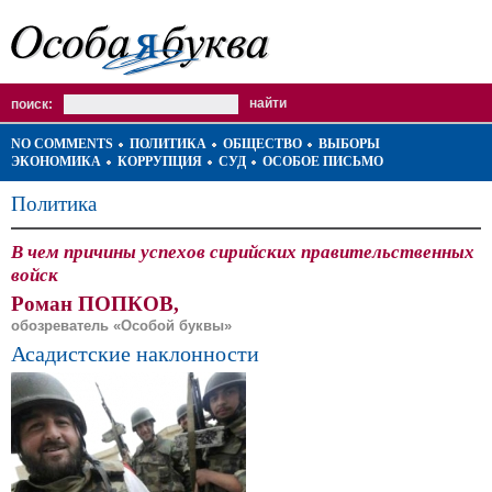
поиск:
NO COMMENTS
ПОЛИТИКА
ОБЩЕСТВО
ВЫБОРЫ
ЭКОНОМИКА
КОРРУПЦИЯ
СУД
ОСОБОЕ ПИСЬМО
Политика
В чем причины успехов сирийских правительственных
войск
Роман ПОПКОВ,
обозреватель «Особой буквы»
Асадистские наклонности