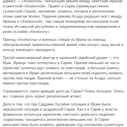
Дамаск — «Хезболла», связующим звеном между шиитским Ираном
и шиитской «Хезболлой». Правят в Сирии (преимущественно
суннитской стране), напомним, алавиты, которые в религиозном
плане шиитам близки. Падение режима Асада разрушит мост между
Ираном и «Хезболлой», тем самым блокировав экспансионистские
планы Исламской республики в средиземноморском направлении и
резко ослабив «Хезболлу».
Приход «Хезболлы» и военных спецов из Ирана на помощь
обескровленной правительственной армии тоже качнул чашу весов в
пользу воюющего президента.
Третий немаловажный фактор в нынешней сирийской драме — это
Ирак. Иракцы тоже потянулись в Сирию. Причем меньшая их часть
(иракские сунниты) едут воевать за повстанцев, а большая (шииты,
являющиеся в Ираке религиозным большинством) подались воевать
против повстанцев. Важный аспект — не столько за Асада, сколько
именно против повстанцев.
Спрашивается: какое иракцам дело до Сирии? Очень большое. Опять
же, главную роль играет религиозный аспект.
Дело в том, что при Саддаме Хусейне ситуация в Ираке была
зеркальной ситуации в асадовской Сирии. Как и в Сирии у власти,
формально используя идеологию светского арабского национал-
социализма, находилось религиозное меньшинство. В Сирии
меньшинством были алавиты, державшие под контролем суннитскую