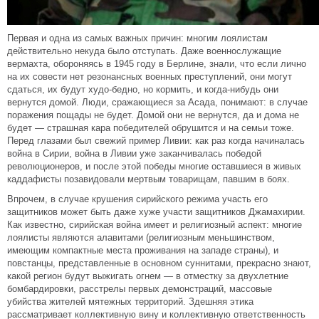
Первая и одна из самых важных причин: многим лоялистам
действительно некуда было отступать. Даже военнослужащие
вермахта, обороняясь в 1945 году в Берлине, знали, что если лично
на их совести нет резонансных военных преступлений, они могут
сдаться, их будут худо-бедно, но кормить, и когда-нибудь они
вернутся домой. Люди, сражающиеся за Асада, понимают: в случае
поражения пощады не будет. Домой они не вернутся, да и дома не
будет — страшная кара победителей обрушится и на семьи тоже.
Перед глазами был свежий пример Ливии: как раз когда начиналась
война в Сирии, война в Ливии уже заканчивалась победой
революционеров, и после этой победы многие оставшиеся в живых
каддафисты позавидовали мертвым товарищам, павшим в боях.
Впрочем, в случае крушения сирийского режима участь его
защитников может быть даже хуже участи защитников Джамахирии.
Как известно, сирийская война имеет и религиозный аспект: многие
лоялисты являются алавитами (религиозным меньшинством,
имеющим компактные места проживания на западе страны), и
повстанцы, представленные в основном суннитами, прекрасно знают,
какой регион будут выжигать огнем — в отместку за двухлетние
бомбардировки, расстрелы первых демонстраций, массовые
убийства жителей мятежных территорий. Здешняя этика
рассматривает коллективную вину и коллективную ответственность