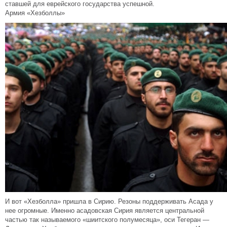
ставшей для еврейского государства успешной.
Армия «Хезболлы»
И вот «Хезболла» пришла в Сирию. Резоны поддерживать Асада у
нее огромные. Именно асадовская Сирия является центральной
частью так называемого «шиитского полумесяца», оси Тегеран —