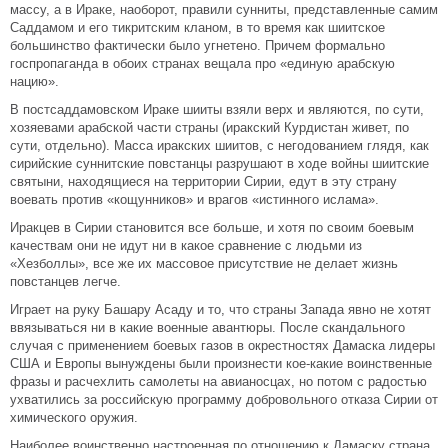
массу, а в Ираке, наоборот, правили сунниты, представленные самим
Саддамом и его тикритским кланом, в то время как шиитское
большинство фактически было угнетено. Причем формально
госпропаганда в обоих странах вещала про «единую арабскую
нацию».
В постсаддамовском Ираке шииты взяли верх и являются, по сути,
хозяевами арабской части страны (иракский Курдистан живет, по
сути, отдельно). Масса иракских шиитов, с негодованием глядя, как
сирийские суннитские повстанцы разрушают в ходе войны шиитские
святыни, находящиеся на территории Сирии, едут в эту страну
воевать против «кощунников» и врагов «истинного ислама».
Иракцев в Сирии становится все больше, и хотя по своим боевым
качествам они не идут ни в какое сравнение с людьми из
«Хезболлы», все же их массовое присутствие не делает жизнь
повстанцев легче.
Играет на руку Башару Асаду и то, что страны Запада явно не хотят
ввязываться ни в какие военные авантюры. После скандального
случая с применением боевых газов в окрестностях Дамаска лидеры
США и Европы вынуждены были произнести кое-какие воинственные
фразы и расчехлить самолеты на авианосцах, но потом с радостью
ухватились за российскую программу добровольного отказа Сирии от
химического оружия.
Наиболее воинственно настроенная по отношению к Дамаску страна