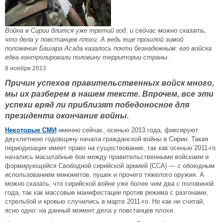
Война в Сирии длится уже третий год, и сейчас можно сказать,
что дела у повстанцев плохи. А ведь еще прошлой зимой
положение Башара Асада казалось почти безнадежным: его войска
едва контролировали половину территории страны.
8 ноября 2013
Причин успехов правительственных войск много,
мы их разберем в нашем тексте. Впрочем, все эти
успехи вряд ли приблизят победоносное для
президента окончание войны.
Некоторые СМИ
именно сейчас, осенью 2013 года, фиксируют
двухлетнюю годовщину начала гражданской войны в Сирии. Такая
периодизация имеет право на существование, так как осенью 2011-го
начались масштабные бои между правительственными войсками и
формирующейся Свободной сирийской армией (ССА) — с обоюдным
использованием минометов, пушек и прочего тяжелого оружия. А
можно сказать, что сирийской войне уже более чем два с половиной
года, так как массовые манифестации против режима с разгонами,
стрельбой и кровью случились в марте 2011-го. Но как ни считай,
ясно одно: на данный момент дела у повстанцев плохи.