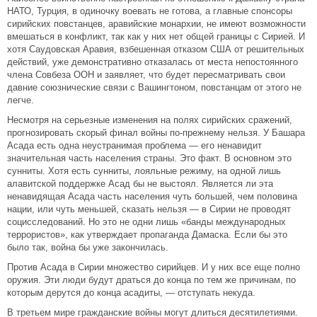
НАТО, Турция, в одиночку воевать не готова, а главные спонсоры
сирийских повстанцев, аравийские монархии, не имеют возможности
вмешаться в конфликт, так как у них нет общей границы с Сирией. И
хотя Саудовская Аравия, взбешенная отказом США от решительных
действий, уже демонстративно отказалась от места непостоянного
члена Совбеза ООН и заявляет, что будет пересматривать свои
давние союзнические связи с Вашингтоном, повстанцам от этого не
легче.
Несмотря на серьезные изменения на полях сирийских сражений,
прогнозировать скорый финал войны по-прежнему нельзя. У Башара
Асада есть одна неустранимая проблема — его ненавидит
значительная часть населения страны. Это факт. В основном это
сунниты. Хотя есть сунниты, лояльные режиму, на одной лишь
алавитской поддержке Асад бы не выстоял. Является ли эта
ненавидящая Асада часть населения чуть большей, чем половина
нации, или чуть меньшей, сказать нельзя — в Сирии не проводят
социсследований. Но это не одни лишь «банды международных
террористов», как утверждает пропаганда Дамаска. Если бы это
было так, война бы уже закончилась.
Против Асада в Сирии множество сирийцев. И у них все еще полно
оружия. Эти люди будут драться до конца по тем же причинам, по
которым дерутся до конца асадиты, — отступать некуда.
В третьем мире гражданские войны могут длиться десятилетиями.