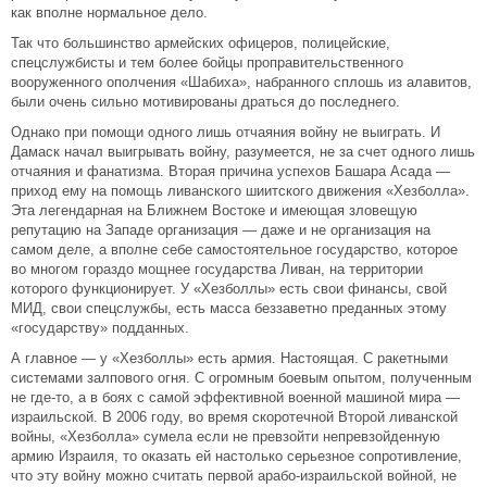
как вполне нормальное дело.
Так что большинство армейских офицеров, полицейские,
спецслужбисты и тем более бойцы проправительственного
вооруженного ополчения «Шабиха», набранного сплошь из алавитов,
были очень сильно мотивированы драться до последнего.
Однако при помощи одного лишь отчаяния войну не выиграть. И
Дамаск начал выигрывать войну, разумеется, не за счет одного лишь
отчаяния и фанатизма. Вторая причина успехов Башара Асада —
приход ему на помощь ливанского шиитского движения «Хезболла».
Эта легендарная на Ближнем Востоке и имеющая зловещую
репутацию на Западе организация — даже и не организация на
самом деле, а вполне себе самостоятельное государство, которое
во многом гораздо мощнее государства Ливан, на территории
которого функционирует. У «Хезболлы» есть свои финансы, свой
МИД, свои спецслужбы, есть масса беззаветно преданных этому
«государству» подданных.
А главное — у «Хезболлы» есть армия. Настоящая. С ракетными
системами залпового огня. С огромным боевым опытом, полученным
не где-то, а в боях с самой эффективной военной машиной мира —
израильской. В 2006 году, во время скоротечной Второй ливанской
войны, «Хезболла» сумела если не превзойти непревзойденную
армию Израиля, то оказать ей настолько серьезное сопротивление,
что эту войну можно считать первой арабо-израильской войной, не