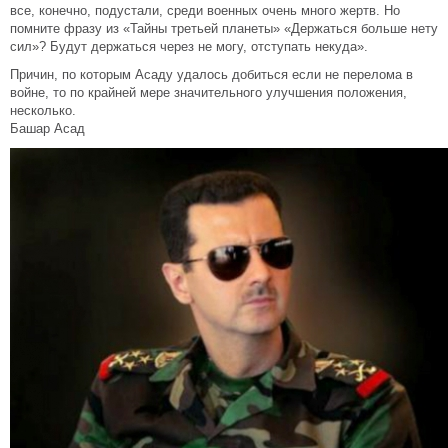
все, конечно, подустали, среди военных очень много жертв. Но
помните фразу из «Тайны третьей планеты» «Держаться больше нету
сил»? Будут держаться через не могу, отступать некуда».
Причин, по которым Асаду удалось добиться если не перелома в
войне, то по крайней мере значительного улучшения положения,
несколько.
Башар Асад