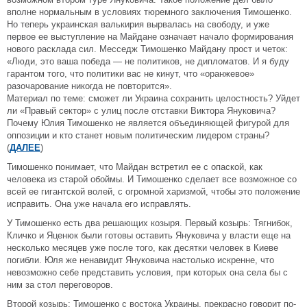
вполне нормальным в условиях тюремного заключения Тимошенко.
Но теперь украинская валькирия вырвалась на свободу, и уже
первое ее выступление на Майдане означает начало формирования
нового расклада сил. Месседж Тимошенко Майдану прост и четок:
«Люди, это ваша победа — не политиков, не дипломатов. И я буду
гарантом того, что политики вас не кинут, что «оранжевое»
разочарование никогда не повторится».
Материал по теме: сможет ли Украина сохранить целостность? Уйдет
ли «Правый сектор» с улиц после отставки Виктора Януковича?
Почему Юлия Тимошенко не является объединяющей фигурой для
оппозиции и кто станет новым политическим лидером страны?
(
ДАЛЕЕ
)
Тимошенко понимает, что Майдан встретил ее с опаской, как
человека из старой обоймы. И Тимошенко сделает все возможное со
всей ее гигантской волей, с огромной харизмой, чтобы это положение
исправить. Она уже начала его исправлять.
У Тимошенко есть два решающих козыря. Первый козырь: Тягнибок,
Кличко и Яценюк были готовы оставить Януковича у власти еще на
несколько месяцев уже после того, как десятки человек в Киеве
погибли. Юля же ненавидит Януковича настолько искренне, что
невозможно себе представить условия, при которых она села бы с
ним за стол переговоров.
Второй козырь: Тимошенко с востока Украины, прекрасно говорит по-