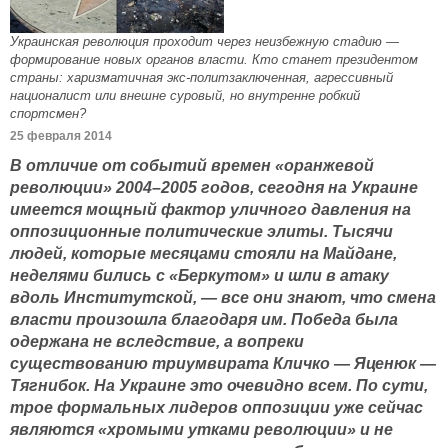
Украинская революция проходит через неизбежную стадию —
формирование новых органов власти. Кто станет президентом
страны: харизматичная экс-политзаключенная, агрессивный
националист или внешне суровый, но внутренне робкий
спортсмен?
25 февраля 2014
В отличие от событий времен «оранжевой
революции» 2004–2005 годов, сегодня на Украине
имеется мощный фактор уличного давления на
оппозиционные политические элиты. Тысячи
людей, которые месяцами стояли на Майдане,
неделями бились с «Беркутом» и шли в атаку
вдоль Институтской, — все они знают, что смена
власти произошла благодаря им. Победа была
одержана не вследствие, а вопреки
существованию триумвирата Кличко — Яценюк —
Тягнибок. На Украине это очевидно всем. По сути,
трое формальных лидеров оппозиции уже сейчас
являются «хромыми утками революции» и не