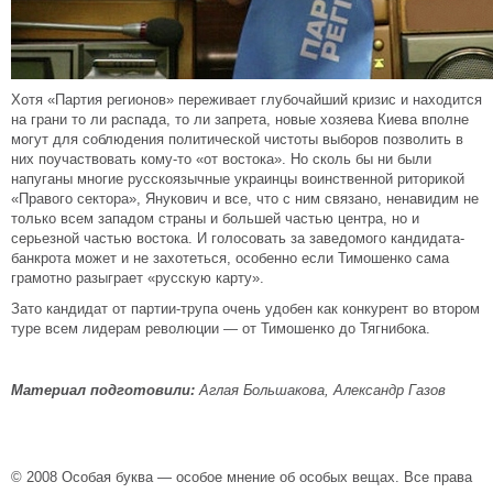
Хотя «Партия регионов» переживает глубочайший кризис и находится
на грани то ли распада, то ли запрета, новые хозяева Киева вполне
могут для соблюдения политической чистоты выборов позволить в
них поучаствовать кому-то «от востока». Но сколь бы ни были
напуганы многие русскоязычные украинцы воинственной риторикой
«Правого сектора», Янукович и все, что с ним связано, ненавидим не
только всем западом страны и большей частью центра, но и
серьезной частью востока. И голосовать за заведомого кандидата-
банкрота может и не захотеться, особенно если Тимошенко сама
грамотно разыграет «русскую карту».
Зато кандидат от партии-трупа очень удобен как конкурент во втором
туре всем лидерам революции — от Тимошенко до Тягнибока.
Материал подготовили:
Аглая Большакова, Александр Газов
© 2008 Особая буква — особое мнение об особых вещах. Все права