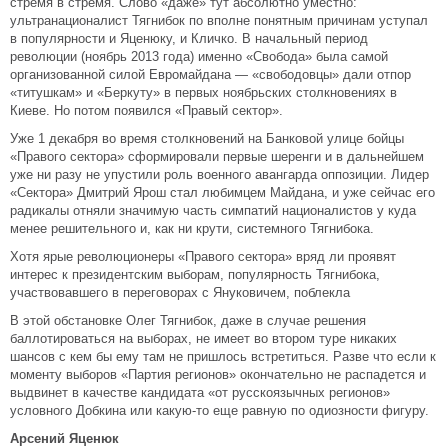
стремя в стремя. Слово «даже» тут абсолютно уместно:
ультранационалист Тягнибок по вполне понятным причинам уступал
в популярности и Яценюку, и Кличко. В начальный период
революции (ноябрь 2013 года) именно «Свобода» была самой
организованной силой Евромайдана — «свободовцы» дали отпор
«титушкам» и «Беркуту» в первых ноябрьских столкновениях в
Киеве. Но потом появился «Правый сектор».
Уже 1 декабря во время столкновений на Банковой улице бойцы
«Правого сектора» сформировали первые шеренги и в дальнейшем
уже ни разу не упустили роль военного авангарда оппозиции. Лидер
«Сектора» Дмитрий Ярош стал любимцем Майдана, и уже сейчас его
радикалы отняли значимую часть симпатий националистов у куда
менее решительного и, как ни крути, системного Тягнибока.
Хотя ярые революционеры «Правого сектора» вряд ли проявят
интерес к президентским выборам, популярность Тягнибока,
участвовавшего в переговорах с Януковичем, поблекла
В этой обстановке Олег Тягнибок, даже в случае решения
баллотироваться на выборах, не имеет во втором туре никаких
шансов с кем бы ему там не пришлось встретиться. Разве что если к
моменту выборов «Партия регионов» окончательно не распадется и
выдвинет в качестве кандидата «от русскоязычных регионов»
условного Добкина или какую-то еще равную по одиозности фигуру.
Арсений Яценюк