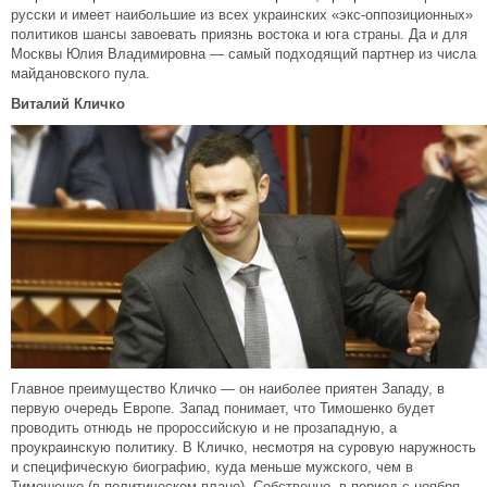
русски и имеет наибольшие из всех украинских «экс-оппозиционных»
политиков шансы завоевать приязнь востока и юга страны. Да и для
Москвы Юлия Владимировна — самый подходящий партнер из числа
майдановского пула.
Виталий Кличко
Главное преимущество Кличко — он наиболее приятен Западу, в
первую очередь Европе. Запад понимает, что Тимошенко будет
проводить отнюдь не пророссийскую и не прозападную, а
проукраинскую политику. В Кличко, несмотря на суровую наружность
и специфическую биографию, куда меньше мужского, чем в
Тимошенко (в политическом плане). Собственно, в период с ноября