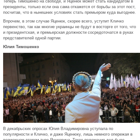
Теперь Тимошенко на свободе, и Яценюк может стать кандидатом в
президенты, только если она сама откажется от борьбы за этот пост,
посчитав, что в нынешних условиях стать премьером куда выгоднее.
Впрочем, в этом случае Яценюк, скорее всего, уступит Кличко
первенство, так как многие украинцы не будут в восторге от того, что
и президентская, и премьерская должности сосредоточатся в руках
представителей одной партии.
Юлия Тимошенко
В декабрьских опросах Юлия Владимировна уступала по
популярности и Кличко, и даже Яценюку, лишь немного опережая в
возможном втором туре Януковича. Такое положение дел было