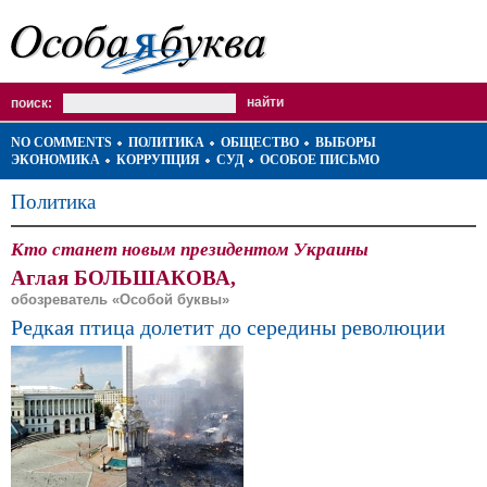
поиск:
NO COMMENTS
ПОЛИТИКА
ОБЩЕСТВО
ВЫБОРЫ
ЭКОНОМИКА
КОРРУПЦИЯ
СУД
ОСОБОЕ ПИСЬМО
Политика
Кто станет новым президентом Украины
Аглая БОЛЬШАКОВА,
обозреватель «Особой буквы»
Редкая птица долетит до середины революции