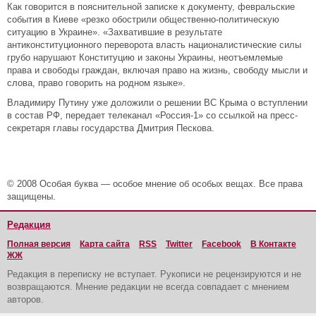
Как говорится в пояснительной записке к документу, февральские
события в Киеве «резко обострили общественно-политическую
ситуацию в Украине». «Захватившие в результате
антиконституционного переворота власть националистические силы
грубо нарушают Конституцию и законы Украины, неотъемлемые
права и свободы граждан, включая право на жизнь, свободу мысли и
слова, право говорить на родном языке».
Владимиру Путину уже доложили о решении ВС Крыма о вступлении
в состав РФ, передает телеканал «Россия-1» со ссылкой на пресс-
секретаря главы государства Дмитрия Пескова.
© 2008 Особая буква — особое мнение об особых вещах. Все права
защищены.
Редакция
Полная версия
Карта сайта
RSS
Twitter
Facebook
В Контакте
ЖЖ
Редакция в переписку не вступает. Рукописи не рецензируются и не
возвращаются. Мнение редакции не всегда совпадает с мнением
авторов.