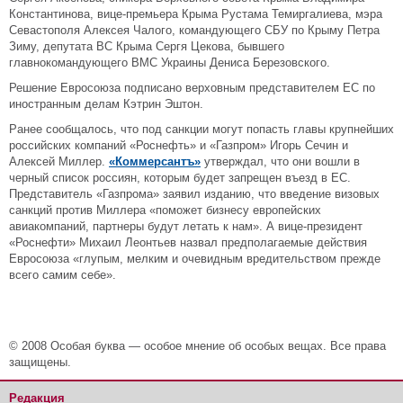
Константинова, вице-премьера Крыма Рустама Темиргалиева, мэра
Севастополя Алексея Чалого, командующего СБУ по Крыму Петра
Зиму, депутата ВС Крыма Сергя Цекова, бывшего
главнокомандующего ВМС Украины Дениса Березовского.
Решение Евросоюза подписано верховным представителем ЕС по
иностранным делам Кэтрин Эштон.
Ранее сообщалось, что под санкции могут попасть главы крупнейших
российских компаний «Роснефть» и «Газпром» Игорь Сечин и
Алексей Миллер.
«Коммерсантъ»
утверждал, что они вошли в
черный список россиян, которым будет запрещен въезд в ЕС.
Представитель «Газпрома» заявил изданию, что введение визовых
санкций против Миллера «поможет бизнесу европейских
авиакомпаний, партнеры будут летать к нам». А вице-президент
«Роснефти» Михаил Леонтьев назвал предполагаемые действия
Евросоюза «глупым, мелким и очевидным вредительством прежде
всего самим себе».
© 2008 Особая буква — особое мнение об особых вещах. Все права
защищены.
Редакция