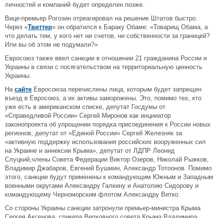
личностей и компаний будет определен позже.
Вице-премьер Рогозин отреагировал на решение Штатов быстро.
Через «
Твиттер
» он обратился к Бараку Обаме: «Товарищ Обама, а
что делать тем, у кого нет ни счетов, ни собственности за границей?
Или вы об этом не подумали?»
Евросоюз также ввел санкции в отношении 21 гражданина России и
Украины в связи с посягательством на территориальную ценность
Украины.
На
сайте
Евросоюза
перечислены лица, которым будет запрещен
въезд в Евросоюз, а их активы заморожены. Это, помимо тех, кто
уже есть в американском списке, депутат Госдумы от
«Справедливой России» Сергей Миронов как инцииатор
законопроекта об упрощении порядка присоединения к России новых
регионов, депутат от «Единой России» Сергей Железняк за
«активную поддержку использования российских вооруженных сил
на Украине и аннексии Крыма», депутат от ЛДПР Леонид
Слуцкий,члены Совета Федерации Виктор Озеров, Николай Рыжков,
Владимир Джабаров, Евгений Бушмин, Александр Тотоонов. Помимо
этого, санкции будут применены к командующим Южным и Западным
военными округами Александру Галкину и Анатолию Сидорову и
командующему Черноморским флотом Александру Витко.
Со стороны Украины санкции затронули премьер-министра Крыма
Сергея Аксенова, спикера Верховного совета Крыма Владимира