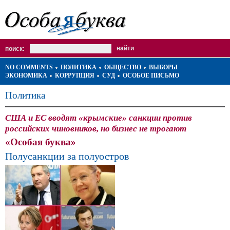
поиск:
NO COMMENTS
ПОЛИТИКА
ОБЩЕСТВО
ВЫБОРЫ
ЭКОНОМИКА
КОРРУПЦИЯ
СУД
ОСОБОЕ ПИСЬМО
Политика
США и ЕС вводят «крымские» санкции против
российских чиновников, но бизнес не трогают
«Особая буква»
Полусанкции за полуостров