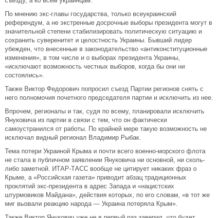
съезду, а ко всем украинцам.
По мнению экс-главы государства, только всеукраинский
референдум, а не экстренные досрочные выборы президента могут в
значительной степени стабилизировать политическую ситуацию и
сохранить суверенитет и целостность Украины. Бывший лидер
убежден, что внесенные в законодательство «антиконституционные
изменения», в том числе и о выборах президента Украины,
«исключают возможность честных выборов, когда бы они ни
состоялись».
Также Виктор Федорович попросил съезд Партии регионов снять с
него полномочия почетного председателя партии и исключить из нее.
Впрочем, регионалы и так, судя по всему, планировали исключить
Януковича из партии в связи с тем, что он фактически
самоустранился от работы. По крайней мере такую возможность не
исключал видный регионал Владимир Рыбак.
Тема потери Украиной Крыма и почти всего военно-морского флота
не стала в публичном заявлении Януковича ни основной, ни сколь-
либо заметной. ИТАР-ТАСС вообще не цитирует никаких фраз о
Крыме, а «Российская газета» приводит абзац традиционных
проклятий экс-президента в адрес Запада и «нацистских
штурмовиков Майдана», действия которых, по его словам, «в тот же
миг вызвали реакцию народа — Украина потеряла Крым».
Также Виктор Янукович уже не в первый раз заверил, что будет