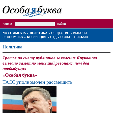
поиск:
NO COMMENTS
ПОЛИТИКА
ОБЩЕСТВО
ВЫБОРЫ
ЭКОНОМИКА
КОРРУПЦИЯ
СУД
ОСОБОЕ ПИСЬМО
Политика
Третье по счету публичное заявление Януковича
вызвало заметно меньший резонанс, чем два
предыдущих
«Особая буква»
ТАСС уполномочен рассмешить