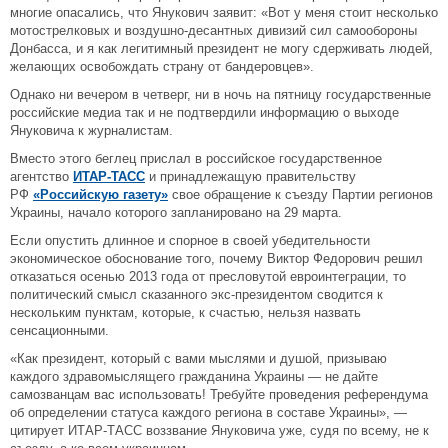
многие опасались, что Янукович заявит: «Вот у меня стоит несколько
мотострелковых и воздушно-десантных дивизий сил самообороны
Донбасса, и я как легитимный президент не могу сдерживать людей,
желающих освобождать страну от бандеровцев».
Однако ни вечером в четверг, ни в ночь на пятницу государственные
российские медиа так и не подтвердили информацию о выходе
Януковича к журналистам.
Вместо этого беглец прислал в российское государственное
агентство
ИТАР-ТАСС
и принадлежащую правительству
РФ
«Российскую газету»
свое обращение к съезду Партии регионов
Украины, начало которого запланировано на 29 марта.
Если опустить длинное и спорное в своей убедительности
экономическое обоснование того, почему Виктор Федорович решил
отказаться осенью 2013 года от пресловутой евроинтеграции, то
политический смысл сказанного экс-президентом сводится к
нескольким пунктам, которые, к счастью, нельзя назвать
сенсационными.
«Как президент, который с вами мыслями и душой, призываю
каждого здравомыслящего гражданина Украины — не дайте
самозванцам вас использовать! Требуйте проведения референдума
об определении статуса каждого региона в составе Украины», —
цитирует ИТАР-ТАСС воззвание Януковича уже, судя по всему, не к