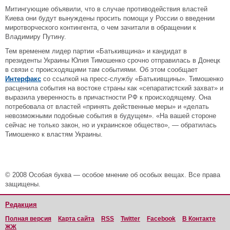
Митингующие объявили, что в случае противодействия властей
Киева они будут вынуждены просить помощи у России о введении
миротворческого контингента, о чем зачитали в обращении к
Владимиру Путину.
Тем временем лидер партии «Батькивщина» и кандидат в
президенты Украины Юлия Тимошенко срочно отправилась в Донецк
в связи с происходящими там событиями. Об этом сообщает
Интерфакс
со ссылкой на пресс-службу «Батькивщины». Тимошенко
расценила события на востоке страны как «сепаратистский захват» и
выразила уверенность в причастности РФ к происходящему. Она
потребовала от властей «принять действенные меры» и «делать
невозможными подобные события в будущем». «На вашей стороне
сейчас не только закон, но и украинское общество», — обратилась
Тимошенко к властям Украины.
© 2008 Особая буква — особое мнение об особых вещах. Все права
защищены.
Редакция
Полная версия
Карта сайта
RSS
Twitter
Facebook
В Контакте
ЖЖ