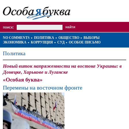
поиск:
NO COMMENTS
ПОЛИТИКА
ОБЩЕСТВО
ВЫБОРЫ
ЭКОНОМИКА
КОРРУПЦИЯ
СУД
ОСОБОЕ ПИСЬМО
Политика
Новый виток напряженности на востоке Украины: в
Донецке, Харькове и Луганске
«Особая буква»
Перемены на восточном фронте