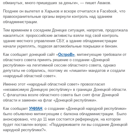
обманутых, много пришедших за деньги», — пишет Аваков.
Позднее он вылетел в Харьков и вскоре отчитался в Facebook, что
правоохранительные органы вернули контроль над зданием
обладминистрации.
Тем временем в соседнем Донецке ситуация, напротив, продолжала
накаляться: пророссийские активисты взяли под свой контроль
здание местного управления СБУ, а здание обладминистрации
начали укреплять, подвозя автомобильные покрышки и бензин.
Как сообщает донецкий сайт «
ОстроВ»
, митингующие требовали от
областного совета принять решение о создании «Донецкой
республики» на легитимной сессии областного совета, однако
депутаты не собрались, поэтому их «лишили» мандатов и создали
«народный областной совет».
Именно этот «народный областной совет» провозгласил
«независимую Донецкую республику» в границах Донецкой области.
С флагштока возле областного совета был снят флаг Донецкой
области и заменен на флаг «Донецкой республики».
Как сообщает
УНИАН
, о создании «Донецкой народной республики»
было объявлено митингующим с балкона обладминистрации. Было
анонсировано, что до 11 мая состоится референдум, на котором
будет поставлен вопрос: «Поддерживаете ли вы создание Донецкой
народной республики?».