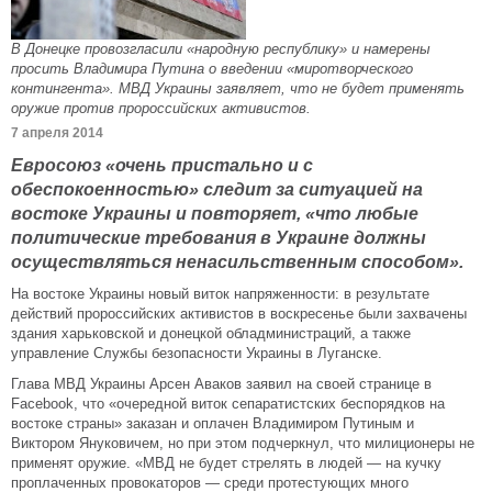
В Донецке провозгласили «народную республику» и намерены
просить Владимира Путина о введении «миротворческого
контингента». МВД Украины заявляет, что не будет применять
оружие против пророссийских активистов.
7 апреля 2014
Евросоюз «очень пристально и с
обеспокоенностью» следит за ситуацией на
востоке Украины и повторяет, «что любые
политические требования в Украине должны
осуществляться ненасильственным способом».
На востоке Украины новый виток напряженности: в результате
действий пророссийских активистов в воскресенье были захвачены
здания харьковской и донецкой обладминистраций, а также
управление Службы безопасности Украины в Луганске.
Глава МВД Украины Арсен Аваков заявил на своей странице в
Facebook, что «очередной виток сепаратистских беспорядков на
востоке страны» заказан и оплачен Владимиром Путиным и
Виктором Януковичем, но при этом подчеркнул, что милиционеры не
применят оружие. «МВД не будет стрелять в людей — на кучку
проплаченных провокаторов — среди протестующих много