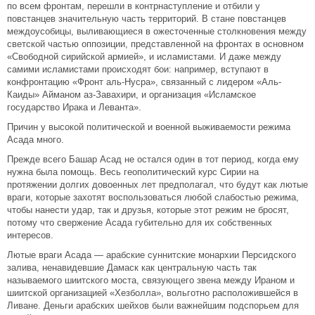
по всем фронтам, перешли в контрнаступление и отбили у
повстанцев значительную часть территорий. В стане повстанцев
междоусобицы, выливающиеся в ожесточенные столкновения между
светской частью оппозиции, представленной на фронтах в основном
«Свободной сирийской армией», и исламистами. И даже между
самими исламистами происходят бои: например, вступают в
конфронтацию «Фронт аль-Нусра», связанный с лидером «Аль-
Каиды» Айманом аз-Завахири, и организация «Исламское
государство Ирака и Леванта».
Причин у высокой политической и военной выживаемости режима
Асада много.
Прежде всего Башар Асад не остался один в тот период, когда ему
нужна была помощь. Весь геополитический курс Сирии на
протяжении долгих довоенных лет предполагал, что будут как лютые
враги, которые захотят воспользоваться любой слабостью режима,
чтобы нанести удар, так и друзья, которые этот режим не бросят,
потому что свержение Асада губительно для их собственных
интересов.
Лютые враги Асада — арабские суннитские монархии Персидского
залива, ненавидевшие Дамаск как центральную часть так
называемого шиитского моста, связующего звена между Ираном и
шиитской организацией «Хезболла», вольготно расположившейся в
Ливане. Деньги арабских шейхов были важнейшим подспорьем для