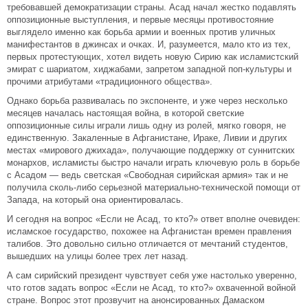
требовавшей демократизации страны. Асад начал жестко подавлять
оппозиционные выступления, и первые месяцы противостояние
выглядело именно как борьба армии и военных против уличных
манифестантов в джинсах и очках. И, разумеется, мало кто из тех,
первых протестующих, хотел видеть новую Сирию как исламистский
эмират с шариатом, хиджабами, запретом западной поп-культуры и
прочими атрибутами «традиционного общества».
Однако борьба развивалась по экспоненте, и уже через несколько
месяцев началась настоящая война, в которой светские
оппозиционные силы играли лишь одну из ролей, мягко говоря, не
единственную. Закаленные в Афганистане, Ираке, Ливии и других
местах «мирового джихада», получающие поддержку от суннитских
монархов, исламисты быстро начали играть ключевую роль в борьбе
с Асадом — ведь светская «Свободная сирийская армия» так и не
получила сколь-либо серьезной материально-технической помощи от
Запада, на который она ориентировалась.
И сегодня на вопрос «Если не Асад, то кто?» ответ вполне очевиден:
исламское государство, похожее на Афганистан времен правления
талибов. Это довольно сильно отличается от мечтаний студентов,
вышедших на улицы более трех лет назад.
А сам сирийский президент чувствует себя уже настолько уверенно,
что готов задать вопрос «Если не Асад, то кто?» охваченной войной
стране. Вопрос этот прозвучит на анонсированных Дамаском