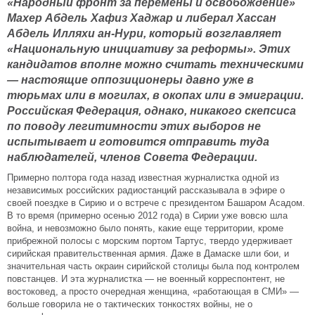
«Народный фронт за перемены и освобождение»
Махер Абдель Хафиз Хаджар и либерал Хассан
Абдель Илляхи ан-Нури, который возглавляет
«Национальную инициативу за реформы». Этих
кандидатов вполне можно считать техническими
— настоящие оппозиционеры давно уже в
тюрьмах или в могилах, в окопах или в эмиграции.
Российская Федерация, однако, никакого скепсиса
по поводу легитимности этих выборов не
испытывает и готовится отправить туда
наблюдателей, членов Совета Федерации.
Примерно полтора года назад известная журналистка одной из
независимых российских радиостанций рассказывала в эфире о
своей поездке в Сирию и о встрече с президентом Башаром Асадом.
В то время (примерно осенью 2012 года) в Сирии уже вовсю шла
война, и невозможно было понять, какие еще территории, кроме
прибрежной полосы с морским портом Тартус, твердо удерживает
сирийская правительственная армия. Даже в Дамаске шли бои, и
значительная часть окраин сирийской столицы была под контролем
повстанцев. И эта журналистка — не военный корреспонтент, не
востоковед, а просто очередная женщина, «работающая в СМИ» —
больше говорила не о тактических тонкостях войны, не о