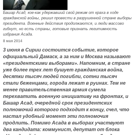
Башар Асад, кое-как удержавший свой режим от краха в ходе
гражданской войны, решил провести в разрушенной стране выборы
президента. Военные действия продолжаются, и люди массово
гибнут, но есть страны, готовые признать легитимность
избрания Асада.
8 мая 2014
3 июня в Сирии состоится событие, которое
официальный Дамаск, а за ним и Москва называют
«президентскими выборами». Напомним, в стране
уже более трех лет бушует гражданская война,
десятки тысяч людей погибли, сотни тысяч
стали беженцами, города лежат в руинах. Тем не
менее правительственная армия сумела
перехватить военную инициативу на фронтах, и
Башар Асад, очередной срок президентских
полномочий которого подходит к концу, счел, что
настал удобный момент эти полномочия
продлить. Помимо Асада в выборах участвуют
два кандидата: коммунист, депутат от блока