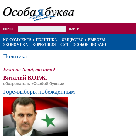
поиск:
NO COMMENTS
ПОЛИТИКА
ОБЩЕСТВО
ВЫБОРЫ
ЭКОНОМИКА
КОРРУПЦИЯ
СУД
ОСОБОЕ ПИСЬМО
Политика
Если не Асад, то кто?
Виталий КОРЖ,
обозреватель «Особой буквы»
Горе-выборы побежденным