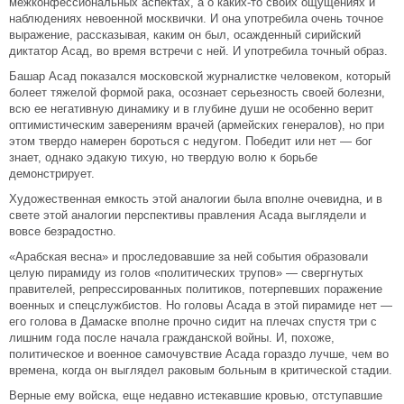
межконфессиональных аспектах, а о каких-то своих ощущениях и
наблюдениях невоенной москвички. И она употребила очень точное
выражение, рассказывая, каким он был, осажденный сирийский
диктатор Асад, во время встречи с ней. И употребила точный образ.
Башар Асад показался московской журналистке человеком, который
болеет тяжелой формой рака, осознает серьезность своей болезни,
всю ее негативную динамику и в глубине души не особенно верит
оптимистическим заверениям врачей (армейских генералов), но при
этом твердо намерен бороться с недугом. Победит или нет — бог
знает, однако эдакую тихую, но твердую волю к борьбе
демонстрирует.
Художественная емкость этой аналогии была вполне очевидна, и в
свете этой аналогии перспективы правления Асада выглядели и
вовсе безрадостно.
«Арабская весна» и проследовавшие за ней события образовали
целую пирамиду из голов «политических трупов» — свергнутых
правителей, репрессированных политиков, потерпевших поражение
военных и спецслужбистов. Но головы Асада в этой пирамиде нет —
его голова в Дамаске вполне прочно сидит на плечах спустя три с
лишним года после начала гражданской войны. И, похоже,
политическое и военное самочувствие Асада гораздо лучше, чем во
времена, когда он выглядел раковым больным в критической стадии.
Верные ему войска, еще недавно истекавшие кровью, отступавшие