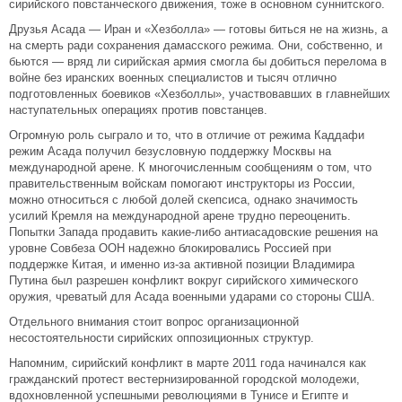
сирийского повстанческого движения, тоже в основном суннитского.
Друзья Асада — Иран и «Хезболла» — готовы биться не на жизнь, а
на смерть ради сохранения дамасского режима. Они, собственно, и
бьются — вряд ли сирийская армия смогла бы добиться перелома в
войне без иранских военных специалистов и тысяч отлично
подготовленных боевиков «Хезболлы», участвовавших в главнейших
наступательных операциях против повстанцев.
Огромную роль сыграло и то, что в отличие от режима Каддафи
режим Асада получил безусловную поддержку Москвы на
международной арене. К многочисленным сообщениям о том, что
правительственным войскам помогают инструкторы из России,
можно относиться с любой долей скепсиса, однако значимость
усилий Кремля на международной арене трудно переоценить.
Попытки Запада продавить какие-либо антиасадовские решения на
уровне Совбеза ООН надежно блокировались Россией при
поддержке Китая, и именно из-за активной позиции Владимира
Путина был разрешен конфликт вокруг сирийского химического
оружия, чреватый для Асада военными ударами со стороны США.
Отдельного внимания стоит вопрос организационной
несостоятельности сирийских оппозиционных структур.
Напомним, сирийский конфликт в марте 2011 года начинался как
гражданский протест вестернизированной городской молодежи,
вдохновленной успешными революциями в Тунисе и Египте и