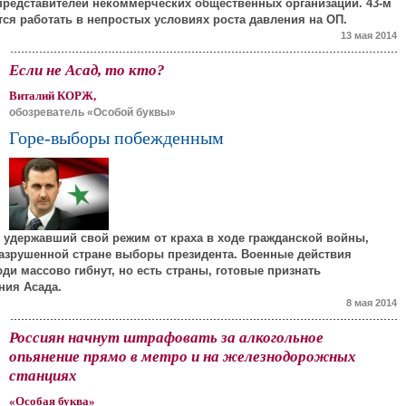
представителей некоммерческих общественных организаций. 43-м
ся работать в непростых условиях роста давления на ОП.
13 мая 2014
Если не Асад, то кто?
Виталий КОРЖ,
обозреватель «Особой буквы»
Горе-выборы побежденным
к удержавший свой режим от краха в ходе гражданской войны,
азрушенной стране выборы президента. Военные действия
ди массово гибнут, но есть страны, готовые признать
ния Асада.
8 мая 2014
Россиян начнут штрафовать за алкогольное
опьянение прямо в метро и на железнодорожных
станциях
«Особая буква»