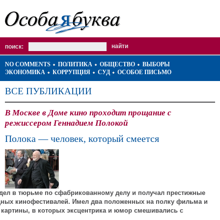
поиск:
NO COMMENTS
ПОЛИТИКА
ОБЩЕСТВО
ВЫБОРЫ
ЭКОНОМИКА
КОРРУПЦИЯ
СУД
ОСОБОЕ ПИСЬМО
ВСЕ ПУБЛИКАЦИИ
В Москве в Доме кино проходит прощание с
режиссером Геннадием Полокой
Полока — человек, который смеется
дел в тюрьме по сфабрикованному делу и получал престижные
ных кинофестивалей. Имел два положенных на полку фильма и
картины, в которых эксцентрика и юмор смешивались с