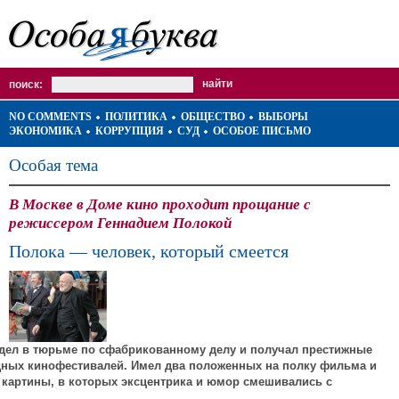
поиск:
NO COMMENTS
ПОЛИТИКА
ОБЩЕСТВО
ВЫБОРЫ
ЭКОНОМИКА
КОРРУПЦИЯ
СУД
ОСОБОЕ ПИСЬМО
Особая тема
В Москве в Доме кино проходит прощание с
режиссером Геннадием Полокой
Полока — человек, который смеется
дел в тюрьме по сфабрикованному делу и получал престижные
ных кинофестивалей. Имел два положенных на полку фильма и
картины, в которых эксцентрика и юмор смешивались с