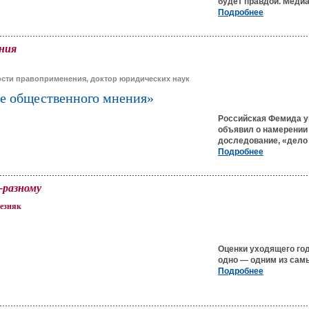
будет правдой. Меди
Подробнее
ения
сти правоприменения, доктор юридических наук
ие общественного мнения»
Российская Фемида ум
объявил о намерении
доследование, «дело
Подробнее
-разному
лезняк
Оценки уходящего го
одно — одним из сам
Подробнее