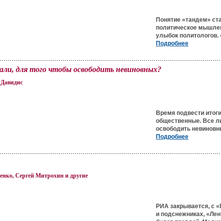
Понятие «тандем» ста
политическое мышлен
улыбок политологов. 
Подробнее
али, для того чтобы освободить невиновных?
 Давидис
Время подвести итоги
общественные. Все л
освободить невиновн
Подробнее
нко, Сергей Митрохин и другие
РИА закрывается, с «
и подснежниках, «Лен