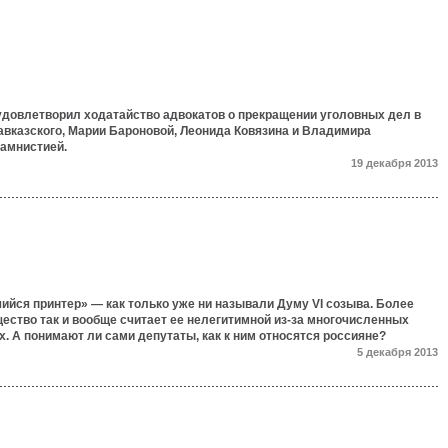
удовлетворил ходатайство адвокатов о прекращении уголовных дел в
авказского, Марии Бароновой, Леонида Ковязина и Владимира
 амнистией.
19 декабря 2013
ийся принтер» — как только уже ни называли Думу VI созыва. Более
щество так и вообще считает ее нелегитимной из-за многочисленных
. А понимают ли сами депутаты, как к ним относятся россияне?
5 декабря 2013