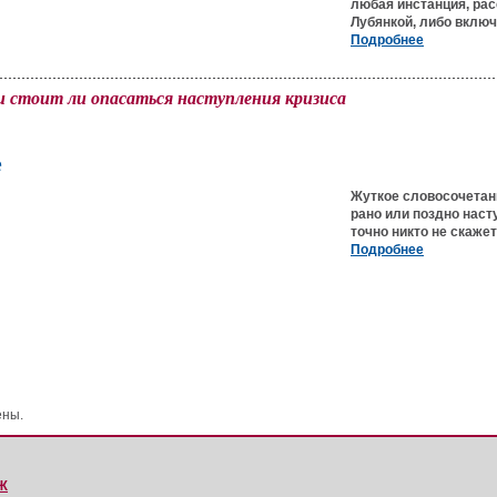
любая инстанция, ра
Лубянкой, либо включ
Подробнее
и стоит ли опасаться наступления кризиса
е
Жуткое словосочетани
рано или поздно наст
точно никто не скаже
Подробнее
ены.
Ж