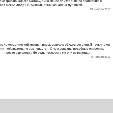
ссматривающая его жалобу, либо менее влиятельна по сравнению с
ает в себя людей с Лубянки, либо назначена Лубянкой.
13 ноября 2013
е «экономический кризис» вновь вошло в обиход россиян. В том, что он
упит, обыватель не сомневается. С чем связаны подобные опасения,
т — просто ощущения. Но ведь неспроста же они возникли…
5 ноября 2013