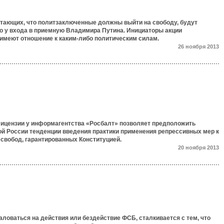
итающих, что политзаключенные должны выйти на свободу, будут
о у входа в приемную Владимира Путина. Инициаторы акции
 имеют отношение к каким-либо политическим силам.
26 ноября 2013
ицензии у информагентства «Росбалт» позволяет предположить
ой России тенденции введения практики применения репрессивных мер к
и свобод, гарантированных Конституцией.
20 ноября 2013
ловаться на действия или бездействие ФСБ, сталкивается с тем, что