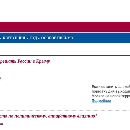
КОРРУПЦИЯ
СУД
ОСОБОЕ ПИСЬМО
 решать России в Крыму
у
Если оставить за ско
повестку дня выходит
Москва на новой терр
Подробнее
есто по политическому, аппаратному влиянию?
ан