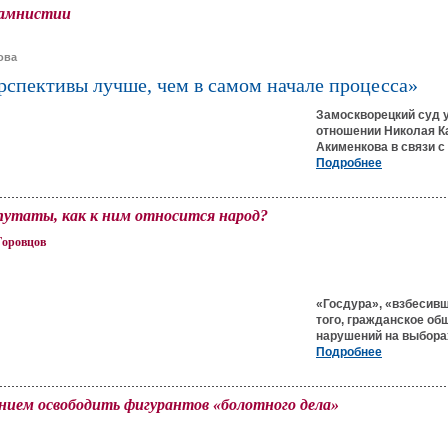
 амнистии
ова
рспективы лучше, чем в самом начале процесса»
Замоскворецкий суд 
отношении Николая К
Акименкова в связи с
Подробнее
путаты, как к ним относится народ?
Горовцов
«Госдура», «взбесивш
того, гражданское об
нарушений на выборах
Подробнее
анием освободить фигурантов «болотного дела»