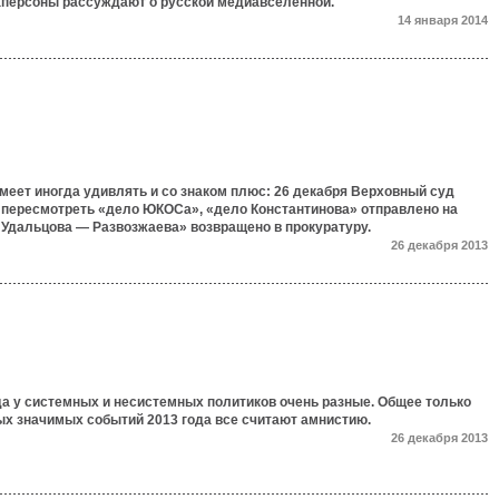
аперсоны рассуждают о русской медиавселенной.
14 января 2014
еет иногда удивлять и со знаком плюс: 26 декабря Верховный суд
 пересмотреть «дело ЮКОСа», «дело Константинова» отправлено на
 Удальцова — Развозжаева» возвращено в прокуратуру.
26 декабря 2013
да у системных и несистемных политиков очень разные. Общее только
ых значимых событий 2013 года все считают амнистию.
26 декабря 2013