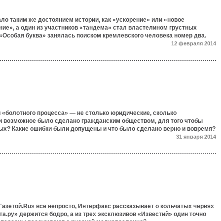
ло таким же достоянием истории, как «ускорение» или «новое
ие», а один из участников «тандема» стал властелином грустных
«Особая буква» занялась поиском кремлевского человека номер два.
12 февраля 2014
 «болотного процесса» — не столько юридические, сколько
и возможное было сделано гражданским обществом, для того чтобы
ых? Какие ошибки были допущены и что было сделано верно и вовремя?
31 января 2014
Газетой.Ru» все непросто, Интерфакс рассказывает о кольчатых червях
та.ру» держится бодро, а из трех эксклюзивов «Известий» один точно