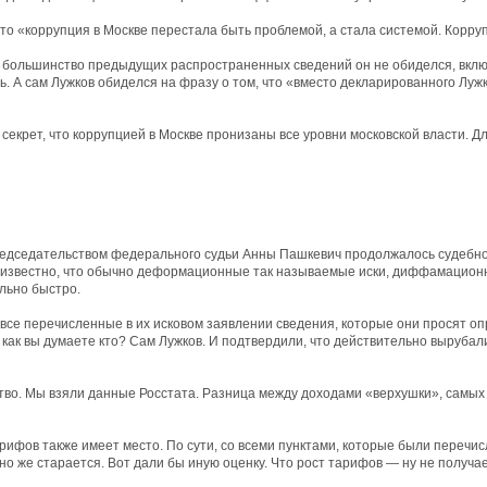
то «коррупция в Москве перестала быть проблемой, а стала системой. Корру
е большинство предыдущих распространенных сведений он не обиделся, вклю
 А сам Лужков обиделся на фразу о том, что «вместо декларированного Лужк
 секрет, что коррупцией в Москве пронизаны все уровни московской власти. Дл
редседательством федерального судьи Анны Пашкевич продолжалось судебное
щеизвестно, что обычно деформационные так называемые иски, диффамационн
ально быстро.
 все перечисленные в их исковом заявлении сведения, которые они просят оп
 как вы думаете кто? Сам Лужков. И подтвердили, что действительно вырубали
тво. Мы взяли данные Росстата. Разница между доходами «верхушки», самых 
арифов также имеет место. По сути, со всеми пунктами, которые были перечи
но же старается. Вот дали бы иную оценку. Что рост тарифов — ну не получае