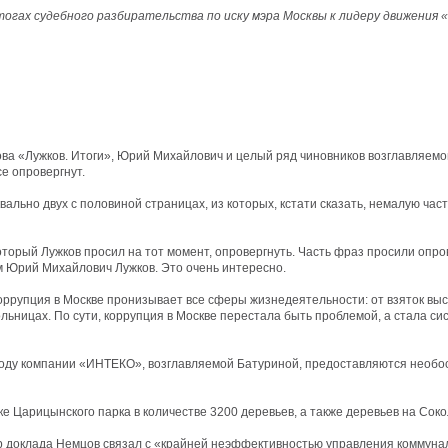
тогах судебного разбирательства по иску мэра Москвы к лидеру движени
ва «Лужков. Итоги», Юрий Михайлович и целый ряд чиновников возглавляемого
се опровергнут.
вально двух с половиной страницах, из которых, кстати сказать, немалую ч
оторый Лужков просил на тот момент, опровергнуть. Часть фраз просили опро
м Юрий Михайлович Лужков. Это очень интересно.
«коррупция в Москве пронизывает все сферы жизнедеятельности: от взяток в
ольницах. По сути, коррупция в Москве перестала быть проблемой, а стала с
воду компании «ИНТЕКО», возглавляемой Батуриной, предоставляются необос
 Царицынского парка в количестве 3200 деревьев, а также деревьев на Соко
р доклада Немцов связал с «крайней неэффективностью управления коммуна