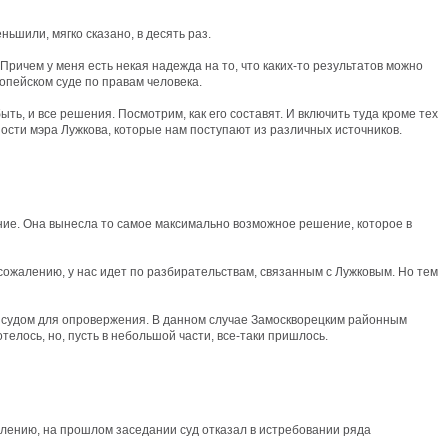
ньшили, мягко сказано, в десять раз.
Причем у меня есть некая надежда на то, что каких-то результатов можно
вропейском суде по правам человека.
ь, и все решения. Посмотрим, как его составят. И включить туда кроме тех
ности мэра Лужкова, которые нам поступают из различных источников.
ние. Она вынесла то самое максимально возможное решение, которое в
 сожалению, у нас идет по разбирательствам, связанным с Лужковым. Но тем
та судом для опровержения. В данном случае Замоскворецким районным
телось, но, пусть в небольшой части, все-таки пришлось.
алению, на прошлом заседании суд отказал в истребовании ряда