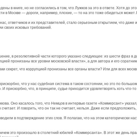
ы в книге, но не согласились в том, что Лужков за это в ответе. Хотя до это
сти в Москве — дороги, например, плохие, — то на это тоже обидеться может 
 нас, ответчиков и их представителей, стало серьезным открытием, что даже
ии своих исковых требований.
ние, в резолютивной части которого указано следующее: из шести фраз в до
упцией пронизаны все уровни московской власти», а для автора и его соратни
аки секрет, что коррупцией пронизаны все органы власти? Или для всех моск
рискорбно, что у нас судебная система в таком состоянии, но это по большом
 И прискорбно, что, в принципе, судье приходится удовлетворять хоть что-т
ова. Оно касалось того, что Немцов в интервью газете «Коммерсант» указал,
 считает. И говорить, что он так не считает, нельзя. Даже если предположить
риводили в подтверждение этих слов. Я полагаю, что на этом категорически на
причем это произошло в столетний юбилей «Коммерсанта». В этот же день пр