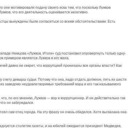
го они мотивировали подачу своего иска тем, что поскольку Лужков
Лужков, что его деятельность оценивается негативно.
 истцы вынуждены были согласиться со всеми обстоятельствами. Есть
кладе Немцова «Лужков. Итоги» суд постановил опровергнуть только одну-
ков примером являются Лужков и его жена.
вичей давно не секрет, что коррупцией пронизаны все органы власти? Как
у счету демарш судьи. Потому что она, надо отдать должное, пять из шести
о из заведомо неудовлетворимых требований мэра и его так называемого
 что, по его мнению, Лужков — вор и коррупционер. И он действительно так
, что он заблуждался.
стоял сам отец города. На эту фразу он очень обиделся. Хотя высказана она
азднуется столетие газеты, и на юбилей ожидается президент Медведев,