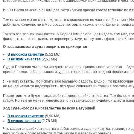
который поздравил «Коммерсант» с занимаемой принципиальной и честно
И 500 тысяч взыскано с Немцова, хотя Лужков просил соответственно по пят
Тем не менее мы не считаем, что это справедливо по части требования к Не
добиться. Конечно, не в Мосгорсуде, который, к сожалению, как мне предста
Так что все только начинается. А Борис Немцов обещает издать том №2, то
фактов, которые остались не опровергнутыми, массу новых фактов и обстоя
О независимости суда говорить не приходится
В высоком качестве
(5,52 Мб)
В низком качестве
(2,61 Мб)
Судью Паскевич мы знали как достаточно принципиального человека… Здес
принципе можно было вынести: удовлетворила только в одной фразе из ше
Я не могу сказать, что испытываю большую радость. Видно, что правосудие
не менее какая-то надежда есть, что даже судебная инстанция все-таки н
Посмотрим, что будет в ходе арбитражного разбирательства. Тем более чт
судом. Но тем не менее, конечно же, о независимости судебной власти говор
Ход судебного разбирательства по иску Батуриной
В высоком качестве
(5,90 Мб)
В низком качестве
(2,78 Мб)
Что касается разбирательства в арбитражном суде по иску Батуриной, то 
необходимых доказательств. В том числе и у властных органов.