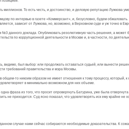
й позицией.
ь миллионов. То есть честь, и достоинство, и деловую репутацию Лужкова уме
мцову по интервью в газете «Коммерсант», и, безусловно, будем обжаловать. 
вляется, зависит от Лужкова, но, возможно, в Верховном суде и уж точно в Е
м №3 данного доклада. Опубликовать резолютивную часть решения, а может быт
тельств по коррупционной деятельности в Москве и, в частности, по деятель
ь, видимо, был выбор: или продолжать оставаться судьей, или вынести реше
сти требований правительства и мэра Москвы.
 в общем-то никоим образом не имеет отношения к тому процессу, который, к
е удовлетворяет в минимально возможном для них объеме.
о одна фраза из того, что просит опровергнуть Батурина, уже была отвергну
ить не приходится. Суд ясно показал, что удовлетворять иск ему крайне не хо
в данном случае нами сейчас собираются необходимые доказательства. К сож