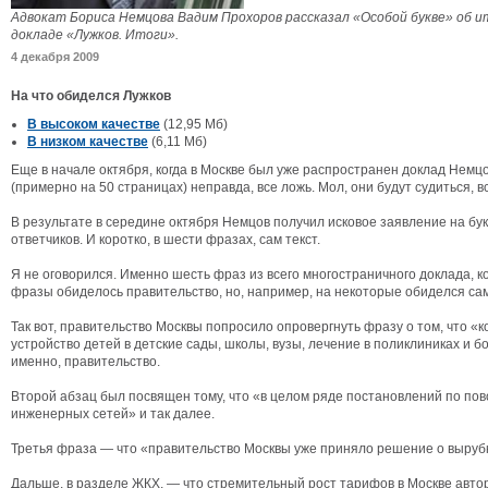
Адвокат Бориса Немцова Вадим Прохоров рассказал «Особой букве» об и
докладе «Лужков. Итоги».
4 декабря 2009
На что обиделся Лужков
В высоком качестве
(12,95 Мб)
В низком качестве
(6,11 Мб)
Еще в начале октября, когда в Москве был уже распространен доклад Немцо
(примерно на 50 страницах) неправда, все ложь. Мол, они будут судиться, в
В результате в середине октября Немцов получил исковое заявление на бук
ответчиков. И коротко, в шести фразах, сам текст.
Я не оговорился. Именно шесть фраз из всего многостраничного доклада, к
фразы обиделось правительство, но, например, на некоторые обиделся са
Так вот, правительство Москвы попросило опровергнуть фразу о том, что 
устройство детей в детские сады, школы, вузы, лечение в поликлиниках и б
именно, правительство.
Второй абзац был посвящен тому, что «в целом ряде постановлений по по
инженерных сетей» и так далее.
Третья фраза — что «правительство Москвы уже приняло решение о вырубке
Дальше, в разделе ЖКХ, — что стремительный рост тарифов в Москве авто