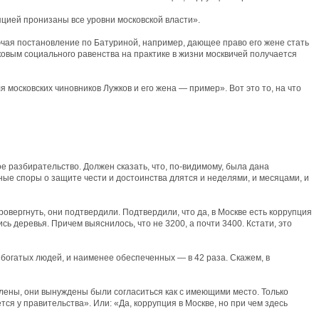
пцией пронизаны все уровни московской власти».
чая постановление по Батуриной, например, дающее право его жене стать
овым социального равенства на практике в жизни москвичей получается
я московских чиновников Лужков и его жена — пример». Вот это то, на что
 разбирательство. Должен сказать, что, по-видимому, была дана
ые споры о защите чести и достоинства длятся и неделями, и месяцами, и
ровергнуть, они подтвердили. Подтвердили, что да, в Москве есть коррупция
сь деревья. Причем выяснилось, что не 3200, а почти 3400. Кстати, это
богатых людей, и наименее обеспеченных — в 42 раза. Скажем, в
слены, они вынуждены были согласиться как с имеющими место. Только
тся у правительства». Или: «Да, коррупция в Москве, но при чем здесь