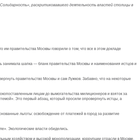
я «Солидарность», раскритиковавшего деятельность властей столицы в
 им правительства Москвы говорили о том, что все в этом докладе
асть занимала шапка — бланк правительства Москвы и наименования истцов и
вергнуть правительство Москвы и сам Лужков. Забавно, что на некоторые
ысокопоставленным лицам до вымогательства милиционеров и взяток за
истемой». Это первый абзац, который просили опровергнуть истцы, а
нованные льготы: освобождение от платежей в город за развитие
ле». Экологические власти обиделись.
льным хозяйством и высокой монополизации, коррупции отрасли в Москве.