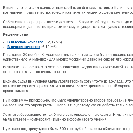
В принципе, они согласились с прискорбными фактами, которые были приведен
возглавляет правительство, то если критикуется какая-то сфера деятельно
Собственно говоря, практически для всех наблюдателей, журналистов, да и
неоспоримые данные, но при этом почему-то упорствовали в удовлетворен
Решение суда
В высоком качестве
(12,96 Мб)
В низком качестве
(6,12 Мб)
И, наконец, 30 ноября Замоскворецким районным судом было вынесено реше
единственную. А именно: «Для многих москвичей давно не секрет, что корр
Возникает вопрос: как это можно опровергнуть? Для многих москвичей все-т
это опровергать — не очень понятно.
Видимо, судья вынуждена была удовлетворить хоть что-то из доклада. Это п
пунктов не удовлетворила. Хотя они носят более принципиальный характер.
правительства.
Ну и совсем уж прискорбно, что было удовлетворено второе требование Лужк
считает. Как это опровергать — непонятно, потому что он действительно так
Хотя, это, безусловно, не так. У него есть определенные факты. И мы их п
была в газете «Коммерсант» именно в форме своего мнения.
Ну и, наконец, присуждены были 500 тыс. рублей с газеты «Коммерсант», 