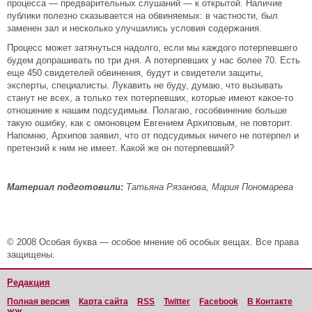
процесса — предварительных слушаний — к открытой. Наличие
публики полезно сказывается на обвиняемых: в частности, был
заменен зал и несколько улучшились условия содержания.
Процесс может затянуться надолго, если мы каждого потерпевшего
будем допрашивать по три дня. А потерпевших у нас более 70. Есть
еще 450 свидетелей обвинения, будут и свидетели защиты,
эксперты, специалисты. Лукавить не буду, думаю, что вызывать
станут не всех, а только тех потерпевших, которые имеют какое-то
отношение к нашим подсудимым. Полагаю, гособвинение больше
такую ошибку, как с омоновцем Евгением Архиповым, не повторит.
Напомню, Архипов заявил, что от подсудимых ничего не потерпел и
претензий к ним не имеет. Какой же он потерпевший?
Материал подготовили:
Татьяна Рязанова, Мария Пономарева
© 2008 Особая буква — особое мнение об особых вещах. Все права
защищены.
Редакция
Полная версия
Карта сайта
RSS
Twitter
Facebook
В Контакте