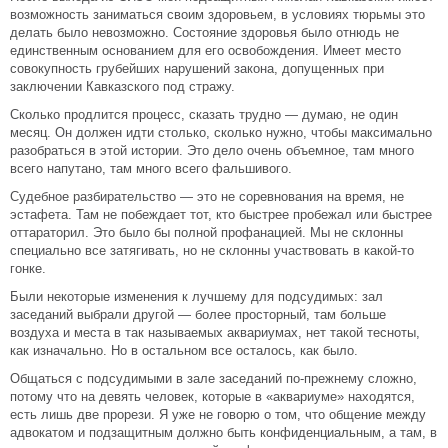
возможность заниматься своим здоровьем, в условиях тюрьмы это
делать было невозможно. Состояние здоровья было отнюдь не
единственным основанием для его освобождения. Имеет место
совокупность грубейших нарушений закона, допущенных при
заключении Кавказского под стражу.
Сколько продлится процесс, сказать трудно — думаю, не один
месяц. Он должен идти столько, сколько нужно, чтобы максимально
разобраться в этой истории. Это дело очень объемное, там много
всего напутано, там много всего фальшивого.
Судебное разбирательство — это не соревнования на время, не
эстафета. Там не побеждает тот, кто быстрее пробежал или быстрее
оттараторил. Это было бы полной профанацией. Мы не склонны
специально все затягивать, но не склонны участвовать в какой-то
гонке.
Были некоторые изменения к лучшему для подсудимых: зал
заседаний выбрали другой — более просторный, там больше
воздуха и места в так называемых аквариумах, нет такой тесноты,
как изначально. Но в остальном все осталось, как было.
Общаться с подсудимыми в зале заседаний по-прежнему сложно,
потому что на девять человек, которые в «аквариуме» находятся,
есть лишь две прорези. Я уже не говорю о том, что общение между
адвокатом и подзащитным должно быть конфиденциальным, а там, в