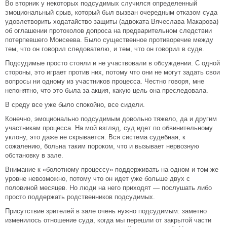
Во вторник у некоторых подсудимых случился определенный
эмоциональный срыв, который был вызван очередным отказом суда
удовлетворить ходатайство защиты (адвоката Вячеслава Макарова)
об оглашении протоколов допроса на предварительном следствии
потерпевшего Моисеева. Было существенное противоречие между
тем, что он говорил следователю, и тем, что он говорил в суде.
Подсудимые просто стояли и не участвовали в обсуждении. С одной
стороны, это играет против них, потому что они не могут задать свои
вопросы ни одному из участников процесса. Честно говоря, мне
непонятно, что это была за акция, какую цель она преследовала.
В среду все уже было спокойно, все сидели.
Конечно, эмоционально подсудимым довольно тяжело, да и другим
участникам процесса. На мой взгляд, суд идет по обвинительному
уклону, это даже не скрывается. Вся система судебная, к
сожалению, больна таким пороком, что и вызывает нервозную
обстановку в зале.
Внимание к «болотному процессу» поддерживать на одном и том же
уровне невозможно, потому что он идет уже больше двух с
половиной месяцев. Но люди на него приходят — послушать либо
просто поддержать родственников подсудимых.
Присутствие зрителей в зале очень нужно подсудимым: заметно
изменилось отношение суда, когда мы перешли от закрытой части