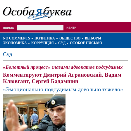
поиск:
NO COMMENTS
ПОЛИТИКА
ОБЩЕСТВО
ВЫБОРЫ
ЭКОНОМИКА
КОРРУПЦИЯ
СУД
ОСОБОЕ ПИСЬМО
Суд
«Болотный процесс» глазами адвокатов подсудимых
Комментируют Дмитрий Аграновский, Вадим
Клювгант, Сергей Бадамшин
«Эмоционально подсудимым довольно тяжело»