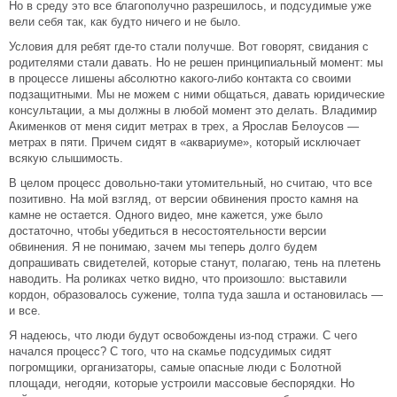
Но в среду это все благополучно разрешилось, и подсудимые уже
вели себя так, как будто ничего и не было.
Условия для ребят где-то стали получше. Вот говорят, свидания с
родителями стали давать. Но не решен принципиальный момент: мы
в процессе лишены абсолютно какого-либо контакта со своими
подзащитными. Мы не можем с ними общаться, давать юридические
консультации, а мы должны в любой момент это делать. Владимир
Акименков от меня сидит метрах в трех, а Ярослав Белоусов —
метрах в пяти. Причем сидят в «аквариуме», который исключает
всякую слышимость.
В целом процесс довольно-таки утомительный, но считаю, что все
позитивно. На мой взгляд, от версии обвинения просто камня на
камне не остается. Одного видео, мне кажется, уже было
достаточно, чтобы убедиться в несостоятельности версии
обвинения. Я не понимаю, зачем мы теперь долго будем
допрашивать свидетелей, которые станут, полагаю, тень на плетень
наводить. На роликах четко видно, что произошло: выставили
кордон, образовалось сужение, толпа туда зашла и остановилась —
и все.
Я надеюсь, что люди будут освобождены из-под стражи. С чего
начался процесс? С того, что на скамье подсудимых сидят
погромщики, организаторы, самые опасные люди с Болотной
площади, негодяи, которые устроили массовые беспорядки. Но