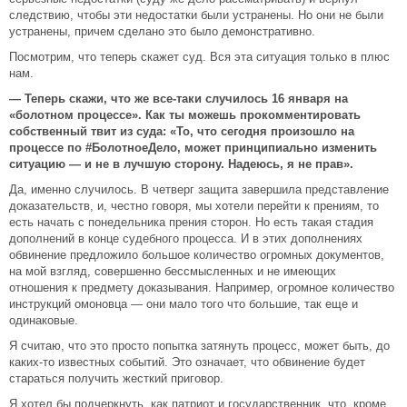
следствию, чтобы эти недостатки были устранены. Но они не были
устранены, причем сделано это было демонстративно.
Посмотрим, что теперь скажет суд. Вся эта ситуация только в плюс
нам.
— Теперь скажи, что же все-таки случилось 16 января на
«болотном процессе». Как ты можешь прокомментировать
собственный твит из суда: «То, что сегодня произошло на
процессе по #БолотноеДело, может принципиально изменить
ситуацию — и не в лучшую сторону. Надеюсь, я не прав».
Да, именно случилось. В четверг защита завершила представление
доказательств, и, честно говоря, мы хотели перейти к прениям, то
есть начать с понедельника прения сторон. Но есть такая стадия
дополнений в конце судебного процесса. И в этих дополнениях
обвинение предложило большое количество огромных документов,
на мой взгляд, совершенно бессмысленных и не имеющих
отношения к предмету доказывания. Например, огромное количество
инструкций омоновца — они мало того что большие, так еще и
одинаковые.
Я считаю, что это просто попытка затянуть процесс, может быть, до
каких-то известных событий. Это означает, что обвинение будет
стараться получить жесткий приговор.
Я хотел бы подчеркнуть, как патриот и государственник, что, кроме