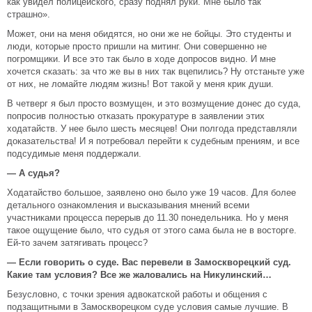
как увидел полицейского, сразу поднял руки. Мне было так
страшно».
Может, они на меня обидятся, но они же не бойцы. Это студенты и
люди, которые просто пришли на митинг. Они совершенно не
погромщики. И все это так было в ходе допросов видно. И мне
хочется сказать: за что же вы в них так вцепились? Ну отстаньте уже
от них, не ломайте людям жизнь! Вот такой у меня крик души.
В четверг я был просто возмущен, и это возмущение донес до суда,
попросив полностью отказать прокуратуре в заявлении этих
ходатайств. У нее было шесть месяцев! Они полгода представляли
доказательства! И я потребовал перейти к судебным прениям, и все
подсудимые меня поддержали.
— А судья?
Ходатайство большое, заявлено оно было уже 19 часов. Для более
детального ознакомления и высказывания мнений всеми
участниками процесса перерыв до 11.30 понедельника. Но у меня
такое ощущение было, что судья от этого сама была не в восторге.
Ей-то зачем затягивать процесс?
— Если говорить о суде. Вас перевели в Замоскворецкий суд.
Какие там условия? Все же жаловались на Никулинский…
Безусловно, с точки зрения адвокатской работы и общения с
подзащитными в Замоскворецком суде условия самые лучшие. В