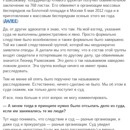
Развозжаеву. Координатор «Левого фронта» получил обвинительное
заключение на 768 листах. Его обвиняют в организации массовых
беспорядков на Болотной площади в Москве 6 мая 2012 года и в
приготовлении к массовым беспорядкам осенью этого же года.
(
ДАЛЕЕ
)
Да, от других адвокатов я знаю, что там. На мой взгляд, указания
суда не выполнены демонстративно и явно. Просто формально
следствие было возобновлено и также формально было завершено.
Той же самой следственной группой, которой мы неоднократно
заявляли отводы. А делали мы это потому, что в состав этой группы
входят свидетели и потерпевшие по другому делу, где обвиняемым
значится Леонид Развозжаев. Это дело о так называемом заведомо
ложном доносе. Эта группа вообще ничего не имеет права
расследовать.
Тем не менее ей опять было поручено так называемое
расследование. Естественно, ничего сделано не было. Мы об этом в
суде скажем, как только дело поступит в суд.
И все, пока больше я этот вопрос не могу комментировать.
— А зачем тогда в принципе нужно было отсылать дело из суда,
если им занимались те же люди?
Тут надо понимать, что следствие и суд — разные организации, и
даже суд и прокуратура — разные организации. Суд увидел
серьезные недостатки (суду же дело рассматривать) и вернул