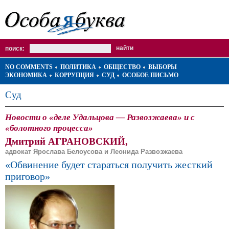
поиск:
NO COMMENTS
ПОЛИТИКА
ОБЩЕСТВО
ВЫБОРЫ
ЭКОНОМИКА
КОРРУПЦИЯ
СУД
ОСОБОЕ ПИСЬМО
Суд
Новости о «деле Удальцова — Развозжаева» и с
«болотного процесса»
Дмитрий АГРАНОВСКИЙ,
адвокат Ярослава Белоусова и Леонида Развозжаева
«Обвинение будет стараться получить жесткий
приговор»