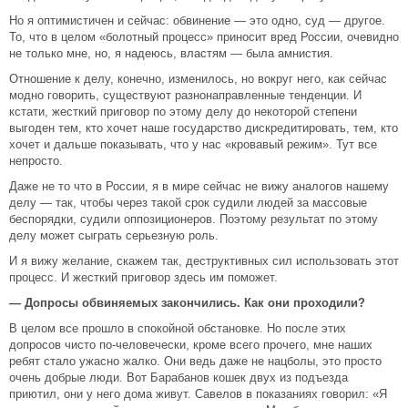
Но я оптимистичен и сейчас: обвинение — это одно, суд — другое.
То, что в целом «болотный процесс» приносит вред России, очевидно
не только мне, но, я надеюсь, властям — была амнистия.
Отношение к делу, конечно, изменилось, но вокруг него, как сейчас
модно говорить, существуют разнонаправленные тенденции. И
кстати, жесткий приговор по этому делу до некоторой степени
выгоден тем, кто хочет наше государство дискредитировать, тем, кто
хочет и дальше показывать, что у нас «кровавый режим». Тут все
непросто.
Даже не то что в России, я в мире сейчас не вижу аналогов нашему
делу — так, чтобы через такой срок судили людей за массовые
беспорядки, судили оппозиционеров. Поэтому результат по этому
делу может сыграть серьезную роль.
И я вижу желание, скажем так, деструктивных сил использовать этот
процесс. И жесткий приговор здесь им поможет.
— Допросы обвиняемых закончились. Как они проходили?
В целом все прошло в спокойной обстановке. Но после этих
допросов чисто по-человечески, кроме всего прочего, мне наших
ребят стало ужасно жалко. Они ведь даже не нацболы, это просто
очень добрые люди. Вот Барабанов кошек двух из подъезда
приютил, они у него дома живут. Савелов в показаниях говорил: «Я