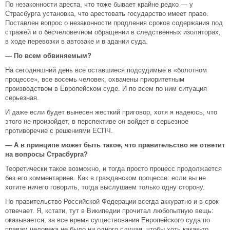
По незаконности ареста, что тоже бывает крайне редко — у
Страсбурга установка, что арестовать государство имеет право.
Поставлен вопрос о незаконности продления сроков содержания под
стражей и о бесчеловечном обращении в следственных изоляторах,
в ходе перевозки в автозаке и в здании суда.
— По всем обвиняемым?
На сегодняшний день все оставшиеся подсудимые в «болотном
процессе», все восемь человек, охвачены приоритетным
производством в Европейском суде. И по всем по ним ситуация
серьезная.
И даже если будет вынесен жесткий приговор, хотя я надеюсь, что
этого не произойдет, в перспективе он войдет в серьезное
противоречие с решениями ЕСПЧ.
— А в принципе может быть такое, что правительство не ответит
на вопросы Страсбурга?
Теоретически такое возможно, и тогда просто процесс продолжается
без его комментариев. Как в гражданском процессе: если вы не
хотите ничего говорить, тогда выслушаем только одну сторону.
Но правительство Российской Федерации всегда аккуратно и в срок
отвечает. Я, кстати, тут в Википедии прочитал любопытную вещь:
оказывается, за все время существования Европейского суда по
правам человека не было ни одного случая, чтобы хоть какая-то