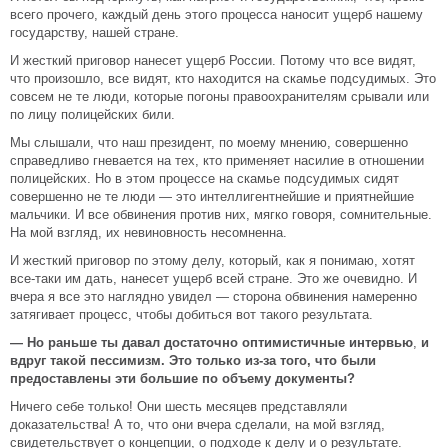
всего прочего, каждый день этого процесса наносит ущерб нашему
государству, нашей стране.
И жесткий приговор нанесет ущерб России. Потому что все видят,
что произошло, все видят, кто находится на скамье подсудимых. Это
совсем не те люди, которые погоны правоохранителям срывали или
по лицу полицейских били.
Мы слышали, что наш президент, по моему мнению, совершенно
справедливо гневается на тех, кто применяет насилие в отношении
полицейских. Но в этом процессе на скамье подсудимых сидят
совершенно не те люди — это интеллигентнейшие и приятнейшие
мальчики. И все обвинения против них, мягко говоря, сомнительные.
На мой взгляд, их невиновность несомненна.
И жесткий приговор по этому делу, который, как я понимаю, хотят
все-таки им дать, нанесет ущерб всей стране. Это же очевидно. И
вчера я все это наглядно увидел — сторона обвинения намеренно
затягивает процесс, чтобы добиться вот такого результата.
— Но раньше ты давал достаточно оптимистичные интервью
,
и
вдруг такой пессимизм. Это только из-за того, что были
предоставлены эти большие по объему документы?
Ничего себе только! Они шесть месяцев представляли
доказательства! А то, что они вчера сделали, на мой взгляд,
свидетельствует о концепции, о подходе к делу и о результате.