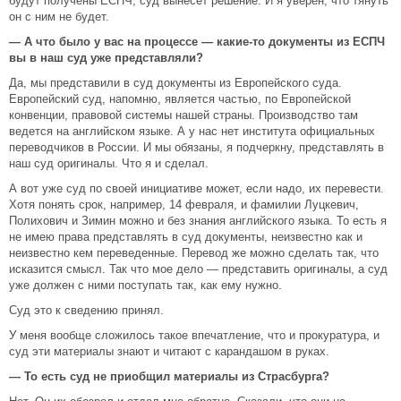
будут получены ЕСПЧ, суд вынесет решение. И я уверен, что тянуть
он с ним не будет.
— А что было у вас на процессе — какие-то документы из ЕСПЧ
вы в наш суд уже представляли?
Да, мы представили в суд документы из Европейского суда.
Европейский суд, напомню, является частью, по Европейской
конвенции, правовой системы нашей страны. Производство там
ведется на английском языке. А у нас нет института официальных
переводчиков в России. И мы обязаны, я подчеркну, представлять в
наш суд оригиналы. Что я и сделал.
А вот уже суд по своей инициативе может, если надо, их перевести.
Хотя понять срок, например, 14 февраля, и фамилии Луцкевич,
Полихович и Зимин можно и без знания английского языка. То есть я
не имею права представлять в суд документы, неизвестно как и
неизвестно кем переведенные. Перевод же можно сделать так, что
исказится смысл. Так что мое дело — представить оригиналы, а суд
уже должен с ними поступать так, как ему нужно.
Суд это к сведению принял.
У меня вообще сложилось такое впечатление, что и прокуратура, и
суд эти материалы знают и читают с карандашом в руках.
— То есть суд не приобщил материалы из Страсбурга?