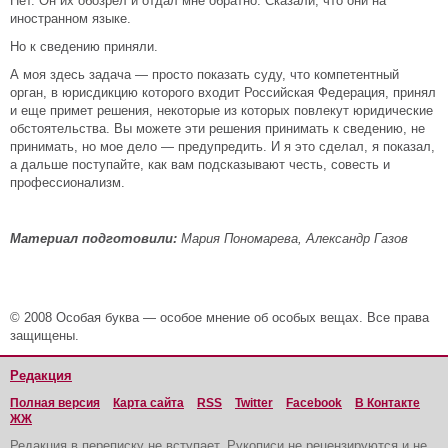
Нет. Он их обозрел и отдал мне обратно. Сказали, что они на
иностранном языке.
Но к сведению приняли.
А моя здесь задача — просто показать суду, что компетентный
орган, в юрисдикцию которого входит Российская Федерация, принял
и еще примет решения, некоторые из которых повлекут юридические
обстоятельства. Вы можете эти решения принимать к сведению, не
принимать, но мое дело — предупредить. И я это сделал, я показал,
а дальше поступайте, как вам подсказывают честь, совесть и
профессионализм.
Материал подготовили:
Мария Пономарева, Александр Газов
© 2008 Особая буква — особое мнение об особых вещах. Все права
защищены.
Редакция
Полная версия
Карта сайта
RSS
Twitter
Facebook
В Контакте
ЖЖ
Редакция в переписку не вступает. Рукописи не рецензируются и не