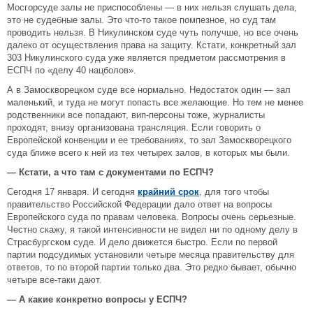
Мосгорсуде залы не приспособлены — в них нельзя слушать дела,
это не судебные залы. Это что-то такое помпезное, но суд там
проводить нельзя. В Никулинском суде чуть получше, но все очень
далеко от осуществления права на защиту. Кстати, конкретный зал
303 Никулинского суда уже является предметом рассмотрения в
ЕСПЧ по «делу 40 нацболов».
А в Замоскворецком суде все нормально. Недостаток один — зал
маленький, и туда не могут попасть все желающие. Но тем не менее
родственники все попадают, вип-персоны тоже, журналисты
проходят, внизу организована трансляция. Если говорить о
Европейской конвенции и ее требованиях, то зал Замоскворецкого
суда ближе всего к ней из тех четырех залов, в которых мы были.
— Кстати, а что там с документами по ЕСПЧ?
Сегодня 17 января. И сегодня
крайний срок
, для того чтобы
правительство Российской Федерации дало ответ на вопросы
Европейского суда по правам человека. Вопросы очень серьезные.
Честно скажу, я такой интенсивности не видел ни по одному делу в
Страсбургском суде. И дело движется быстро. Если по первой
партии подсудимых установили четыре месяца правительству для
ответов, то по второй партии только два. Это редко бывает, обычно
четыре все-таки дают.
— А какие конкретно вопросы у ЕСПЧ?