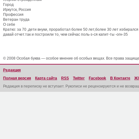
Город
Иркутск, Россия
Профессия
Ветеран труда
О себе
Кратко: за 70 ,дети внуки, проработал более 50 лет,более 30 лет избиралс
давай отчет.так и построили то, чем сейчас поль-з-ся капит-ты -огн-35
© 2008 Особая буква — особое мнение об особых вещах. Все права защищ
Редакция
Полная версия
Карта сайта
RSS
Twitter
Facebook
В Контакте
Ж
Редакция в переписку не вступает. Рукописи не рецензируются и не возвра