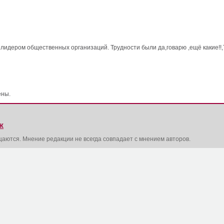
я лидером общественных организаций. Трудности были да,говарю ,ещё какие!!
ены.
Ж
щаются. Мнение редакции не всегда совпадает с мнением авторов.