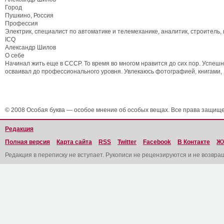
Город
Пушкино, Россия
Профессия
Электрик, специалист по автоматике и телемеханике, аналитик, строитель,
ICQ
Александр Шилов
О себе
Начинал жить еще в СССР. То время во многом нравится до сих пор. Успеш
осваивал до профессионального уровня. Увлекаюсь фотографией, книгами
© 2008 Особая буква — особое мнение об особых вещах. Все права защищ
Редакция
Полная версия
Карта сайта
RSS
Twitter
Facebook
В Контакте
Ж
Редакция в переписку не вступает. Рукописи не рецензируются и не возвра