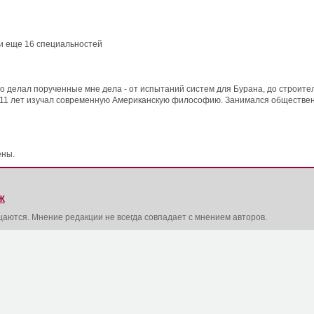
 и еще 16 специальностей
но делал порученные мне дела - от испытаний систем для Бурана, до строите
, 11 лет изучал современную Американскую философию. Занимался обществе
ены.
Ж
щаются. Мнение редакции не всегда совпадает с мнением авторов.