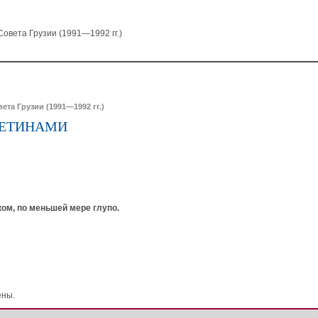
овета Грузии (1991—1992 гг.)
та Грузии (1991—1992 гг.)
СЕТИНАМИ
ом, по меньшей мере глупо.
ены.