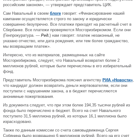
российским законом», — утверждает представитель ЦИК.
Сам Навальный в своем
блоге
говорит: «Финансирование нашей
кампании осуществляется строго по закону и юридически
совершенно безупречно. Все платежи приходят на расчетный счет в
Сбербанке. Все платежи проверяются Мосгоризбиркомом. Если они
(Генпрокуратура. —
Ред.
) нам говорят: платеж незаконный, не
указано отчество, или дата рождения, или тем более гражданство,
мы возвращаем платеж».
Интересно, что из материалов, размещенных на сайте
Мосгоризбиркома, следует, что Навальный возвратил более 2
миллионов рублей, которые были перечислены в его избирательный
фонд.
Представитель Мосгоризбиркома пояснил агентству
РИА «Новости»
,
что кандидат должен возвратить деньги жертвователям, если они
поступили с нарушением закона, а в бюджет перечисляются
анонимные пожертвования.
Из документа следует, что при этом более 194,35 тысячи рублей из
фонда было перечислено в бюджет. Всего на счет Навального
поступило 31,5 миллиона рублей, из которых 16,1 миллиона было
израсходовано.
Также по данным комиссии со счета самовыдвиженца Сергея
Собянина было возвращено 6 миллионов рублей. Всего на его счет