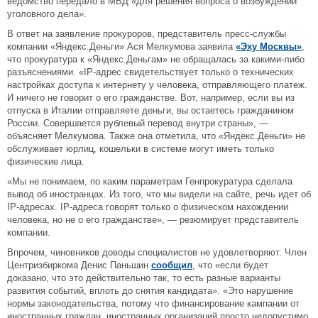
ведомство передало в МВД «для решения вопроса о возбуждении
уголовного дела».
В ответ на заявление прокуроров, представитель пресс-службы
компании «Яндекс.Деньги» Ася Мелкумова заявила
«Эху Москвы»
,
что прокуратура к «Яндекс.Деньгам» не обращалась за какими-либо
разъяснениями. «IP-адрес свидетельствует только о технических
настройках доступа к интернету у человека, отправляющего платеж.
И ничего не говорит о его гражданстве. Вот, например, если вы из
отпуска в Италии отправляете деньги, вы остаетесь гражданином
России. Совершается рублевый перевод внутри страны», —
объясняет Мелкумова. Также она отметила, что «Яндекс.Деньги» не
обслуживает юрлиц, кошельки в системе могут иметь только
физические лица.
«Мы не понимаем, по каким параметрам Генпрокуратура сделала
вывод об иностранцах. Из того, что мы видели на сайте, речь идет об
IP-адресах. IP-адреса говорят только о физическом нахождении
человека, но не о его гражданстве», — резюмирует представитель
компании.
Впрочем, чиновников доводы специалистов не удовлетворяют. Член
Центризбиркома Денис Паньшин
сообщил
, что «если будет
доказано, что это действительно так, то есть разные варианты
развития событий, вплоть до снятия кандидата». «Это нарушение
нормы законодательства, потому что финансирование кампании от
иностранных граждан, иностранных организаций просто недопустимо