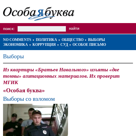
поиск:
NO COMMENTS
ПОЛИТИКА
ОБЩЕСТВО
ВЫБОРЫ
ЭКОНОМИКА
КОРРУПЦИЯ
СУД
ОСОБОЕ ПИСЬМО
Выборы
Из квартиры «Братьев Навального» изъяты «две
тонны» агитационных материалов. Их проверит
МГИК
«Особая буква»
Выборы со взломом