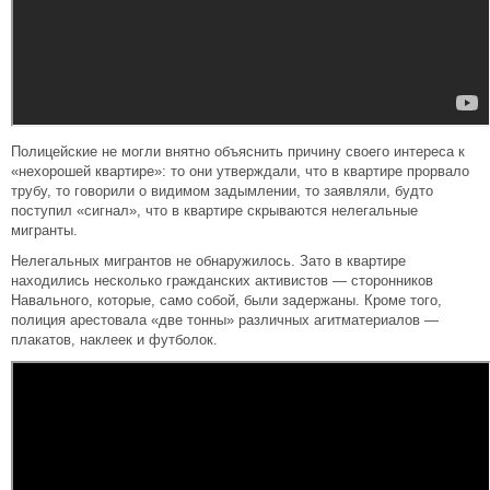
Полицейские не могли внятно объяснить причину своего интереса к
«нехорошей квартире»: то они утверждали, что в квартире прорвало
трубу, то говорили о видимом задымлении, то заявляли, будто
поступил «сигнал», что в квартире скрываются нелегальные
мигранты.
Нелегальных мигрантов не обнаружилось. Зато в квартире
находились несколько гражданских активистов — сторонников
Навального, которые, само собой, были задержаны. Кроме того,
полиция арестовала «две тонны» различных агитматериалов —
плакатов, наклеек и футболок.