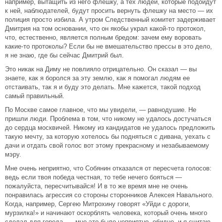
например, вытащить из него флешку, а тех людей, которые подойдут
к ней, наблюдателей, будут просить вернуть флешку на место — их
полиция просто избила. А утром Следственный комитет задерживает
Дмитрия на том основании, что он якобы украл какой-то протокол,
что, естественно, является полным бредом: зачем ему воровать
какие-то протоколы? Если бы не вмешательство прессы в это дело,
я не знаю, где бы сейчас Дмитрий был.
Это никак на Диму не повлияло отрицательно. Он сказал — вы
знаете, как я боролся за эту землю, как я помогал людям ее
отстаивать, так я и буду это делать. Мне кажется, такой подход
самый правильный.
По Москве самое главное, что мы увидели, — равнодушие. Не
пришли люди. Проблема в том, что никому не удалось достучаться
до сердца москвичей. Никому из кандидатов не удалось предложить
такую мечту, за которую хотелось бы подняться с дивана, уехать с
дачи и отдать свой голос вот этому прекрасному и незабываемому
мэру.
Мне очень неприятно, что Собянин отказался от пересчета голосов:
ведь если твоя победа честная, то тебе нечего бояться —
пожалуйста, пересчитывайся! И в то же время мне не очень
понравилась агрессия со стороны сторонников Алексея Навального.
Когда, например, Сергею Митрохину говорят «Уйди с дороги,
мурзилка!» и начинают оскорблять человека, который очень много
сделал для города, — мне это было неприятно, обидно, и я считаю,