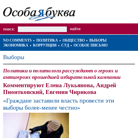
поиск:
NO COMMENTS
ПОЛИТИКА
ОБЩЕСТВО
ВЫБОРЫ
ЭКОНОМИКА
КОРРУПЦИЯ
СУД
ОСОБОЕ ПИСЬМО
Выборы
Политики и политологи рассуждают о героях и
антигероях прошедшей избирательной кампании
Комментируют Елена Лукьянова, Андрей
Пионтковский, Евгения Чирикова
«Граждане заставили власть провести эти
выборы более-менее честно»