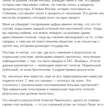
лично по разным УИКам Москвы, убеждает меня в том, что цифры,
которые нам озвучивают сейчас, не совсем точны, в пределах
процента-полутора. И Новая Москва, которая голосовала за
Собянина, составляет около 1 процента от населения. И в целом она
могла бы исправить ситуацию всего на один процент.
Меня не убеждают сегодняшние цифры именно потому, что это тот
случай, когда важен каждый учтенный или неучтенный голос. Когда
мы наконец поймем, что можно победить на выборах одним-
единственным голосом, тогда мы сможем претендовать на то, чтобы
говорить о себе как об ответственном обществе, а не только как о
группе лиц, которыми руководит государство.
Поэтому я считаю, что там, где есть сомнения в результатах по
отдельным участкам, необходимо сверить протоколы, полученные
наблюдателями, с тем, что было введено в ГАС «Выборы». И если
данные различаются — необходим пересчет голосов. Нормальный,
публичный, по всем бюллетеням, и корректировка результатов.
Но, насколько мне известно, еще не все территориальные комиссии
подвели итоги. С чем это связано — хотелось бы знать. Что
случилось с контрольными соотношениями больших протоколов?
При нормальном голосовании и нормальном подсчете голосов
результаты уже должны были быть.
Что касается результатов Алексея Навального, одного из главных
героев этих выборов, — то это огромный успех не только Леши, но и