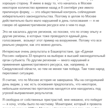
хорошую сторону. Я имею в виду то, что началось в Москве
некоторое количество времени назад и 8 сентября уже имело
приличную форму, — это общественный контроль соблюдения
избирательного законодательства. Поэтому в целом по Москве
действительно было мало нарушений в день голосования — я не
говорю об административном ресурсе или о чем-то еще.
Это не касалось других регионов, но похоже, что по этому опыту и
другие регионы, в которых тоже проводился единый день
голосования, возьмут этот пример на вооружение. Потому что все
реально увидели, как это можно делать.
Интересные очень результаты в Башкортостане, где «Единая
Россия» набрала 33 процента на выборах в высший законодательный
орган субъекта. По другим регионам — много нарушений и
применения административного ресурса, как, например, в
Свердловской области, но тем не менее там победа. Там тоже народ
переломил ситуацию.
Я считаю, что по Москве история не завершена. Мы на сегодняшний
день видим, у нас есть основания предполагать, что некоторое,
небольшое количество протоколов находятся или находились под
угрозой выправления результатов.
Я свободна от собственных пристрастий, мне неважно, кто победит
— я хочу, чтобы было по-честному. Мониторинг, который я провела