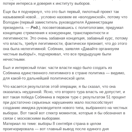
потере интереса и доверия к институту выборов.
Еще бы я подчеркнул, что это был первый, пилотный проект так
называемой новой… условно назовем ее «володинской», потому что
Володин (первый заместитель руководителя Администрации
президента. —
Ред.
), посоветовавшись с политологами, придумал
концепцию стремления к конкуренции, транспарентности и
легитимности. Это очень забавная концепция, забавный курс, потому
что власть, требуя легитимности, фактически признает, что до этого
она была нелегитимной. Собянин, заявляя «Давайте организуем
честные выборы!», подчеркивал, что все предыдущие были
нечестными.
Был и интересный план: части власти надо было создать из
Собянина единственного легитимного в стране политика — видимо,
для какой-то дальнейшей политической цели.
Что касается результатов этой операции, я бы сказал, что она
оказалась неудачной. Ясно, что второго тура власть не допустит, и
вот такая победа Собянина в первом туре с результатом 51 процент
при достаточно серьезных нарушениях мало поспособствует
созданию имиджа руководителя нового типа, выбранного на честных
выборах. Вот такой вот спектр моментов, которые я бы обозначил в
связи с московскими выборами.
Материал по теме: выборы 8 сентября страна в целом
проигнорировала — вот главный вывод после единого дня