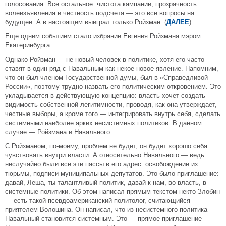
голосования. Все остальное: чистота кампании, прозрачность
волеизъявления и честность подсчета — это все вопросы на
будущее. А в настоящем выиграл только Ройзман. (
ДАЛЕЕ
)
Еще одним событием стало избрание Евгения Ройзмана мэром
Екатеринбурга.
Однако Ройзман — не новый человек в политике, хотя его часто
ставят в один ряд с Навальным как некое новое явление. Напомним,
что он был членом Государственной думы, был в «Справедливой
России», поэтому трудно назвать его политическим откровением. Это
укладывается в действующую концепцию: власть хочет создать
видимость собственной легитимности, проводя, как она утверждает,
честные выборы, а кроме того — интегрировать внутрь себя, сделать
системными наиболее ярких несистемных политиков. В данном
случае — Ройзмана и Навального.
С Ройзманом, по-моему, проблем не будет, он будет хорошо себя
чувствовать внутри власти. А относительно Навального — ведь
неслучайно были все эти пассы в его адрес: освобождение из
тюрьмы, подписи муниципальных депутатов. Это было приглашение:
давай, Леша, ты талантливый политик, давай к нам, во власть, в
системные политики. Об этом написал прямым текстом некто Злобин
— есть такой псевдоамериканский политолог, считающийся
приятелем Волошина. Он написал, что из несистемного политика
Навальный становится системным. Это — прямое приглашение