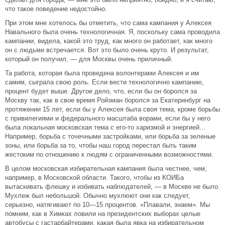
что такое поведение недостойно.
При этом мне хотелось бы отметить, что сама кампания у Алексея
Навального была очень технологичная. Я, поскольку сама проводила
кампании, видела, какой это труд, как много он работает, как много
он с людьми встречается. Вот это было очень круто. И результат,
который он получил, — для Москвы очень приличный.
Та работа, которая была проведена волонтерами Алексея и им
самим, сыграла свою роль. Если вести технологично кампанию,
процент будет выше. Другое дело, что, если бы он боролся за
Москву так, как в свое время Ройзман боролся за Екатеринбург на
протяжении 15 лет, если бы у Алексея была своя тема, кроме борьбы
с привилегиями и федерального масштаба ворами, если бы у него
была локальная московская тема с его-то харизмой и энергией…
Например, борьба с точечными застройками, или борьба за зеленые
зоны, или борьба за то, чтобы наш город перестал быть таким
жестоким по отношению к людям с ограниченными возможностями.
В целом московская избирательная кампания была честнее, чем,
например, в Московской области. Такого, чтобы из КОИБа
вытаскивать флешку и избивать наблюдателей, — в Москве не было.
Мухлеж был небольшой. Обычно мухлюют они как следует,
серьезно, натягивают по 10—15 процентов. «Плавали, знаем». Мы
помним, как в Химках ловили на президентских выборах целые
автобусы с гастарбайтерами, какая была явка на избирательном