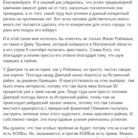
Екатеринбурге. И я лишний раз убедилась, что успех предвыборной
кампании зависит даже не от того, насколько технологично она
проведена, а от того, какой труд был вложен в данный конкретный
регион на протяжении лет. Вот если человек действительно много-
много лет пытается сделать что-то конкретное для этого города, то
рано или поздно его изберут.
И в этой связи мне хотелось бы отметить не только Женю Ройзмана,
но также и Диму Трунина, который избирался в Московской области,
и его утром 9 сентября пытались арестовать. Слава Богу, что
благодаря усилиям прессы его отбили благодаря тому, что шум
перешел в паблик.
У Дмитрия та же история, как у Ройзмана, но просто, честно говоря,
она короче. Полгода назад Дмитрий начал бороться за Истринский
район, за деревню Кривцово. Я присутствовала на этих выборах, там
было очень интересно, потому что там была явка больше 50
процентов уже к трем часам дня. Люди туда шли просто толпами.
Дмитрий полгода бился за Истринский район, чтобы там не
происходил рейдерский захват земель, потому что там силами
местного единоросса с прекрасной фамилией Обманкин пытались
застроить зеленые зоны этого чудесного, очень красивого района. И,
собственно говоря, эти полугодовые усилия увенчались успехом.
Мы думали, что там особых проблем не будет, потому что на участке
есть КОИБы. Но, оказывается, и против КОИБов есть прием. Можно,