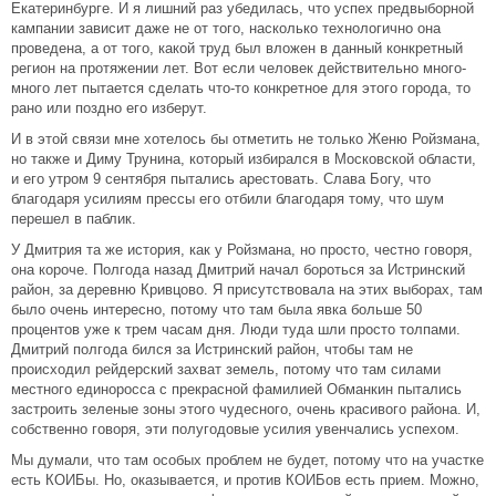
Екатеринбурге. И я лишний раз убедилась, что успех предвыборной
кампании зависит даже не от того, насколько технологично она
проведена, а от того, какой труд был вложен в данный конкретный
регион на протяжении лет. Вот если человек действительно много-
много лет пытается сделать что-то конкретное для этого города, то
рано или поздно его изберут.
И в этой связи мне хотелось бы отметить не только Женю Ройзмана,
но также и Диму Трунина, который избирался в Московской области,
и его утром 9 сентября пытались арестовать. Слава Богу, что
благодаря усилиям прессы его отбили благодаря тому, что шум
перешел в паблик.
У Дмитрия та же история, как у Ройзмана, но просто, честно говоря,
она короче. Полгода назад Дмитрий начал бороться за Истринский
район, за деревню Кривцово. Я присутствовала на этих выборах, там
было очень интересно, потому что там была явка больше 50
процентов уже к трем часам дня. Люди туда шли просто толпами.
Дмитрий полгода бился за Истринский район, чтобы там не
происходил рейдерский захват земель, потому что там силами
местного единоросса с прекрасной фамилией Обманкин пытались
застроить зеленые зоны этого чудесного, очень красивого района. И,
собственно говоря, эти полугодовые усилия увенчались успехом.
Мы думали, что там особых проблем не будет, потому что на участке
есть КОИБы. Но, оказывается, и против КОИБов есть прием. Можно,