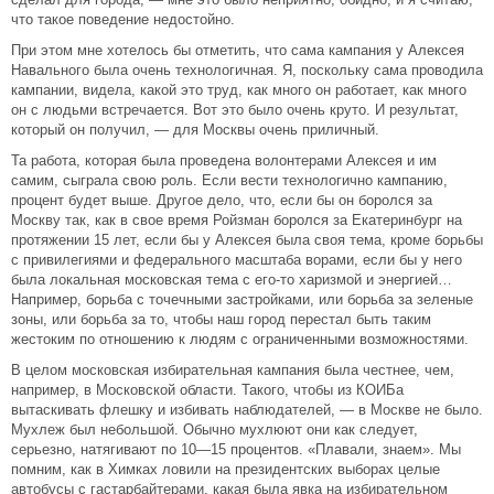
что такое поведение недостойно.
При этом мне хотелось бы отметить, что сама кампания у Алексея
Навального была очень технологичная. Я, поскольку сама проводила
кампании, видела, какой это труд, как много он работает, как много
он с людьми встречается. Вот это было очень круто. И результат,
который он получил, — для Москвы очень приличный.
Та работа, которая была проведена волонтерами Алексея и им
самим, сыграла свою роль. Если вести технологично кампанию,
процент будет выше. Другое дело, что, если бы он боролся за
Москву так, как в свое время Ройзман боролся за Екатеринбург на
протяжении 15 лет, если бы у Алексея была своя тема, кроме борьбы
с привилегиями и федерального масштаба ворами, если бы у него
была локальная московская тема с его-то харизмой и энергией…
Например, борьба с точечными застройками, или борьба за зеленые
зоны, или борьба за то, чтобы наш город перестал быть таким
жестоким по отношению к людям с ограниченными возможностями.
В целом московская избирательная кампания была честнее, чем,
например, в Московской области. Такого, чтобы из КОИБа
вытаскивать флешку и избивать наблюдателей, — в Москве не было.
Мухлеж был небольшой. Обычно мухлюют они как следует,
серьезно, натягивают по 10—15 процентов. «Плавали, знаем». Мы
помним, как в Химках ловили на президентских выборах целые
автобусы с гастарбайтерами, какая была явка на избирательном