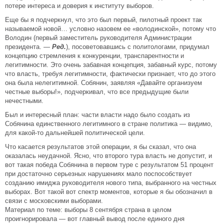
потере интереса и доверия к институту выборов.
Еще бы я подчеркнул, что это был первый, пилотный проект так
называемой новой… условно назовем ее «володинской», потому что
Володин (первый заместитель руководителя Администрации
президента. —
Ред.
), посоветовавшись с политологами, придумал
концепцию стремления к конкуренции, транспарентности и
легитимности. Это очень забавная концепция, забавный курс, потому
что власть, требуя легитимности, фактически признает, что до этого
она была нелегитимной. Собянин, заявляя «Давайте организуем
честные выборы!», подчеркивал, что все предыдущие были
нечестными.
Был и интересный план: части власти надо было создать из
Собянина единственного легитимного в стране политика — видимо,
для какой-то дальнейшей политической цели.
Что касается результатов этой операции, я бы сказал, что она
оказалась неудачной. Ясно, что второго тура власть не допустит, и
вот такая победа Собянина в первом туре с результатом 51 процент
при достаточно серьезных нарушениях мало поспособствует
созданию имиджа руководителя нового типа, выбранного на честных
выборах. Вот такой вот спектр моментов, которые я бы обозначил в
связи с московскими выборами.
Материал по теме: выборы 8 сентября страна в целом
проигнорировала — вот главный вывод после единого дня