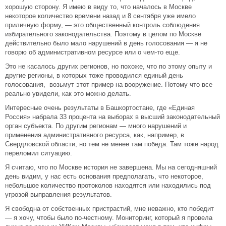
хорошую сторону. Я имею в виду то, что началось в Москве
некоторое количество времени назад и 8 сентября уже имело
приличную форму, — это общественный контроль соблюдения
избирательного законодательства. Поэтому в целом по Москве
действительно было мало нарушений в день голосования — я не
говорю об административном ресурсе или о чем-то еще.
Это не касалось других регионов, но похоже, что по этому опыту и
другие регионы, в которых тоже проводился единый день
голосования, возьмут этот пример на вооружение. Потому что все
реально увидели, как это можно делать.
Интересные очень результаты в Башкортостане, где «Единая
Россия» набрала 33 процента на выборах в высший законодательный
орган субъекта. По другим регионам — много нарушений и
применения административного ресурса, как, например, в
Свердловской области, но тем не менее там победа. Там тоже народ
переломил ситуацию.
Я считаю, что по Москве история не завершена. Мы на сегодняшний
день видим, у нас есть основания предполагать, что некоторое,
небольшое количество протоколов находятся или находились под
угрозой выправления результатов.
Я свободна от собственных пристрастий, мне неважно, кто победит
— я хочу, чтобы было по-честному. Мониторинг, который я провела