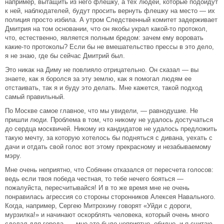
например, вытащить из него флешку, а тех людей, которые подойдут
к ней, наблюдателей, будут просить вернуть флешку на место — их
полиция просто избила. А утром Следственный комитет задерживает
Дмитрия на том основании, что он якобы украл какой-то протокол,
что, естественно, является полным бредом: зачем ему воровать
какие-то протоколы? Если бы не вмешательство прессы в это дело,
я не знаю, где бы сейчас Дмитрий был.
Это никак на Диму не повлияло отрицательно. Он сказал — вы
знаете, как я боролся за эту землю, как я помогал людям ее
отстаивать, так я и буду это делать. Мне кажется, такой подход
самый правильный.
По Москве самое главное, что мы увидели, — равнодушие. Не
пришли люди. Проблема в том, что никому не удалось достучаться
до сердца москвичей. Никому из кандидатов не удалось предложить
такую мечту, за которую хотелось бы подняться с дивана, уехать с
дачи и отдать свой голос вот этому прекрасному и незабываемому
мэру.
Мне очень неприятно, что Собянин отказался от пересчета голосов:
ведь если твоя победа честная, то тебе нечего бояться —
пожалуйста, пересчитывайся! И в то же время мне не очень
понравилась агрессия со стороны сторонников Алексея Навального.
Когда, например, Сергею Митрохину говорят «Уйди с дороги,
мурзилка!» и начинают оскорблять человека, который очень много
сделал для города, — мне это было неприятно, обидно, и я считаю,