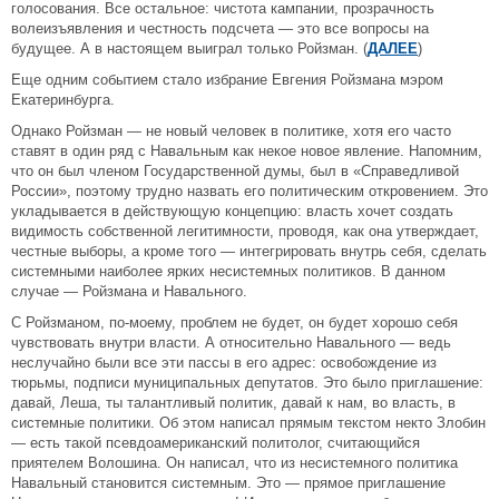
голосования. Все остальное: чистота кампании, прозрачность
волеизъявления и честность подсчета — это все вопросы на
будущее. А в настоящем выиграл только Ройзман. (
ДАЛЕЕ
)
Еще одним событием стало избрание Евгения Ройзмана мэром
Екатеринбурга.
Однако Ройзман — не новый человек в политике, хотя его часто
ставят в один ряд с Навальным как некое новое явление. Напомним,
что он был членом Государственной думы, был в «Справедливой
России», поэтому трудно назвать его политическим откровением. Это
укладывается в действующую концепцию: власть хочет создать
видимость собственной легитимности, проводя, как она утверждает,
честные выборы, а кроме того — интегрировать внутрь себя, сделать
системными наиболее ярких несистемных политиков. В данном
случае — Ройзмана и Навального.
С Ройзманом, по-моему, проблем не будет, он будет хорошо себя
чувствовать внутри власти. А относительно Навального — ведь
неслучайно были все эти пассы в его адрес: освобождение из
тюрьмы, подписи муниципальных депутатов. Это было приглашение:
давай, Леша, ты талантливый политик, давай к нам, во власть, в
системные политики. Об этом написал прямым текстом некто Злобин
— есть такой псевдоамериканский политолог, считающийся
приятелем Волошина. Он написал, что из несистемного политика
Навальный становится системным. Это — прямое приглашение