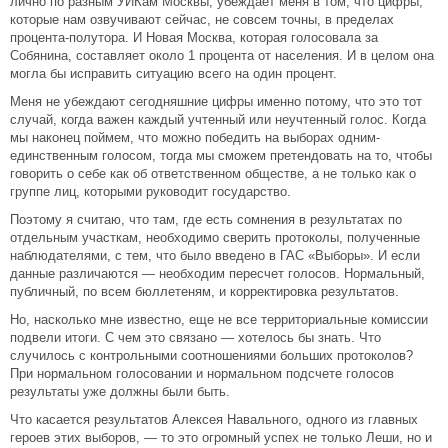
лично по разным УИКам Москвы, убеждает меня в том, что цифры,
которые нам озвучивают сейчас, не совсем точны, в пределах
процента-полутора. И Новая Москва, которая голосовала за
Собянина, составляет около 1 процента от населения. И в целом она
могла бы исправить ситуацию всего на один процент.
Меня не убеждают сегодняшние цифры именно потому, что это тот
случай, когда важен каждый учтенный или неучтенный голос. Когда
мы наконец поймем, что можно победить на выборах одним-
единственным голосом, тогда мы сможем претендовать на то, чтобы
говорить о себе как об ответственном обществе, а не только как о
группе лиц, которыми руководит государство.
Поэтому я считаю, что там, где есть сомнения в результатах по
отдельным участкам, необходимо сверить протоколы, полученные
наблюдателями, с тем, что было введено в ГАС «Выборы». И если
данные различаются — необходим пересчет голосов. Нормальный,
публичный, по всем бюллетеням, и корректировка результатов.
Но, насколько мне известно, еще не все территориальные комиссии
подвели итоги. С чем это связано — хотелось бы знать. Что
случилось с контрольными соотношениями больших протоколов?
При нормальном голосовании и нормальном подсчете голосов
результаты уже должны были быть.
Что касается результатов Алексея Навального, одного из главных
героев этих выборов, — то это огромный успех не только Леши, но и