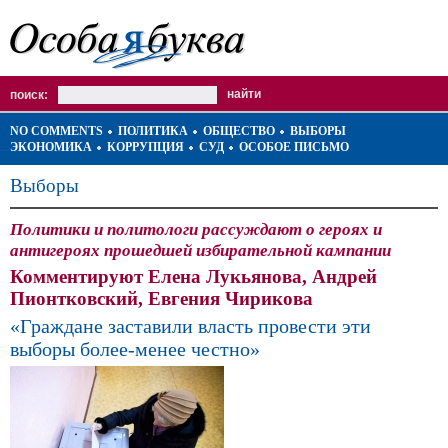
поиск:
NO COMMENTS
ПОЛИТИКА
ОБЩЕСТВО
ВЫБОРЫ
ЭКОНОМИКА
КОРРУПЦИЯ
СУД
ОСОБОЕ ПИСЬМО
Выборы
Политики и политологи рассуждают о героях и
антигероях прошедшей избирательной кампании
Комментируют Елена Лукьянова, Андрей
Пионтковский, Евгения Чирикова
«Граждане заставили власть провести эти
выборы более-менее честно»