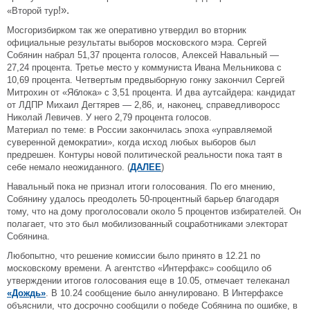
!
».
«Второй тур
Мосгоризбирком так же оперативно утвердил во вторник
официальные результаты выборов московского мэра. Сергей
Собянин набрал 51,37 процента голосов, Алексей Навальный —
27,24 процента. Третье место у коммуниста Ивана Мельникова с
10,69 процента. Четвертым предвыборную гонку закончил Сергей
Митрохин от «Яблока» с 3,51 процента. И два аутсайдера: кандидат
от ЛДПР Михаил Дегтярев — 2,86, и, наконец, справедливоросс
Николай Левичев. У него 2,79 процента голосов.
Материал по теме: в России закончилась эпоха «управляемой
суверенной демократии», когда исход любых выборов был
предрешен. Контуры новой политической реальности пока таят в
себе немало неожиданного. (
ДАЛЕЕ
)
Навальный пока не признал итоги голосования. По его мнению,
Собянину удалось преодолеть 50-процентный барьер благодаря
тому, что на дому проголосовали около 5 процентов избирателей. Он
полагает, что это был мобилизованный соцработниками электорат
Собянина.
Любопытно, что решение комиссии было принято в 12.21 по
московскому времени. А агентство «Интерфакс» сообщило об
утверждении итогов голосования еще в 10.05, отмечает телеканал
«Дождь»
. В 10.24 сообщение было аннулировано. В Интерфаксе
объяснили, что досрочно сообщили о победе Собянина по ошибке, в