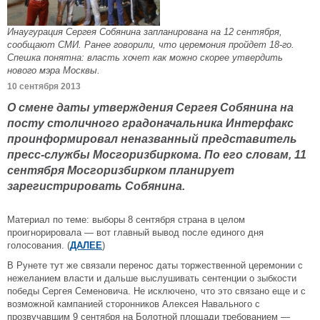
Инаугурация Сергея Собянина запланирована на 12 сентября,
сообщают СМИ. Ранее говорили, что церемония пройдет 18-го.
Спешка понятна: власть хочет как можно скорее утвердить
нового мэра Москвы.
10 сентября 2013
О смене даты утверждения Сергея Собянина на
посту столичного градоначальника Интерфакс
проинформировал неназванный представитель
пресс-службы Мосгоризбиркома. По его словам, 11
сентября Мосгоризбирком планирует
зарегистрировать Собянина.
Материал по теме: выборы 8 сентября страна в целом
проигнорировала — вот главный вывод после единого дня
голосования. (
ДАЛЕЕ
)
В Рунете тут же связали перенос даты торжественной церемонии с
нежеланием власти и дальше выслушивать сентенции о зыбкости
победы Сергея Семеновича. Не исключено, что это связано еще и с
возможной кампанией сторонников Алексея Навального с
прозвучавшим 9 сентября на Болотной площади требованием —