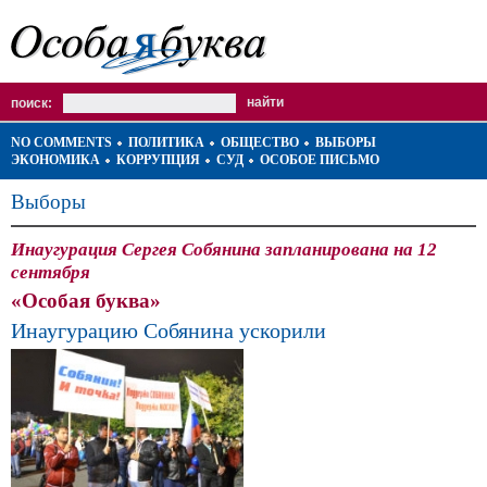
поиск:
NO COMMENTS
ПОЛИТИКА
ОБЩЕСТВО
ВЫБОРЫ
ЭКОНОМИКА
КОРРУПЦИЯ
СУД
ОСОБОЕ ПИСЬМО
Выборы
Инаугурация Сергея Собянина запланирована на 12
сентября
«Особая буква»
Инаугурацию Собянина ускорили