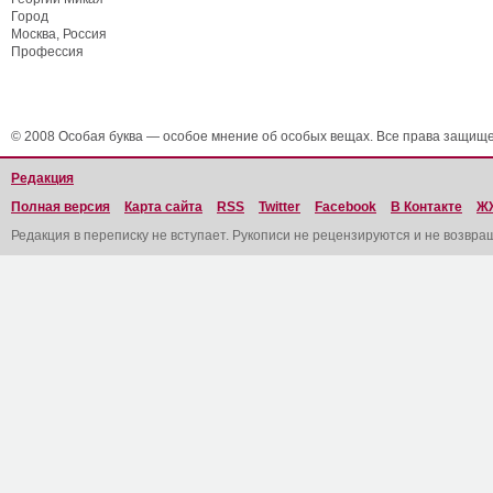
Город
Москва, Россия
Профессия
© 2008 Особая буква — особое мнение об особых вещах. Все права защищ
Редакция
Полная версия
Карта сайта
RSS
Twitter
Facebook
В Контакте
Ж
Редакция в переписку не вступает. Рукописи не рецензируются и не возвра