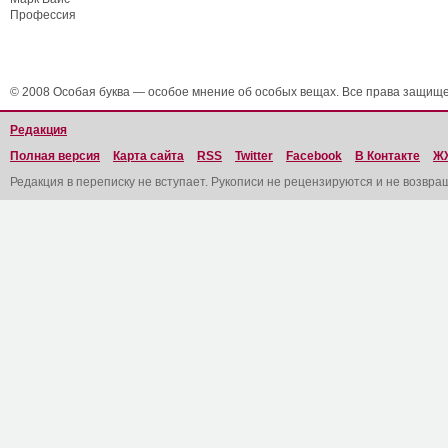
Профессия
© 2008 Особая буква — особое мнение об особых вещах. Все права защищ
Редакция
Полная версия
Карта сайта
RSS
Twitter
Facebook
В Контакте
Ж
Редакция в переписку не вступает. Рукописи не рецензируются и не возвра