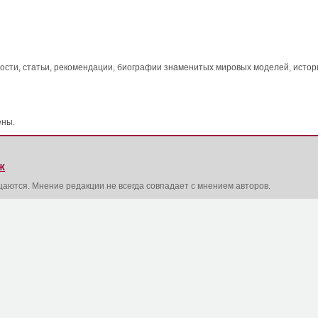
ти, статьи, рекомендации, биографии знаменитых мировых моделей, истори
ены.
Ж
щаются. Мнение редакции не всегда совпадает с мнением авторов.