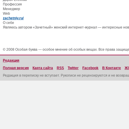
Профессия
Менеджер
Web
zachetniy.ru/
О себе
Являюсь автором «Зачетный» женский интернет-журнал — интересные новос
© 2008 Особая буква — особое мнение об особых вещах. Все права защищ
Редакция
Полная версия
Карта сайта
RSS
Twitter
Facebook
В Контакте
Ж
Редакция в переписку не вступает. Рукописи не рецензируются и не возвра