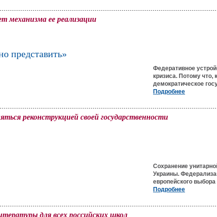
т механизма ее реализации
дно представить»
Федеративное устрой
кризиса. Потому что, 
демократическое госу
Подробнее
няться реконструкцией своей государственности
Сохранение унитарной
Украины. Федерализац
европейского выбора 
Подробнее
итературы для всех российских школ