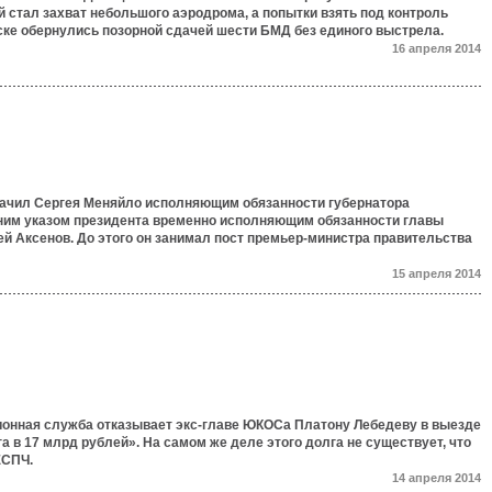
 стал захват небольшого аэродрома, а попытки взять под контроль
ске обернулись позорной сдачей шести БМД без единого выстрела.
16 апреля 2014
ачил Сергея Меняйло исполняющим обязанности губернатора
ним указом президента временно исполняющим обязанности главы
й Аксенов. До этого он занимал пост премьер-министра правительства
15 апреля 2014
онная служба отказывает экс-главе ЮКОСа Платону Лебедеву в выезде
га в 17 млрд рублей». На самом же деле этого долга не существует, что
ЕСПЧ.
14 апреля 2014