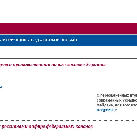
КОРРУПЦИЯ
СУД
ОСОБОЕ ПИСЬМО
щегося противостояния на юго-востоке Украины
ы
О переоцененных итог
современных украинск
Майдана, для того чт
Подробнее
 россиянами в эфире федеральных каналов